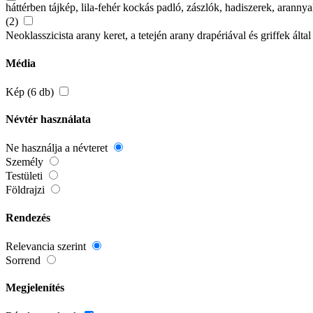
háttérben tájkép, lila-fehér kockás padló, zászlók, hadiszerek, ara
(2)
Neoklasszicista arany keret, a tetején arany drapériával és griffek által 
Média
Kép (6 db)
Névtér használata
Ne használja a névteret
Személy
Testületi
Földrajzi
Rendezés
Relevancia szerint
Sorrend
Megjelenítés