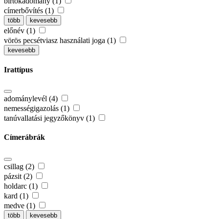
birtokadomány (1)
címerbővítés (1)
több
kevesebb
előnév (1)
vörös pecsétviasz használati joga (1)
kevesebb
Irattípus
adománylevél (4)
nemességigazolás (1)
tanúvallatási jegyzőkönyv (1)
Címerábrák
csillag (2)
pázsit (2)
holdarc (1)
kard (1)
medve (1)
több
kevesebb