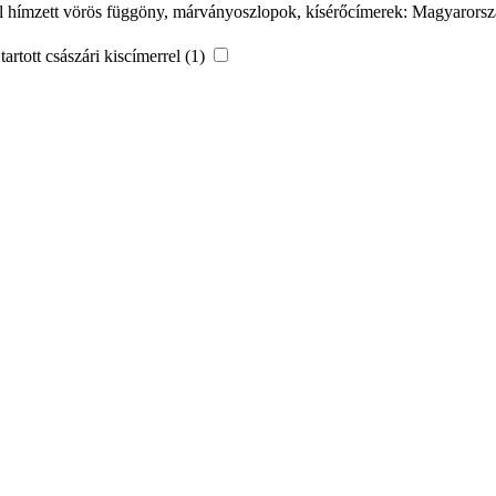
nnyal hímzett vörös függöny, márványoszlopok, kísérőcímerek: Magyaror
tartott császári kiscímerrel (1)