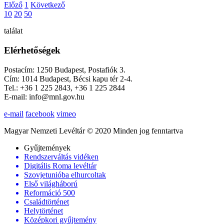
Előző
1
Következő
10
20
50
találat
Elérhetőségek
Postacím: 1250 Budapest, Postafiók 3.
Cím: 1014 Budapest, Bécsi kapu tér 2-4.
Tel.: +36 1 225 2843, +36 1 225 2844
E-mail: info@mnl.gov.hu
e-mail
facebook
vimeo
Magyar Nemzeti Levéltár © 2020 Minden jog fenntartva
Gyűjtemények
Rendszerváltás vidéken
Digitális Roma levéltár
Szovjetunióba elhurcoltak
Első világháború
Reformáció 500
Családtörténet
Helytörténet
Középkori gyűjtemény