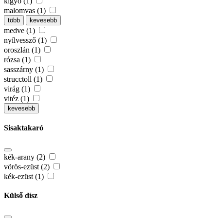
kígyó (1)
malomvas (1)
több
kevesebb
medve (1)
nyílvessző (1)
oroszlán (1)
rózsa (1)
sasszárny (1)
strucctoll (1)
virág (1)
vitéz (1)
kevesebb
Sisaktakaró
kék-arany (2)
vörös-ezüst (2)
kék-ezüst (1)
Külső dísz