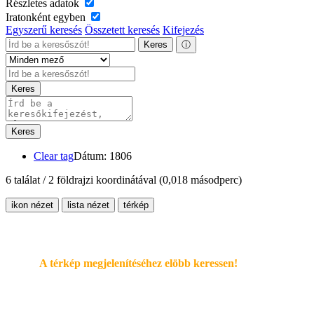
Részletes adatok
Iratonként egyben
Egyszerű keresés
Összetett keresés
Kifejezés
Keres
ⓘ
Keres
Keres
Clear tag
Dátum: 1806
6 találat / 2 földrajzi koordinátával
(0,018 másodperc)
ikon nézet
lista nézet
térkép
A térkép megjelenítéséhez elöbb keressen!