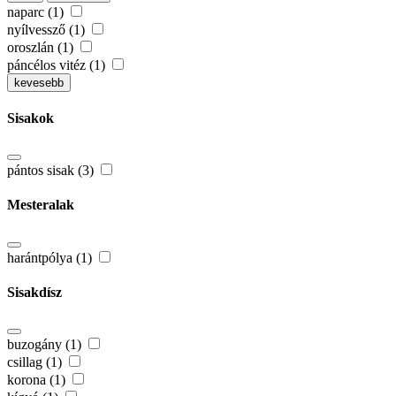
naparc (1)
nyílvessző (1)
oroszlán (1)
páncélos vitéz (1)
kevesebb
Sisakok
pántos sisak (3)
Mesteralak
harántpólya (1)
Sisakdísz
buzogány (1)
csillag (1)
korona (1)