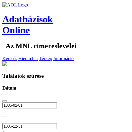
Adatbázisok
Online
Az MNL címereslevelei
Keresés
Hierarchia
Térkép
Információ
Találatok szűrése
Dátum
—
>