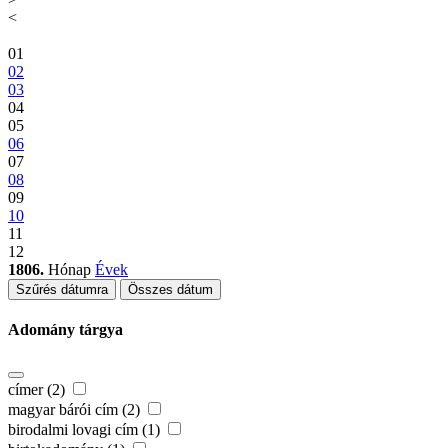
<
01
02
03
04
05
06
07
08
09
10
11
12
1806.
Hónap
Évek
Szűrés dátumra
Összes dátum
Adomány tárgya
címer (2)
magyar bárói cím (2)
birodalmi lovagi cím (1)