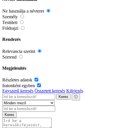
Ne használja a névteret
Személy
Testületi
Földrajzi
Rendezés
Relevancia szerint
Sorrend
Megjelenítés
Részletes adatok
Iratonként egyben
Egyszerű keresés
Összetett keresés
Kifejezés
Keres
ⓘ
Keres