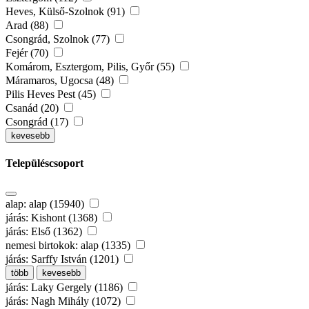
Heves, Külső-Szolnok (91)
Arad (88)
Csongrád, Szolnok (77)
Fejér (70)
Komárom, Esztergom, Pilis, Győr (55)
Máramaros, Ugocsa (48)
Pilis Heves Pest (45)
Csanád (20)
Csongrád (17)
kevesebb
Településcsoport
alap: alap (15940)
járás: Kishont (1368)
járás: Első (1362)
nemesi birtokok: alap (1335)
járás: Sarffy István (1201)
több
kevesebb
járás: Laky Gergely (1186)
járás: Nagh Mihály (1072)