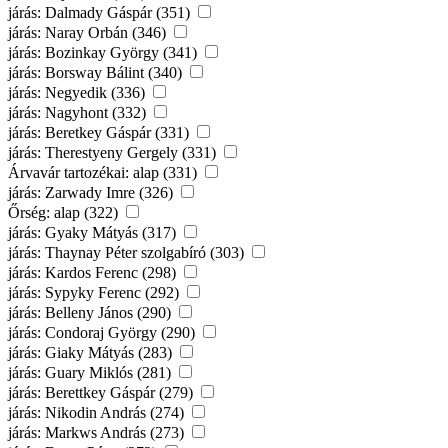
járás: Dalmady Gáspár (351)
járás: Naray Orbán (346)
járás: Bozinkay György (341)
járás: Borsway Bálint (340)
járás: Negyedik (336)
járás: Nagyhont (332)
járás: Beretkey Gáspár (331)
járás: Therestyeny Gergely (331)
Árvavár tartozékai: alap (331)
járás: Zarwady Imre (326)
Őrség: alap (322)
járás: Gyaky Mátyás (317)
járás: Thaynay Péter szolgabíró (303)
járás: Kardos Ferenc (298)
járás: Sypyky Ferenc (292)
járás: Belleny János (290)
járás: Condoraj György (290)
járás: Giaky Mátyás (283)
járás: Guary Miklós (281)
járás: Berettkey Gáspár (279)
járás: Nikodin András (274)
járás: Markws András (273)