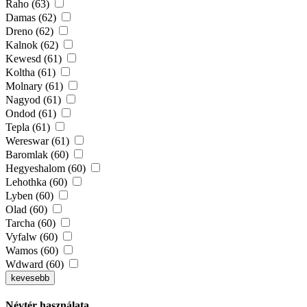
Raho (63)
Damas (62)
Dreno (62)
Kalnok (62)
Kewesd (61)
Koltha (61)
Molnary (61)
Nagyod (61)
Ondod (61)
Tepla (61)
Wereswar (61)
Baromlak (60)
Hegyeshalom (60)
Lehothka (60)
Lyben (60)
Olad (60)
Tarcha (60)
Vyfalw (60)
Wamos (60)
Wdward (60)
kevesebb
Névtér használata