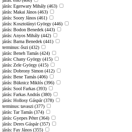
járás: első (466)
járás: Egerwary Mihály (463)
járás: Makai János (463)
járás: Soory János (461)
járás: Kosztolányi György (446)
járás: Bodon Benedek (443)
járás: Anyos Mihály (442)
járás: Barna Benedek (441)
terminus: őszi (432)
járás: Beneh Tamás (424)
járás: Chany György (415)
járás: Zele György (415)
járás: Dobrony Simon (412)
járás: Bene Tamás (406)
járás: Büknicz Miklós (396)
járás: Sool Farkas (393)
járás: Farkas András (380)
járás: Hollosy Gáspár (378)
terminus: tavaszi (377)
járás: Tar Tamás (374)
járás: Gyepes Péter (364)
járás: Deres Gáspár (357)
járás: Fay János (355)