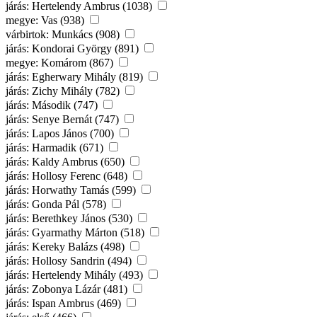
járás: Hertelendy Ambrus (1038)
megye: Vas (938)
várbirtok: Munkács (908)
járás: Kondorai György (891)
megye: Komárom (867)
járás: Egherwary Mihály (819)
járás: Zichy Mihály (782)
járás: Második (747)
járás: Senye Bernát (747)
járás: Lapos János (700)
járás: Harmadik (671)
járás: Kaldy Ambrus (650)
járás: Hollosy Ferenc (648)
járás: Horwathy Tamás (599)
járás: Gonda Pál (578)
járás: Berethkey János (530)
járás: Gyarmathy Márton (518)
járás: Kereky Balázs (498)
járás: Hollosy Sandrin (494)
járás: Hertelendy Mihály (493)
járás: Zobonya Lázár (481)
járás: Ispan Ambrus (469)