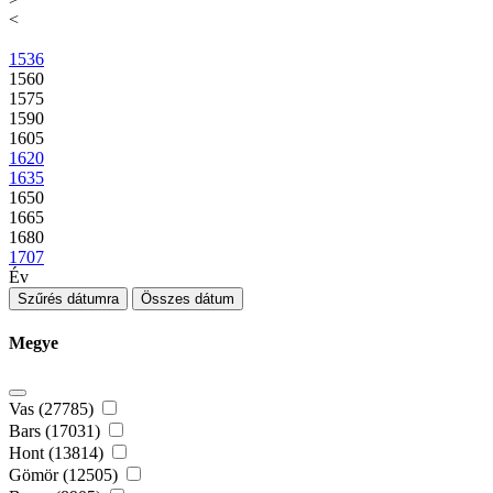
<
1536
1560
1575
1590
1605
1620
1635
1650
1665
1680
1707
Év
Szűrés dátumra
Összes dátum
Megye
Vas (27785)
Bars (17031)
Hont (13814)
Gömör (12505)