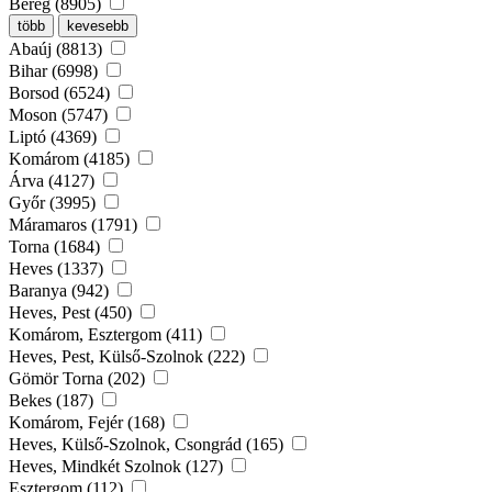
Bereg (8905)
több
kevesebb
Abaúj (8813)
Bihar (6998)
Borsod (6524)
Moson (5747)
Liptó (4369)
Komárom (4185)
Árva (4127)
Győr (3995)
Máramaros (1791)
Torna (1684)
Heves (1337)
Baranya (942)
Heves, Pest (450)
Komárom, Esztergom (411)
Heves, Pest, Külső-Szolnok (222)
Gömör Torna (202)
Bekes (187)
Komárom, Fejér (168)
Heves, Külső-Szolnok, Csongrád (165)
Heves, Mindkét Szolnok (127)
Esztergom (112)