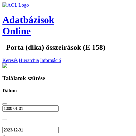
Adatbázisok
Online
Porta (dika) összeírások (E 158)
Keresés
Hierarchia
Információ
Találatok szűrése
Dátum
—
>