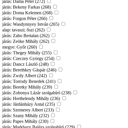
járás: Dama Péter (272)
járás: Bekeny Farkas (268)
járás: Doma Kelemen (268)
járás: Forgon Péter (266)
járás: Wasdynnyey István (265)
alap: tavaszi; őszi (262)
járás: Zabo Bertalan (262)
járás: Zeöke Mihály (262)
megye: Győr (260)
járás: Thegey Mihály (255)
járás: Czeczey György (254)
járás: Dancz László (248)
járás: Berethkey Gáspár (246)
járás: Zwdy Albert (242)
járás: Torrody Benedek (241)
járás: Beretky Mihály (239)
járás: Zobonya Lázár szolgabíró (238)
járás: Herthelendy Mihály (236)
járás: Járdánházy Antal (235)
járás: Szemerey Albert (233)
járás: Szany Mihály (232)
járás: Papes Mihály (230)
járás: Markhazy Balázs szolgabíró (229)