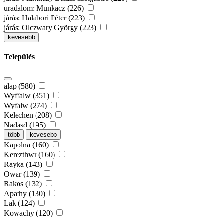
uradalom: Munkacz (226)
járás: Halabori Péter (223)
járás: Olczwary György (223)
kevesebb
Település
alap (580)
Wyffalw (351)
Wyfalw (274)
Kelechen (208)
Nadasd (195)
több
kevesebb
Kapolna (160)
Kerezthwr (160)
Rayka (143)
Owar (139)
Rakos (132)
Apathy (130)
Lak (124)
Kowachy (120)