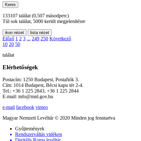
Keres
133107 találat
(0,507 másodperc)
Túl sok találat, 5000 került megjelenítésre
ikon nézet
lista nézet
Előző
1
2
3
...
249
250
Következő
10
20
50
találat
Elérhetőségek
Postacím: 1250 Budapest, Postafiók 3.
Cím: 1014 Budapest, Bécsi kapu tér 2-4.
Tel.: +36 1 225 2843, +36 1 225 2844
E-mail: info@mnl.gov.hu
e-mail
facebook
vimeo
Magyar Nemzeti Levéltár © 2020 Minden jog fenntartva
Gyűjtemények
Rendszerváltás vidéken
Digitális Roma levéltár