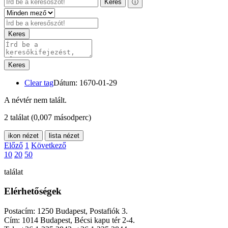
Keres
ⓘ
Keres
Keres
Clear tag
Dátum: 1670-01-29
A névtér nem talált.
2 találat
(0,007 másodperc)
ikon nézet
lista nézet
Előző
1
Következő
10
20
50
találat
Elérhetőségek
Postacím: 1250 Budapest, Postafiók 3.
Cím: 1014 Budapest, Bécsi kapu tér 2-4.