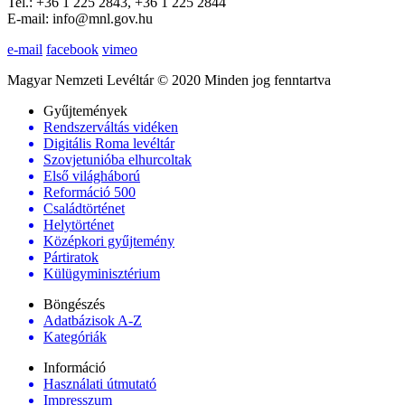
Tel.: +36 1 225 2843, +36 1 225 2844
E-mail: info@mnl.gov.hu
e-mail
facebook
vimeo
Magyar Nemzeti Levéltár © 2020 Minden jog fenntartva
Gyűjtemények
Rendszerváltás vidéken
Digitális Roma levéltár
Szovjetunióba elhurcoltak
Első világháború
Reformáció 500
Családtörténet
Helytörténet
Középkori gyűjtemény
Pártiratok
Külügyminisztérium
Böngészés
Adatbázisok A-Z
Kategóriák
Információ
Használati útmutató
Impresszum