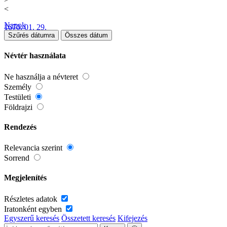
<
Napok
1670. 01. 29.
Szűrés dátumra
Összes dátum
Névtér használata
Ne használja a névteret
Személy
Testületi
Földrajzi
Rendezés
Relevancia szerint
Sorrend
Megjelenítés
Részletes adatok
Iratonként egyben
Egyszerű keresés
Összetett keresés
Kifejezés