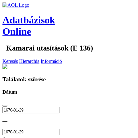
Adatbázisok
Online
Kamarai utasítások (E 136)
Keresés
Hierarchia
Információ
Találatok szűrése
Dátum
—
>