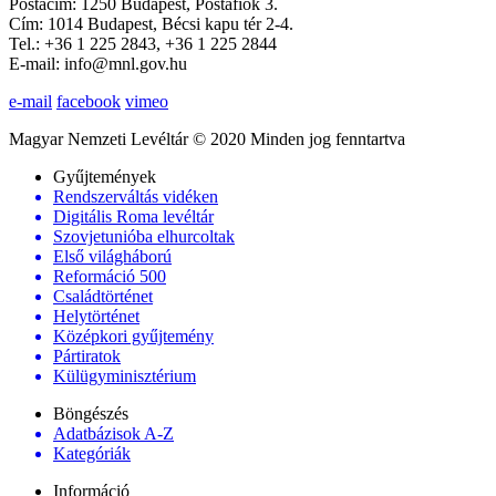
Postacím: 1250 Budapest, Postafiók 3.
Cím: 1014 Budapest, Bécsi kapu tér 2-4.
Tel.: +36 1 225 2843, +36 1 225 2844
E-mail: info@mnl.gov.hu
e-mail
facebook
vimeo
Magyar Nemzeti Levéltár © 2020 Minden jog fenntartva
Gyűjtemények
Rendszerváltás vidéken
Digitális Roma levéltár
Szovjetunióba elhurcoltak
Első világháború
Reformáció 500
Családtörténet
Helytörténet
Középkori gyűjtemény
Pártiratok
Külügyminisztérium
Böngészés
Adatbázisok A-Z
Kategóriák
Információ