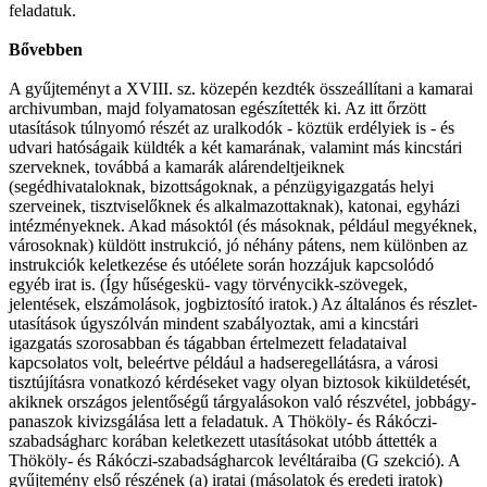
feladatuk.
Bővebben
A gyűjteményt a XVIII. sz. közepén kezdték összeállítani a kamarai
archivumban, majd folyamatosan egészítették ki. Az itt őrzött
utasítások túlnyomó részét az uralkodók - köztük erdélyiek is - és
udvari hatóságaik küldték a két kamarának, valamint más kincstári
szerveknek, továbbá a kamarák alárendeltjeiknek
(segédhivataloknak, bizottságoknak, a pénzügyigazgatás helyi
szerveinek, tisztviselőknek és alkalmazottaknak), katonai, egyházi
intézményeknek. Akad másoktól (és másoknak, például megyéknek,
városoknak) küldött instrukció, jó néhány pátens, nem különben az
instrukciók keletkezése és utóélete során hozzájuk kapcsolódó
egyéb irat is. (Így hűségeskü- vagy törvénycikk-szövegek,
jelentések, elszámolások, jogbiztosító iratok.) Az általános és részlet-
utasítások úgyszólván mindent szabályoztak, ami a kincstári
igazgatás szorosabban és tágabban értelmezett feladataival
kapcsolatos volt, beleértve például a hadseregellátásra, a városi
tisztújításra vonatkozó kérdéseket vagy olyan biztosok kiküldetését,
akiknek országos jelentőségű tárgyalásokon való részvétel, jobbágy-
panaszok kivizsgálása lett a feladatuk. A Thököly- és Rákóczi-
szabadságharc korában keletkezett utasításokat utóbb áttették a
Thököly- és Rákóczi-szabadságharcok levéltáraiba (G szekció). A
gyűjtemény első részének (a) iratai (másolatok és eredeti iratok)