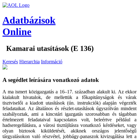
Adatbázisok
Online
Kamarai utasítások (E 136)
Keresés
Hierarchia
Információ
A segédlet leírására vonatkozó adatok
A ma ismert közigazgatás a 16–17. században alakult ki. Az ekkor
kialakult hivatalok, de mellettük a főkapitányságok és várak
tisztviselői a kiadott utasítások (ún. instrukciók) alapján végezték
feladataikat. Az általános és részlet-utasítások úgyszólván mindent
szabályoztak, ami a kincstári igazgatás szorosabban és tágabban
értelmezett feladataival kapcsolatos volt, beleértve például a
hadseregellátásra, a városi tisztújításra vonatkozó kérdéseket, vagy
olyan biztosok kiküldetését, akiknek országos jelentőségű
tárgyalásokon való részvétel, jobbágy-panaszok kivizsgálása lett a