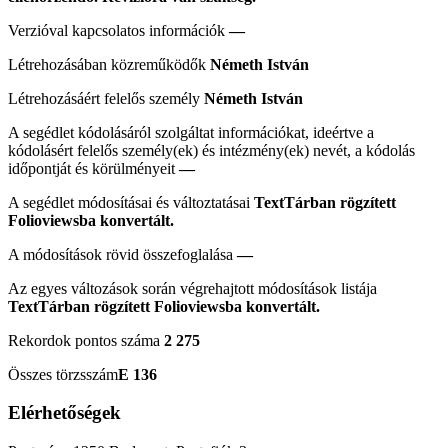
Verzióval kapcsolatos információk
—
Létrehozásában közreműködők
Németh István
Létrehozásáért felelős személy
Németh István
A segédlet kódolásáról szolgáltat információkat, ideértve a
kódolásért felelős személy(ek) és intézmény(ek) nevét, a kódolás
időpontját és körülményeit
—
A segédlet módosításai és változtatásai
TextTárban rögzített
Folioviewsba konvertált.
A módosítások rövid összefoglalása
—
Az egyes változások során végrehajtott módosítások listája
TextTárban rögzített Folioviewsba konvertált.
Rekordok pontos száma
2 275
Összes törzsszám
E 136
Elérhetőségek