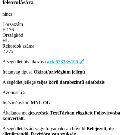
felsorolására
nincs
Törzsszám
E 136
Országkód
HU
Rekordok száma
2 275
A segédlet hivatkozása
ark:52333/s105
🔗
Iratanyag típusa
Okirat/priviégium jellegű
A segédlet jellege
teljes körű darabszintű adatbázis
Azonosító
5
Intézménykód
MNL OL
Általános megjegyzések
TextTárban rögzített Folioviewsba
konvertált.
A segédlet lezárt vagy folyamatosan bővülő
Befejezett, de
ellenőrzendő. Revízióra van szükség.