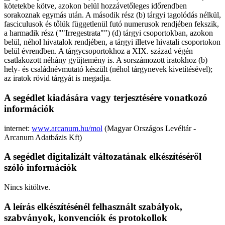
kötetekbe kötve, azokon belül hozzávetőleges időrendben
sorakoznak egymás után. A második rész (b) tárgyi tagolódás nélkül,
fasciculusok és tőlük függetlenül futó numerusok rendjében fekszik,
a harmadik rész (""Irregestrata"") (d) tárgyi csoportokban, azokon
belül, néhol hivatalok rendjében, a tárgyi illetve hivatali csoportokon
belül évrendben. A tárgycsoportokhoz a XIX. század végén
csatlakozott néhány gyűjtemény is. A sorszámozott iratokhoz (b)
hely- és családnévmutató készült (néhol tárgynevek kivetítésével);
az iratok rövid tárgyát is megadja.
A segédlet kiadására vagy terjesztésére vonatkozó
információk
internet:
www.arcanum.hu/mol
(Magyar Országos Levéltár -
Arcanum Adatbázis Kft)
A segédlet digitalizált változatának elkészítéséről
szóló információk
Nincs kitöltve.
A leírás elkészítésénél felhasznált szabályok,
szabványok, konvenciók és protokollok