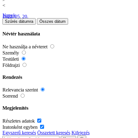
<
Napok
1622. 05. 20.
Szűrés dátumra
Összes dátum
Névtér használata
Ne használja a névteret
Személy
Testületi
Földrajzi
Rendezés
Relevancia szerint
Sorrend
Megjelenítés
Részletes adatok
Iratonként egyben
Egyszerű keresés
Összetett keresés
Kifejezés