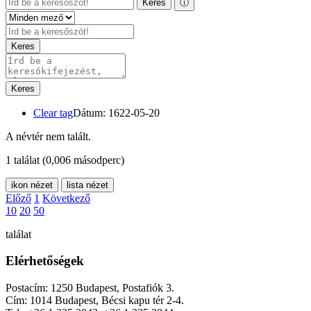
Keres
ⓘ
Keres
Keres
Clear tag
Dátum: 1622-05-20
A névtér nem talált.
1 találat
(0,006 másodperc)
ikon nézet
lista nézet
Előző
1
Következő
10
20
50
találat
Elérhetőségek
Postacím: 1250 Budapest, Postafiók 3.
Cím: 1014 Budapest, Bécsi kapu tér 2-4.