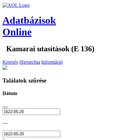
Adatbázisok
Online
Kamarai utasítások (E 136)
Keresés
Hierarchia
Információ
Találatok szűrése
Dátum
—
>