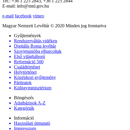
Tel.: +36 1 225 2843, +36 1 225 2844
E-mail: info@mnl.gov.hu
e-mail
facebook
vimeo
Magyar Nemzeti Levéltár © 2020 Minden jog fenntartva
Gyűjtemények
Rendszerváltás vidéken
Digitális Roma levéltár
Szovjetunióba elhurcoltak
Első világháború
Reformáció 500
Családtörténet
Helytörténet
Középkori gyűjtemény
Pártiratok
Külügyminisztérium
Böngészés
Adatbázisok A-Z
Kategóriák
Információ
Használati útmutató
Impresszum