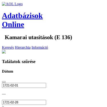
Adatbázisok
Online
Kamarai utasítások (E 136)
Keresés
Hierarchia
Információ
Találatok szűrése
Dátum
—
>