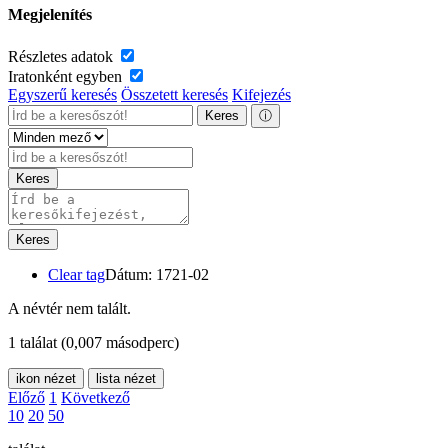
Megjelenítés
Részletes adatok
Iratonként egyben
Egyszerű keresés
Összetett keresés
Kifejezés
Keres
ⓘ
Keres
Keres
Clear tag
Dátum: 1721-02
A névtér nem talált.
1 találat
(0,007 másodperc)
ikon nézet
lista nézet
Előző
1
Következő
10
20
50