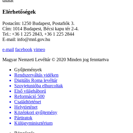
találat
Elérhetőségek
Postacím: 1250 Budapest, Postafiók 3.
Cím: 1014 Budapest, Bécsi kapu tér 2-4.
Tel.: +36 1 225 2843, +36 1 225 2844
E-mail: info@mnl.gov.hu
e-mail
facebook
vimeo
Magyar Nemzeti Levéltár © 2020 Minden jog fenntartva
Gyűjtemények
Rendszerváltás vidéken
Digitális Roma levéltár
Szovjetunióba elhurcoltak
Első világháború
Reformáció 500
Családtörténet
Helytörténet
Középkori gyűjtemény
Pártiratok
Külügyminisztérium