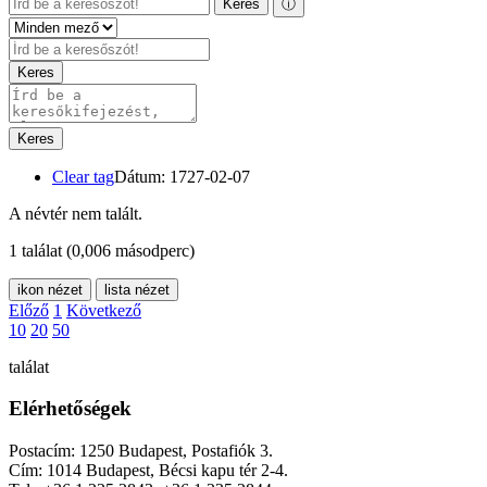
Keres
ⓘ
Keres
Keres
Clear tag
Dátum: 1727-02-07
A névtér nem talált.
1 találat
(0,006 másodperc)
ikon nézet
lista nézet
Előző
1
Következő
10
20
50
találat
Elérhetőségek
Postacím: 1250 Budapest, Postafiók 3.
Cím: 1014 Budapest, Bécsi kapu tér 2-4.