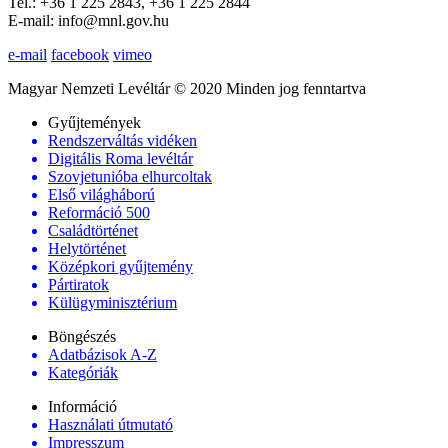
Tel.: +36 1 225 2843, +36 1 225 2844
E-mail: info@mnl.gov.hu
e-mail
facebook
vimeo
Magyar Nemzeti Levéltár © 2020 Minden jog fenntartva
Gyűjtemények
Rendszerváltás vidéken
Digitális Roma levéltár
Szovjetunióba elhurcoltak
Első világháború
Reformáció 500
Családtörténet
Helytörténet
Középkori gyűjtemény
Pártiratok
Külügyminisztérium
Böngészés
Adatbázisok A-Z
Kategóriák
Információ
Használati útmutató
Impresszum