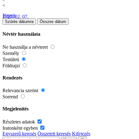
<
Napok
1727. 02. 07.
Szűrés dátumra
Összes dátum
Névtér használata
Ne használja a névteret
Személy
Testületi
Földrajzi
Rendezés
Relevancia szerint
Sorrend
Megjelenítés
Részletes adatok
Iratonként egyben
Egyszerű keresés
Összetett keresés
Kifejezés