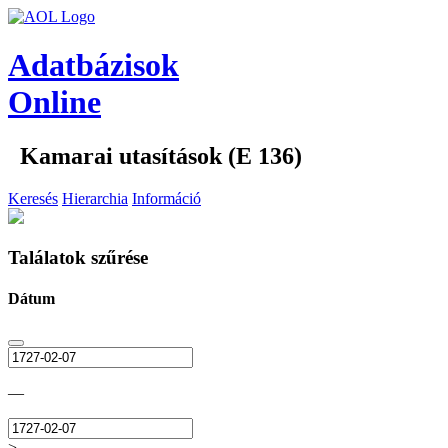
Adatbázisok
Online
Kamarai utasítások (E 136)
Keresés
Hierarchia
Információ
Találatok szűrése
Dátum
—
>