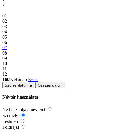
<
01
02
03
04
05
06
07
08
09
10
11
12
1699.
Hónap
Évek
Szűrés dátumra
Összes dátum
Névtér használata
Ne használja a névteret
Személy
Testületi
Földrajzi