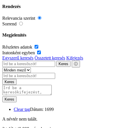
Rendezés
Relevancia szerint
Sorrend
Megjelenítés
Részletes adatok
Iratonként egyben
Egyszerű keresés
Összetett keresés
Kifejezés
Keres
ⓘ
Keres
Keres
Clear tag
Dátum: 1699
A névtér nem talált.