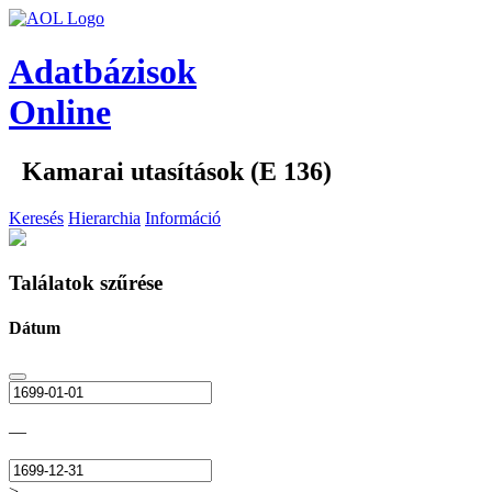
Adatbázisok
Online
Kamarai utasítások (E 136)
Keresés
Hierarchia
Információ
Találatok szűrése
Dátum
—
>