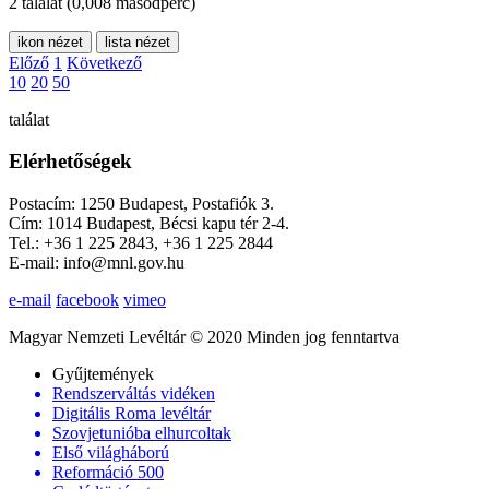
2 találat
(0,008 másodperc)
ikon nézet
lista nézet
Előző
1
Következő
10
20
50
találat
Elérhetőségek
Postacím: 1250 Budapest, Postafiók 3.
Cím: 1014 Budapest, Bécsi kapu tér 2-4.
Tel.: +36 1 225 2843, +36 1 225 2844
E-mail: info@mnl.gov.hu
e-mail
facebook
vimeo
Magyar Nemzeti Levéltár © 2020 Minden jog fenntartva
Gyűjtemények
Rendszerváltás vidéken
Digitális Roma levéltár
Szovjetunióba elhurcoltak
Első világháború
Reformáció 500