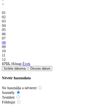
<
01
02
03
04
05
06
07
08
09
10
11
12
1755.
Hónap
Évek
Szűrés dátumra
Összes dátum
Névtér használata
Ne használja a névteret
Személy
Testületi
Földrajzi