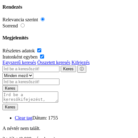
Rendezés
Relevancia szerint
Sorrend
Megjelenítés
Részletes adatok
Iratonként egyben
Egyszerű keresés
Összetett keresés
Kifejezés
Keres
ⓘ
Keres
Keres
Clear tag
Dátum: 1755
A névtér nem talált.