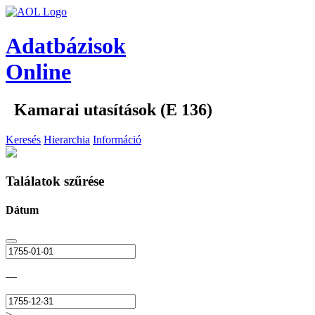
Adatbázisok
Online
Kamarai utasítások (E 136)
Keresés
Hierarchia
Információ
Találatok szűrése
Dátum
—
>