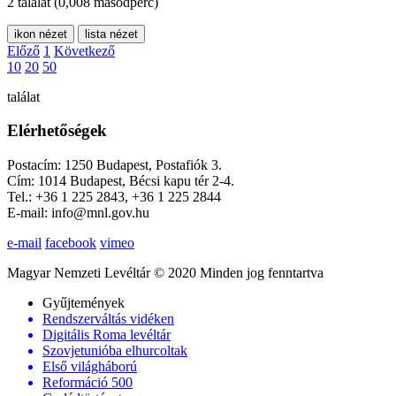
2 találat
(0,008 másodperc)
ikon nézet
lista nézet
Előző
1
Következő
10
20
50
találat
Elérhetőségek
Postacím: 1250 Budapest, Postafiók 3.
Cím: 1014 Budapest, Bécsi kapu tér 2-4.
Tel.: +36 1 225 2843, +36 1 225 2844
E-mail: info@mnl.gov.hu
e-mail
facebook
vimeo
Magyar Nemzeti Levéltár © 2020 Minden jog fenntartva
Gyűjtemények
Rendszerváltás vidéken
Digitális Roma levéltár
Szovjetunióba elhurcoltak
Első világháború
Reformáció 500