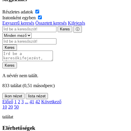
Részletes adatok
Iratonként egyben
Egyszerű keresés
Összetett keresés
Kifejezés
Keres
ⓘ
Keres
Keres
A névtér nem talált.
833 találat
(0,51 másodperc)
ikon nézet
lista nézet
Előző
1
2
3
...
41
42
Következő
10
20
50
találat
Elérhetőségek