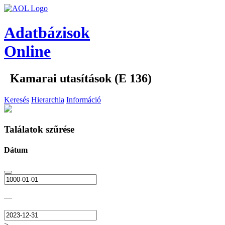
Adatbázisok
Online
Kamarai utasítások (E 136)
Keresés
Hierarchia
Információ
Találatok szűrése
Dátum
—
>