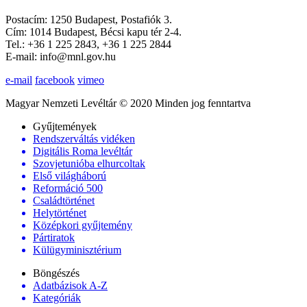
Postacím: 1250 Budapest, Postafiók 3.
Cím: 1014 Budapest, Bécsi kapu tér 2-4.
Tel.: +36 1 225 2843, +36 1 225 2844
E-mail: info@mnl.gov.hu
e-mail
facebook
vimeo
Magyar Nemzeti Levéltár © 2020 Minden jog fenntartva
Gyűjtemények
Rendszerváltás vidéken
Digitális Roma levéltár
Szovjetunióba elhurcoltak
Első világháború
Reformáció 500
Családtörténet
Helytörténet
Középkori gyűjtemény
Pártiratok
Külügyminisztérium
Böngészés
Adatbázisok A-Z
Kategóriák