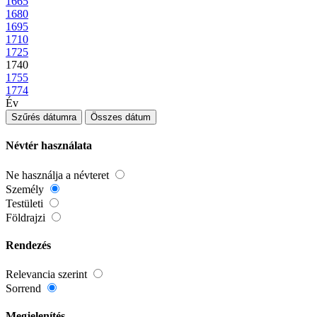
1665
1680
1695
1710
1725
1740
1755
1774
Év
Szűrés dátumra
Összes dátum
Névtér használata
Ne használja a névteret
Személy
Testületi
Földrajzi
Rendezés
Relevancia szerint
Sorrend
Megjelenítés