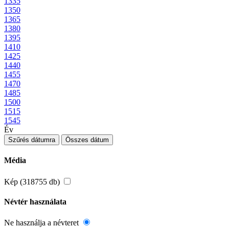
1335
1350
1365
1380
1395
1410
1425
1440
1455
1470
1485
1500
1515
1545
Év
Szűrés dátumra
Összes dátum
Média
Kép (318755 db)
Névtér használata
Ne használja a névteret