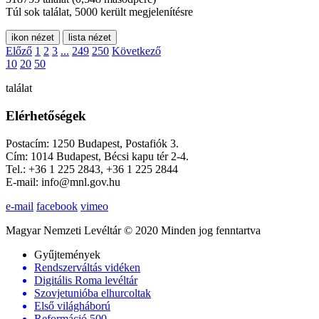
Túl sok találat, 5000 került megjelenítésre
ikon nézet
lista nézet
Előző
1
2
3
...
249
250
Következő
10
20
50
találat
Elérhetőségek
Postacím: 1250 Budapest, Postafiók 3.
Cím: 1014 Budapest, Bécsi kapu tér 2-4.
Tel.: +36 1 225 2843, +36 1 225 2844
E-mail: info@mnl.gov.hu
e-mail
facebook
vimeo
Magyar Nemzeti Levéltár © 2020 Minden jog fenntartva
Gyűjtemények
Rendszerváltás vidéken
Digitális Roma levéltár
Szovjetunióba elhurcoltak
Első világháború
Reformáció 500