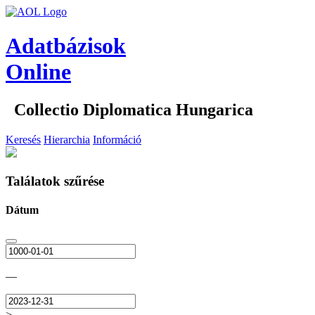
Adatbázisok
Online
Collectio Diplomatica Hungarica
Keresés
Hierarchia
Információ
Találatok szűrése
Dátum
—
>