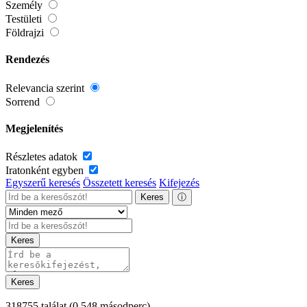
Személy
Testületi
Földrajzi
Rendezés
Relevancia szerint
Sorrend
Megjelenítés
Részletes adatok
Iratonként egyben
Egyszerű keresés
Összetett keresés
Kifejezés
Keres
ⓘ
Keres
Keres
318755 találat
(0,548 másodperc)