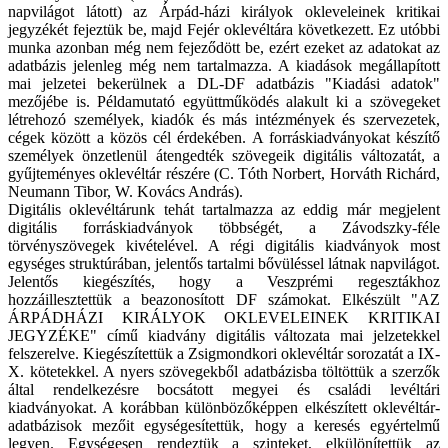
napvilágot látott) az Árpád-házi királyok okleveleinek kritikai
jegyzékét fejeztük be, majd Fejér oklevéltára következett. Ez utóbbi
munka azonban még nem fejeződött be, ezért ezeket az adatokat az
adatbázis jelenleg még nem tartalmazza. A kiadások megállapított
mai jelzetei bekerülnek a DL-DF adatbázis "Kiadási adatok"
mezőjébe is. Példamutató együttműködés alakult ki a szövegeket
létrehozó személyek, kiadók és más intézmények és szervezetek,
cégek között a közös cél érdekében. A forráskiadványokat készítő
személyek önzetlenül átengedték szövegeik digitális változatát, a
gyűjteményes oklevéltár részére (C. Tóth Norbert, Horváth Richárd,
Neumann Tibor, W. Kovács András).
Digitális oklevéltárunk tehát tartalmazza az eddig már megjelent
digitális forráskiadványok többségét, a Závodszky-féle
törvényszövegek kivételével. A régi digitális kiadványok most
egységes struktúrában, jelentős tartalmi bővüléssel látnak napvilágot.
Jelentős kiegészítés, hogy a Veszprémi regesztákhoz
hozzáillesztettük a beazonosított DF számokat. Elkészült "AZ
ÁRPÁDHÁZI KIRÁLYOK OKLEVELEINEK KRITIKAI
JEGYZÉKE" című kiadvány digitális változata mai jelzetekkel
felszerelve. Kiegészítettük a Zsigmondkori oklevéltár sorozatát a IX-
X. kötetekkel. A nyers szövegekből adatbázisba töltöttük a szerzők
által rendelkezésre bocsátott megyei és családi levéltári
kiadványokat. A korábban különbözőképpen elkészített oklevéltár-
adatbázisok mezőit egységesítettük, hogy a keresés egyértelmű
legyen. Egységesen rendeztük a szinteket, elkülönítettük az