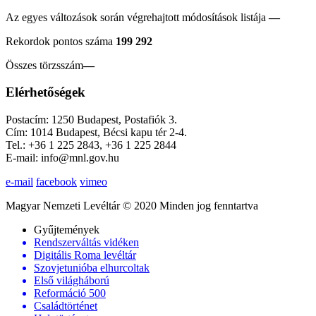
Az egyes változások során végrehajtott módosítások listája
—
Rekordok pontos száma
199 292
Összes törzsszám
—
Elérhetőségek
Postacím: 1250 Budapest, Postafiók 3.
Cím: 1014 Budapest, Bécsi kapu tér 2-4.
Tel.: +36 1 225 2843, +36 1 225 2844
E-mail: info@mnl.gov.hu
e-mail
facebook
vimeo
Magyar Nemzeti Levéltár © 2020 Minden jog fenntartva
Gyűjtemények
Rendszerváltás vidéken
Digitális Roma levéltár
Szovjetunióba elhurcoltak
Első világháború
Reformáció 500
Családtörténet