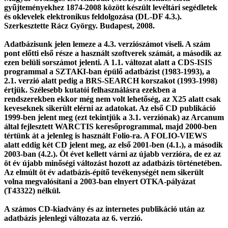
gyűjteményekhez 1874-2008 között készült levéltári segédletek
és oklevelek elektronikus feldolgozása (DL-DF 4.3.).
Szerkesztette Rácz György. Budapest, 2008.
Adatbázisunk jelen lemeze a 4.3. verziószámot viseli. A szám
pont előtti első része a használt szoftverek számát, a második az
ezen belüli sorszámot jelenti. A 1.1. változat alatt a CDS-ISIS
programmal a SZTAKI-ban épülő adatbázist (1983-1993), a
2.1. verzió alatt pedig a BRS-SEARCH korszakot (1993-1998)
értjük. Szélesebb kutatói felhasználásra ezekben a
rendszerekben ekkor még nem volt lehetőség, az X25 alatt csak
keveseknek sikerült elérni az adatokat. Az első CD publikáció
1999-ben jelent meg (ezt tekintjük a 3.1. verziónak) az Arcanum
által fejlesztett WARCTIS keresőprogrammal, majd 2000-ben
tértünk át a jelenleg is használt Folio-ra. A FOLIO-VIEWS
alatt eddig két CD jelent meg, az első 2001-ben (4.1.), a második
2003-ban (4.2.). Öt évet kellett várni az újabb verzióra, de ez az
öt év újabb minőségi változást hozott az adatbázis történetében.
Az elmúlt öt év adatbázis-építő tevékenységét nem sikerült
volna megvalósítani a 2003-ban elnyert OTKA-pályázat
(T43322) nélkül.
A számos CD-kiadvány és az internetes publikáció után az
adatbázis jelenlegi változata az 6. verzió.