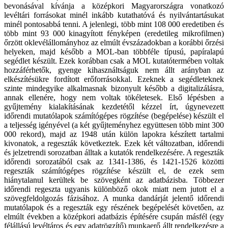
bevonásával kívánja a középkori Magyarországra vonatkozó
levéltári forrásokat minél inkább kutathatóvá és nyilvántartásukat
minél pontosabbá tenni. A jelenlegi, több mint 108 000 eredetiben és
több mint 93 000 kinagyított fényképen (eredetileg mikrofilmen)
őrzött oklevélállományhoz az elmúlt évszázadokban a korábbi őrzési
helyeken, majd később a MOL-ban többféle típusú, papíralapú
segédlet készült. Ezek korábban csak a MOL kutatótermében voltak
hozzáférhetők, gyenge kihasználtságuk nem állt arányban az
elkészítésükre fordított erőforrásokkal. Ezeknek a segédleteknek
szinte mindegyike alkalmasnak bizonyult később a digitalizálásra,
annak ellenére, hogy nem voltak tökéletesek. Első lépésben a
gyűjtemény kialakításának kezdetétől kézzel írt, úgynevezett
időrendi mutatólapok számítógépes rögzítése (begépelése) készült el
a teljesség igényével (a két gyűjteményhez együttesen több mint 300
000 rekord), majd az 1948 után külön lapokra készített tartalmi
kivonatok, a regeszták következtek. Ezek két változatban, időrendi
és jelzetrendi sorozatban álltak a kutatók rendelkezésére. A regeszták
időrendi sorozatából csak az 1341-1386, és 1421-1526 közötti
regeszták számítógépes rögzítése készült el, de ezek sem
hiánytalanul kerültek be szövegként az adatbázisba. Többezer
időrendi regeszta ugyanis különböző okok miatt nem jutott el a
szövegfeldolgozás fázisához. A munka dandárját jelentő időrendi
mutatólapok és a regeszták egy részének begépelését követően, az
elmúlt években a középkori adatbázis építésére csupán másfél (egy
félállású levéltáros és egy adatrögzítő) munkaerő állt rendelkezésre a