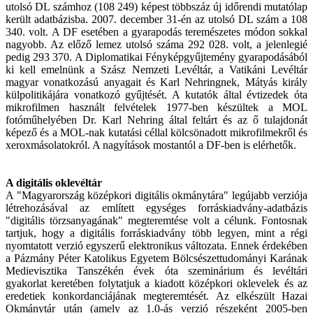
utolsó DL számhoz (108 249) képest többszáz új időrendi mutatólap
került adatbázisba. 2007. december 31-én az utolsó DL szám a 108
340. volt. A DF esetében a gyarapodás teremészetes módon sokkal
nagyobb. Az előző lemez utolsó száma 292 028. volt, a jelenlegié
pedig 293 370. A Diplomatikai Fényképgyűjtemény gyarapodásából
ki kell emelnünk a Szász Nemzeti Levéltár, a Vatikáni Levéltár
magyar vonatkozású anyagait és Karl Nehringnek, Mátyás király
külpolitikájára vonatkozó gyűjtését. A kutatók által évtizedek óta
mikrofilmen használt felvételek 1977-ben készültek a MOL
fotóműhelyében Dr. Karl Nehring által feltárt és az ő tulajdonát
képező és a MOL-nak kutatási céllal kölcsönadott mikrofilmekről és
xeroxmásolatokról. A nagyítások mostantól a DF-ben is elérhetők.
A digitális oklevéltár
A "Magyarország középkori digitális okmánytára" legújabb verziója
létrehozásával az említett egységes forráskiadvány-adatbázis
"digitális törzsanyagának" megteremtése volt a célunk. Fontosnak
tartjuk, hogy a digitális forráskiadvány több legyen, mint a régi
nyomtatott verzió egyszerű elektronikus változata. Ennek érdekében
a Pázmány Péter Katolikus Egyetem Bölcsészettudományi Karának
Medievisztika Tanszékén évek óta szeminárium és levéltári
gyakorlat keretében folytatjuk a kiadott középkori oklevelek és az
eredetiek konkordanciájának megteremtését. Az elkészült Hazai
Okmánytár után (amely az 1.0-ás verzió részeként 2005-ben