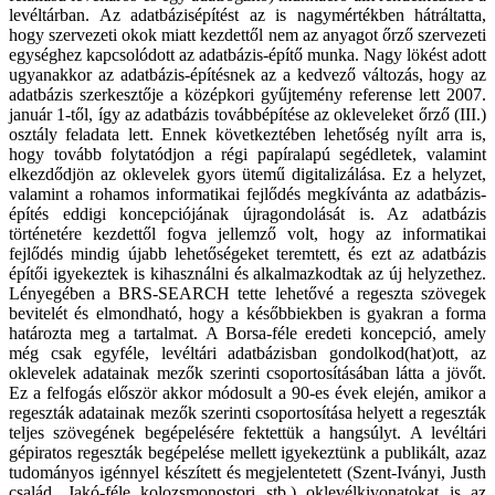
levéltárban. Az adatbázisépítést az is nagymértékben hátráltatta,
hogy szervezeti okok miatt kezdettől nem az anyagot őrző szervezeti
egységhez kapcsolódott az adatbázis-építő munka. Nagy lökést adott
ugyanakkor az adatbázis-építésnek az a kedvező változás, hogy az
adatbázis szerkesztője a középkori gyűjtemény referense lett 2007.
január 1-től, így az adatbázis továbbépítése az okleveleket őrző (III.)
osztály feladata lett. Ennek következtében lehetőség nyílt arra is,
hogy tovább folytatódjon a régi papíralapú segédletek, valamint
elkezdődjön az oklevelek gyors ütemű digitalizálása. Ez a helyzet,
valamint a rohamos informatikai fejlődés megkívánta az adatbázis-
építés eddigi koncepciójának újragondolását is. Az adatbázis
történetére kezdettől fogva jellemző volt, hogy az informatikai
fejlődés mindig újabb lehetőségeket teremtett, és ezt az adatbázis
építői igyekeztek is kihasználni és alkalmazkodtak az új helyzethez.
Lényegében a BRS-SEARCH tette lehetővé a regeszta szövegek
bevitelét és elmondható, hogy a későbbiekben is gyakran a forma
határozta meg a tartalmat. A Borsa-féle eredeti koncepció, amely
még csak egyféle, levéltári adatbázisban gondolkod(hat)ott, az
oklevelek adatainak mezők szerinti csoportosításában látta a jövőt.
Ez a felfogás először akkor módosult a 90-es évek elején, amikor a
regeszták adatainak mezők szerinti csoportosítása helyett a regeszták
teljes szövegének begépelésére fektettük a hangsúlyt. A levéltári
gépiratos regeszták begépelése mellett igyekeztünk a publikált, azaz
tudományos igénnyel készített és megjelentetett (Szent-Iványi, Justh
család, Jakó-féle kolozsmonostori stb.) oklevélkivonatokat is az