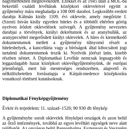
nagymértékben megnövekedett. Ezekkel és az 1945 után a MOL-ba
bekerülő családi levéltárak középkori okleveleivel együtt a
gyűjtemény mára meghaladja a 108 000 darabot. Legkorábbi eredeti
darabja Kálmán király 1109. évi oklevele, amely megőrizte I.
(Szent) István király egyetlen hiteles és a többitől eltérően görög
nyelven íródott oklevelének szövegét. A gyűjtemény nevezetes
darabjai a törvények, királyi dekrétumok és az aranybullák, az
aranypecséttel megerősített királyi oklevelek. A híres és kiemelkedő
dokumentumok mellett a gyűjtemény túlnyomó részét a
hiteleshelyek, a kancellária vagy a bíróságok által kibocsátott jogi
tartalmú dokumentumok teszik ki. Nyelvük jórészt latin, kisebb
részben német. A Diplomatikai Levéltár nemcsak legnagyobb és
leggazdagabb hazai középkori oklevélgyűjteményünk, de európai
jelentőségű, mert bár mesterséges rendszerben, alapvető és
nélkülözhetetlen forrásalapja a Kárpát-medence középkorára
vonatkozó történeti kutatásoknak.
Diplomatikai Fényképgyűjtemény
Évkör és terjedelem: 11. század–1526; 90 930 db fénykép
A gyűjteménybe sorolt oklevelek fényképei országok és azon belül
az őrző intézmények, továbbá az egyes levéltári egységek neve alatt
találhatók. Az országon belül Pannonhalma, Esztergom és Veszprém