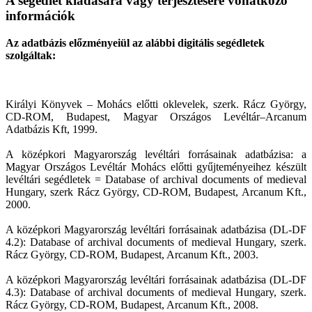
A segédlet kiadására vagy terjesztésére vonatkozó
információk
Az adatbázis előzményeiül az alábbi digitális segédletek
szolgáltak:
Királyi Könyvek – Mohács előtti oklevelek, szerk. Rácz György,
CD-ROM, Budapest, Magyar Országos Levéltár–Arcanum
Adatbázis Kft, 1999.
A középkori Magyarország levéltári forrásainak adatbázisa: a
Magyar Országos Levéltár Mohács előtti gyűjteményeihez készült
levéltári segédletek = Database of archival documents of medieval
Hungary, szerk Rácz György, CD-ROM, Budapest, Arcanum Kft.,
2000.
A középkori Magyarország levéltári forrásainak adatbázisa (DL-DF
4.2): Database of archival documents of medieval Hungary, szerk.
Rácz György, CD-ROM, Budapest, Arcanum Kft., 2003.
A középkori Magyarország levéltári forrásainak adatbázisa (DL-DF
4.3): Database of archival documents of medieval Hungary, szerk.
Rácz György, CD-ROM, Budapest, Arcanum Kft., 2008.