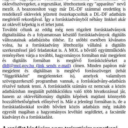
oklevélszövegeket, a regesztákat, létrehoztunk egy "apparátus" nevű
mezőt. A beazonosított vagy már DL-DF számmal eredetileg is
rendelkező oklevelek jelzeteit összekapcsoltuk a DL-DF adatbázis
megfelelő rekordjával. Így a forráskiadványból néhány linkkel akár
az oklevél képekig is el lehet jutni.
További célunk az eddig még nem rögzített forráskiadványok
digitalizálása és a folyamatosan készülő forráskiadványok digitális
változatainak adatbázisba töltése. Ez utóbbi esetében kívánatos
volna, ha a forráskiadvány létrehozója vállalná a digitális
szerkesztéssel járó feladatokat is. A MOL a bővülő együttműködés
reményében várja a további, hagyományos formában már megjelent
és digitális formában is meglévő forrásközléseket a
dldf
@mol.gov.hu
(link sends e-mail)
címen. Minden papíron már
megjelent és digitálisan is meglévő forrásszöveget (tehát
"függelékként" megjelenteket is), amelyek valamilyen
szövegszerkesztő programban vannak, a forráskiadvány-adatbázis
részévé tudunk tenni. A forráskiadók számára ez nemcsak a közös
adatbázisban megtalált publikációikra való több hivatkozással jár,
hanem az oklevélállomány digitális képének majdani könnyebb
hozzáférhetőségének előnyével is. Már a jelenlegi formában is, de a
forráskiadásokkal tovább bővített közös adatbázis még inkább
egyesíti magában a hagyományos levéltári segédletet, a facsimile
kiadványt és a forráskiadást.