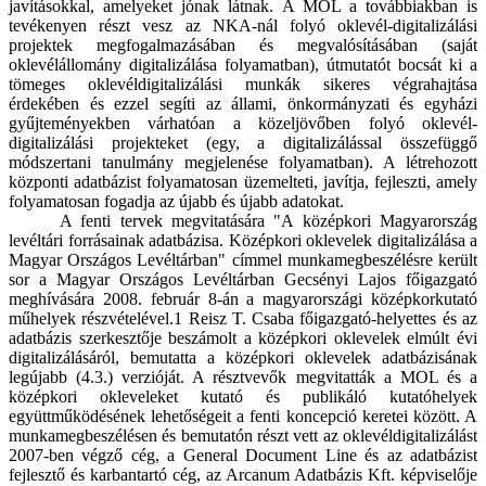
javításokkal, amelyeket jónak látnak. A MOL a továbbiakban is
tevékenyen részt vesz az NKA-nál folyó oklevél-digitalizálási
projektek megfogalmazásában és megvalósításában (saját
oklevélállomány digitalizálása folyamatban), útmutatót bocsát ki a
tömeges oklevéldigitalizálási munkák sikeres végrahajtása
érdekében és ezzel segíti az állami, önkormányzati és egyházi
gyűjteményekben várhatóan a közeljövőben folyó oklevél-
digitalizálási projekteket (egy, a digitalizálással összefüggő
módszertani tanulmány megjelenése folyamatban). A létrehozott
központi adatbázist folyamatosan üzemelteti, javítja, fejleszti, amely
folyamatosan fogadja az újabb és újabb adatokat.
A fenti tervek megvitatására "A középkori Magyarország
levéltári forrásainak adatbázisa. Középkori oklevelek digitalizálása a
Magyar Országos Levéltárban" címmel munkamegbeszélésre került
sor a Magyar Országos Levéltárban Gecsényi Lajos főigazgató
meghívására 2008. február 8-án a magyarországi középkorkutató
műhelyek részvételével.1 Reisz T. Csaba főigazgató-helyettes és az
adatbázis szerkesztője beszámolt a középkori oklevelek elmúlt évi
digitalizálásáról, bemutatta a középkori oklevelek adatbázisának
legújabb (4.3.) verzióját. A résztvevők megvitatták a MOL és a
középkori okleveleket kutató és publikáló kutatóhelyek
együttműködésének lehetőségeit a fenti koncepció keretei között. A
munkamegbeszélésen és bemutatón részt vett az oklevéldigitalizálást
2007-ben végző cég, a General Document Line és az adatbázist
fejlesztő és karbantartó cég, az Arcanum Adatbázis Kft. képviselője