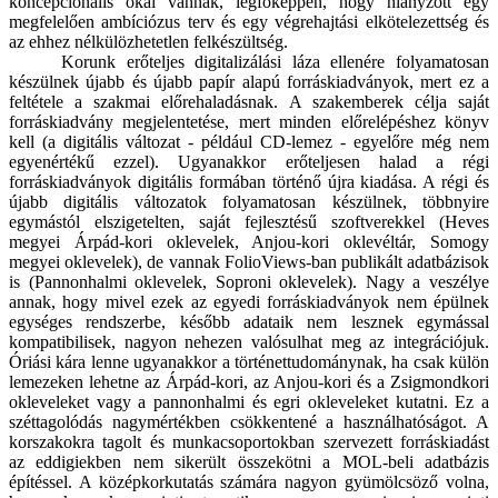
koncepcionális okai vannak, legfőképpen, hogy hiányzott egy
megfelelően ambíciózus terv és egy végrehajtási elkötelezettség és
az ehhez nélkülözhetetlen felkészültség.
Korunk erőteljes digitalizálási láza ellenére folyamatosan
készülnek újabb és újabb papír alapú forráskiadványok, mert ez a
feltétele a szakmai előrehaladásnak. A szakemberek célja saját
forráskiadvány megjelentetése, mert minden előrelépéshez könyv
kell (a digitális változat - például CD-lemez - egyelőre még nem
egyenértékű ezzel). Ugyanakkor erőteljesen halad a régi
forráskiadványok digitális formában történő újra kiadása. A régi és
újabb digitális változatok folyamatosan készülnek, többnyire
egymástól elszigetelten, saját fejlesztésű szoftverekkel (Heves
megyei Árpád-kori oklevelek, Anjou-kori oklevéltár, Somogy
megyei oklevelek), de vannak FolioViews-ban publikált adatbázisok
is (Pannonhalmi oklevelek, Soproni oklevelek). Nagy a veszélye
annak, hogy mivel ezek az egyedi forráskiadványok nem épülnek
egységes rendszerbe, később adataik nem lesznek egymással
kompatibilisek, nagyon nehezen valósulhat meg az integrációjuk.
Óriási kára lenne ugyanakkor a történettudománynak, ha csak külön
lemezeken lehetne az Árpád-kori, az Anjou-kori és a Zsigmondkori
okleveleket vagy a pannonhalmi és egri okleveleket kutatni. Ez a
széttagolódás nagymértékben csökkentené a használhatóságot. A
korszakokra tagolt és munkacsoportokban szervezett forráskiadást
az eddigiekben nem sikerült összekötni a MOL-beli adatbázis
építéssel. A középkorkutatás számára nagyon gyümölcsöző volna,