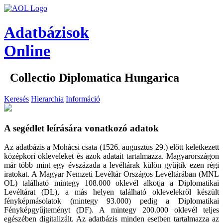
Adatbázisok
Online
Collectio Diplomatica Hungarica
Keresés
Hierarchia
Információ
A segédlet leírására vonatkozó adatok
Az adatbázis a Mohácsi csata (1526. augusztus 29.) előtt keletkezett
középkori okleveleket és azok adatait tartalmazza. Magyarországon
már több mint egy évszázada a levéltárak külön gyűjtik ezen régi
iratokat. A Magyar Nemzeti Levéltár Országos Levéltárában (MNL
OL) található mintegy 108.000 oklevél alkotja a Diplomatikai
Levéltárat (DL), a más helyen található oklevelekről készült
fényképmásolatok (mintegy 93.000) pedig a Diplomatikai
Fényképgyűjteményt (DF). A mintegy 200.000 oklevél teljes
egészében digitalizált. Az adatbázis minden esetben tartalmazza az