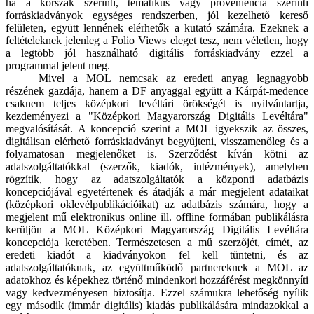
ha a korszak szerinti, tematikus vagy proveniencia szerinti
forráskiadványok egységes rendszerben, jól kezelhető kereső
felületen, együtt lennének elérhetők a kutató számára. Ezeknek a
feltételeknek jelenleg a Folio Views eleget tesz, nem véletlen, hogy
a legtöbb jól használható digitális forráskiadvány ezzel a
programmal jelent meg.
Mivel a MOL nemcsak az eredeti anyag legnagyobb
részének gazdája, hanem a DF anyaggal együtt a Kárpát-medence
csaknem teljes középkori levéltári örökségét is nyilvántartja,
kezdeményezi a "Középkori Magyarország Digitális Levéltára"
megvalósítását. A koncepció szerint a MOL igyekszik az összes,
digitálisan elérhető forráskiadványt begyűjteni, visszamenőleg és a
folyamatosan megjelenőket is. Szerződést kíván kötni az
adatszolgáltatókkal (szerzők, kiadók, intézmények), amelyben
rögzítik, hogy az adatszolgáltatók a központi adatbázis
koncepciójával egyetértenek és átadják a már megjelent adataikat
(középkori oklevélpublikációikat) az adatbázis számára, hogy a
megjelent mű elektronikus online ill. offline formában publikálásra
kerüljön a MOL Középkori Magyarország Digitális Levéltára
koncepciója keretében. Természetesen a mű szerzőjét, címét, az
eredeti kiadót a kiadványokon fel kell tüntetni, és az
adatszolgáltatóknak, az együttműködő partnereknek a MOL az
adatokhoz és képekhez történő mindenkori hozzáférést megkönnyíti
vagy kedvezményesen biztosítja. Ezzel számukra lehetőség nyílik
egy második (immár digitális) kiadás publikálására mindazokkal a