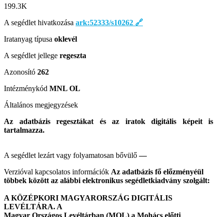
199.3
K
A segédlet hivatkozása
ark:52333/s10262
🔗
Iratanyag típusa
oklevél
A segédlet jellege
regeszta
Azonosító
262
Intézménykód
MNL OL
Általános megjegyzések
Az adatbázis regesztákat és az iratok digitális képeit is
tartalmazza.
A segédlet lezárt vagy folyamatosan bővülő
—
Verzióval kapcsolatos információk
Az adatbázis fő előzményéül
többek között az alábbi elektronikus segédletkiadvány szolgált:
A KÖZÉPKORI MAGYARORSZÁG DIGITÁLIS
LEVÉLTÁRA. A
Magyar Országos Levéltárban (MOL) a Mohács előtti