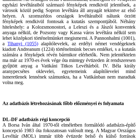
egyházi levéltáraiból származó fényképek rendkivül jelentősek, a
városok közül pedig Sopron levéltára áll anyagát tekintve az első
helyen. A szomszédos országok levéltáraiból nálunk örzött
fényképek rendkivül fontosak a kutatás szempontjából. Néhány
hiteleshely: a Kolozsmonostori, a Leleszi és a Jászói konventek
anyaga nélkül, de Pozsony vagy Kassa város levéltára nélkül sem
lehet középkori történelmünket megismerni. A Pannonhalmi (1001),
a
Tihanyi (1055)
alapítólevelek, az erdélyi német vendégeknek
kiadott Andreanum (1224) történelmünk becses emlékei, s a kutatás
számára a fényképek révén bármikor elérhetők. Nem jelentéktelen
ma már az 1970-es évek vége óta mintegy évtizeden át rendszeresen
gyűjtött anyag a Vatikáni Titkos Levéltárból. IV. Béla király
aranypecsétes oklevelei, egyetemeink alapítólevelei mind
ismeretlenek lennének számunkra, ha a Vatikánban nem maradtak
volna meg.
Az adatbázis létrehozásának főbb előzményei és folyamata
DL-DF adatbázis régi koncepció
A Borsa Iván által 1970-től elméletben formálódó adatbázis-építő
koncepció 1983 óta fokozatosan valósult meg. A Magyar Országos
Levéltár (MOL) immár több évtizede belső és külső források