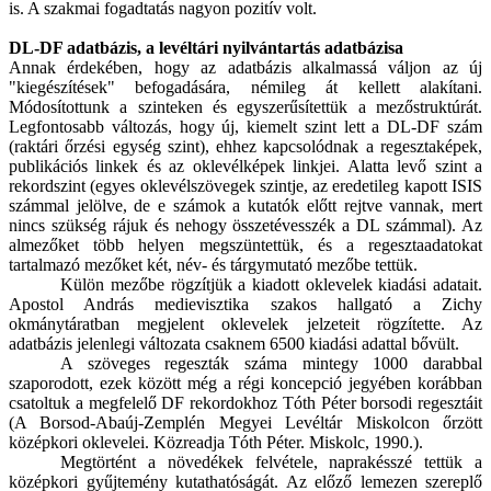
is. A szakmai fogadtatás nagyon pozitív volt.
DL-DF adatbázis, a levéltári nyilvántartás adatbázisa
Annak érdekében, hogy az adatbázis alkalmassá váljon az új
"kiegészítések" befogadására, némileg át kellett alakítani.
Módosítottunk a szinteken és egyszerűsítettük a mezőstruktúrát.
Legfontosabb változás, hogy új, kiemelt szint lett a DL-DF szám
(raktári őrzési egység szint), ehhez kapcsolódnak a regesztaképek,
publikációs linkek és az oklevélképek linkjei. Alatta levő szint a
rekordszint (egyes oklevélszövegek szintje, az eredetileg kapott ISIS
számmal jelölve, de e számok a kutatók előtt rejtve vannak, mert
nincs szükség rájuk és nehogy összetévesszék a DL számmal). Az
almezőket több helyen megszüntettük, és a regesztaadatokat
tartalmazó mezőket két, név- és tárgymutató mezőbe tettük.
Külön mezőbe rögzítjük a kiadott oklevelek kiadási adatait.
Apostol András medievisztika szakos hallgató a Zichy
okmánytáratban megjelent oklevelek jelzeteit rögzítette. Az
adatbázis jelenlegi változata csaknem 6500 kiadási adattal bővült.
A szöveges regeszták száma mintegy 1000 darabbal
szaporodott, ezek között még a régi koncepció jegyében korábban
csatoltuk a megfelelő DF rekordokhoz Tóth Péter borsodi regesztáit
(A Borsod-Abaúj-Zemplén Megyei Levéltár Miskolcon őrzött
középkori oklevelei. Közreadja Tóth Péter. Miskolc, 1990.).
Megtörtént a növedékek felvétele, naprakésszé tettük a
középkori gyűjtemény kutathatóságát. Az előző lemezen szereplő