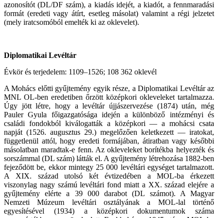
azonosítót (DL/DF szám), a kiadás idejét, a kiadót, a fennmaradási
formát (eredeti vagy átírt, esetleg másolat) valamint a régi jelzetet
(mely iratcsomóból emelték ki az oklevelet).
Diplomatikai Levéltár
Évkör és terjedelem: 1109–1526; 108 362 oklevél
A Mohács előtti gyűjtemény egyik része, a Diplomatikai Levéltár az
MNL OL-ben eredetiben őrzött középkori okleveleket tartalmazza.
Úgy jött létre, hogy a levéltár újjászervezése (1874) után, még
Pauler Gyula főigazgatósága idején a különböző intézményi és
családi fondokból kiválogatták a középkori — a mohácsi csata
napját (1526. augusztus 29.) megelőzően keletkezett — iratokat,
függetlenül attól, hogy eredeti formájában, átiratban vagy későbbi
másolatban maradtak-e fenn. Az okleveleket borítékba helyezték és
sorszámmal (DL szám) látták el. A gyűjtemény létrehozása 1882-ben
fejeződött be, ekkor mintegy 25 000 levéltári egységet tartalmazott.
A XIX. század utolsó két évtizedében a MOL-ba érkezett
viszonylag nagy számú levéltári fond miatt a XX. század elejére a
gyűjtemény elérte a 39 000 darabot (DL számot). A Magyar
Nemzeti Múzeum levéltári osztályának a MOL-lal történő
egyesítésével (1934) a középkori dokumentumok száma