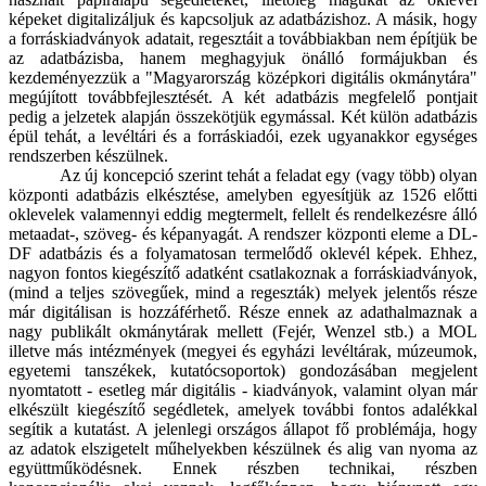
képeket digitalizáljuk és kapcsoljuk az adatbázishoz. A másik, hogy
a forráskiadványok adatait, regesztáit a továbbiakban nem építjük be
az adatbázisba, hanem meghagyjuk önálló formájukban és
kezdeményezzük a "Magyarország középkori digitális okmánytára"
megújított továbbfejlesztését. A két adatbázis megfelelő pontjait
pedig a jelzetek alapján összekötjük egymással. Két külön adatbázis
épül tehát, a levéltári és a forráskiadói, ezek ugyanakkor egységes
rendszerben készülnek.
Az új koncepció szerint tehát a feladat egy (vagy több) olyan
központi adatbázis elkésztése, amelyben egyesítjük az 1526 előtti
oklevelek valamennyi eddig megtermelt, fellelt és rendelkezésre álló
metaadat-, szöveg- és képanyagát. A rendszer központi eleme a DL-
DF adatbázis és a folyamatosan termelődő oklevél képek. Ehhez,
nagyon fontos kiegészítő adatként csatlakoznak a forráskiadványok,
(mind a teljes szövegűek, mind a regeszták) melyek jelentős része
már digitálisan is hozzáférhető. Része ennek az adathalmaznak a
nagy publikált okmánytárak mellett (Fejér, Wenzel stb.) a MOL
illetve más intézmények (megyei és egyházi levéltárak, múzeumok,
egyetemi tanszékek, kutatócsoportok) gondozásában megjelent
nyomtatott - esetleg már digitális - kiadványok, valamint olyan már
elkészült kiegészítő segédletek, amelyek további fontos adalékkal
segítik a kutatást. A jelenlegi országos állapot fő problémája, hogy
az adatok elszigetelt műhelyekben készülnek és alig van nyoma az
együttműködésnek. Ennek részben technikai, részben