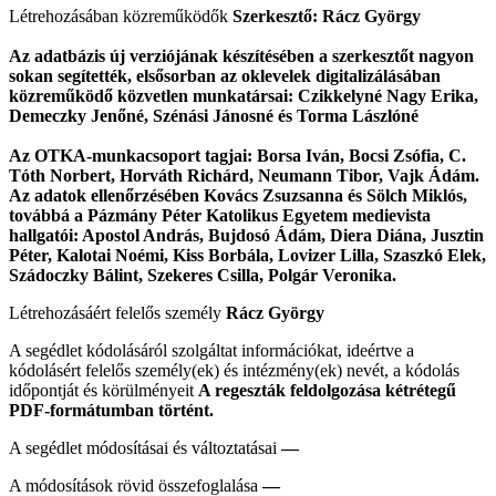
Létrehozásában közreműködők
Szerkesztő: Rácz György
Az adatbázis új verziójának készítésében a szerkesztőt nagyon
sokan segítették, elsősorban az oklevelek digitalizálásában
közreműködő közvetlen munkatársai: Czikkelyné Nagy Erika,
Demeczky Jenőné, Szénási Jánosné és Torma Lászlóné
Az OTKA-munkacsoport tagjai: Borsa Iván, Bocsi Zsófia, C.
Tóth Norbert, Horváth Richárd, Neumann Tibor, Vajk Ádám.
Az adatok ellenőrzésében Kovács Zsuzsanna és Sölch Miklós,
továbbá a Pázmány Péter Katolikus Egyetem medievista
hallgatói: Apostol András, Bujdosó Ádám, Diera Diána, Jusztin
Péter, Kalotai Noémi, Kiss Borbála, Lovizer Lilla, Szaszkó Elek,
Szádoczky Bálint, Szekeres Csilla, Polgár Veronika.
Létrehozásáért felelős személy
Rácz György
A segédlet kódolásáról szolgáltat információkat, ideértve a
kódolásért felelős személy(ek) és intézmény(ek) nevét, a kódolás
időpontját és körülményeit
A regeszták feldolgozása kétrétegű
PDF-formátumban történt.
A segédlet módosításai és változtatásai
—
A módosítások rövid összefoglalása
—