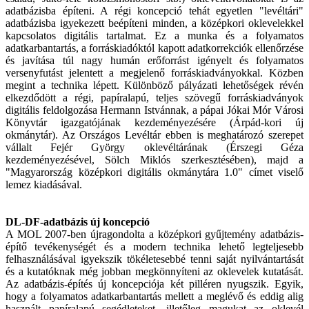
adatbázisba építeni. A régi koncepció tehát egyetlen "levéltári"
adatbázisba igyekezett beépíteni minden, a középkori oklevelekkel
kapcsolatos digitális tartalmat. Ez a munka és a folyamatos
adatkarbantartás, a forráskiadóktól kapott adatkorrekciók ellenőrzése
és javítása túl nagy humán erőforrást igényelt és folyamatos
versenyfutást jelentett a megjelenő forráskiadványokkal. Közben
megint a technika lépett. Különböző pályázati lehetőségek révén
elkezdődött a régi, papíralapú, teljes szövegű forráskiadványok
digitális feldolgozása Hermann Istvánnak, a pápai Jókai Mór Városi
Könyvtár igazgatójának kezdeményezésére (Árpád-kori új
okmánytár). Az Országos Levéltár ebben is meghatározó szerepet
vállalt Fejér György oklevéltárának (Érszegi Géza
kezdeményezésével, Sölch Miklós szerkesztésében), majd a
"Magyarország középkori digitális okmánytára 1.0" címet viselő
lemez kiadásával.
DL-DF-adatbázis új koncepció
A MOL 2007-ben újragondolta a középkori gyűjtemény adatbázis-
építő tevékenységét és a modern technika lehető legteljesebb
felhasználásával igyekszik tökéletesebbé tenni saját nyilvántartását
és a kutatóknak még jobban megkönnyíteni az oklevelek kutatását.
Az adatbázis-építés új koncepciója két pilléren nyugszik. Egyik,
hogy a folyamatos adatkarbantartás mellett a meglévő és eddig alig
használt papíralapú segédleteket, illetőleg magukat az oklevél