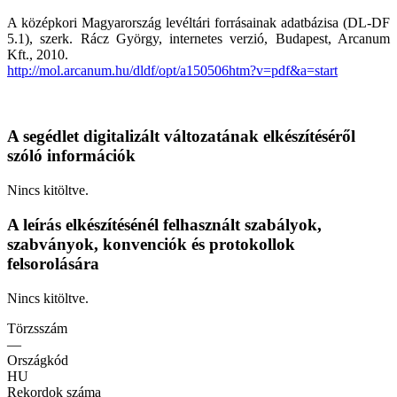
A középkori Magyarország levéltári forrásainak adatbázisa (DL-DF
5.1), szerk. Rácz György, internetes verzió, Budapest, Arcanum
Kft., 2010.
http://mol.arcanum.hu/dldf/opt/a150506htm?v=pdf&a=start
A segédlet digitalizált változatának elkészítéséről
szóló információk
Nincs kitöltve.
A leírás elkészítésénél felhasznált szabályok,
szabványok, konvenciók és protokollok
felsorolására
Nincs kitöltve.
Törzsszám
—
Országkód
HU
Rekordok száma