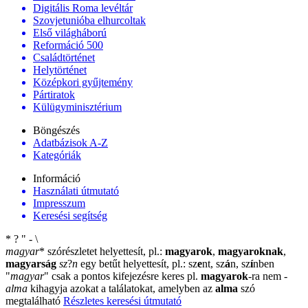
Digitális Roma levéltár
Szovjetunióba elhurcoltak
Első világháború
Reformáció 500
Családtörténet
Helytörténet
Középkori gyűjtemény
Pártiratok
Külügyminisztérium
Böngészés
Adatbázisok A-Z
Kategóriák
Információ
Használati útmutató
Impresszum
Keresési segítség
*
?
"
-
\
magyar
*
szórészletet helyettesít, pl.:
magyarok
,
magyaroknak
,
magyarság
sz
?
n
egy betűt helyettesít, pl.: sz
e
nt, sz
á
n, sz
í
nben
"
magyar
"
csak a pontos kifejezésre keres pl.
magyarok
-ra nem
-
alma
kihagyja azokat a találatokat, amelyben az
alma
szó
megtalálható
Részletes keresési útmutató