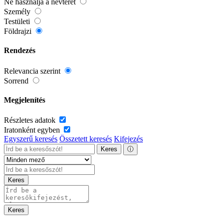
Ne használja a névteret
Személy
Testületi
Földrajzi
Rendezés
Relevancia szerint
Sorrend
Megjelenítés
Részletes adatok
Iratonként egyben
Egyszerű keresés
Összetett keresés
Kifejezés
Keres
ⓘ
Keres
Keres