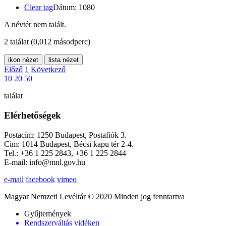
Clear tag
Dátum: 1080
A névtér nem talált.
2 találat
(0,012 másodperc)
ikon nézet
lista nézet
Előző
1
Következő
10
20
50
találat
Elérhetőségek
Postacím: 1250 Budapest, Postafiók 3.
Cím: 1014 Budapest, Bécsi kapu tér 2-4.
Tel.: +36 1 225 2843, +36 1 225 2844
E-mail: info@mnl.gov.hu
e-mail
facebook
vimeo
Magyar Nemzeti Levéltár © 2020 Minden jog fenntartva
Gyűjtemények
Rendszerváltás vidéken