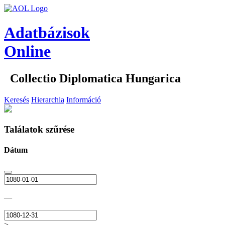
Adatbázisok
Online
Collectio Diplomatica Hungarica
Keresés
Hierarchia
Információ
Találatok szűrése
Dátum
—
>