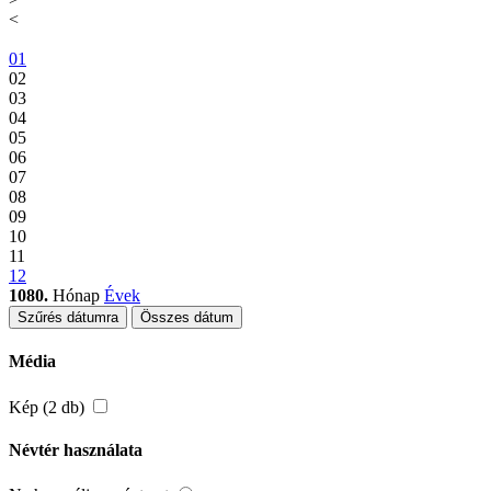
<
01
02
03
04
05
06
07
08
09
10
11
12
1080.
Hónap
Évek
Szűrés dátumra
Összes dátum
Média
Kép (2 db)
Névtér használata