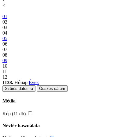
<
01
02
03
04
05
06
07
08
09
10
11
12
1138.
Hónap
Évek
Szűrés dátumra
Összes dátum
Média
Kép (11 db)
Névtér használata