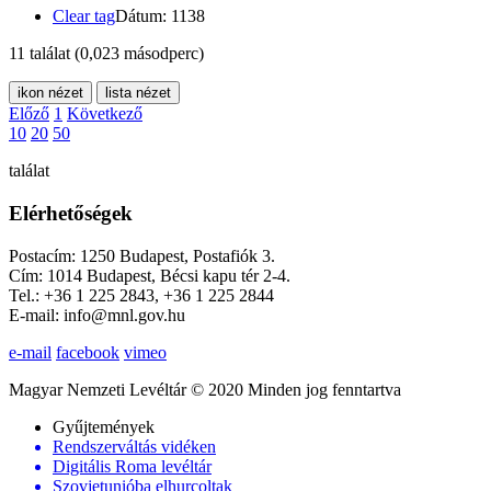
Clear tag
Dátum: 1138
11 találat
(0,023 másodperc)
ikon nézet
lista nézet
Előző
1
Következő
10
20
50
találat
Elérhetőségek
Postacím: 1250 Budapest, Postafiók 3.
Cím: 1014 Budapest, Bécsi kapu tér 2-4.
Tel.: +36 1 225 2843, +36 1 225 2844
E-mail: info@mnl.gov.hu
e-mail
facebook
vimeo
Magyar Nemzeti Levéltár © 2020 Minden jog fenntartva
Gyűjtemények
Rendszerváltás vidéken
Digitális Roma levéltár
Szovjetunióba elhurcoltak