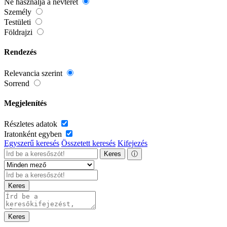
Ne használja a névteret
Személy
Testületi
Földrajzi
Rendezés
Relevancia szerint
Sorrend
Megjelenítés
Részletes adatok
Iratonként egyben
Egyszerű keresés
Összetett keresés
Kifejezés
Keres
ⓘ
Keres
Keres