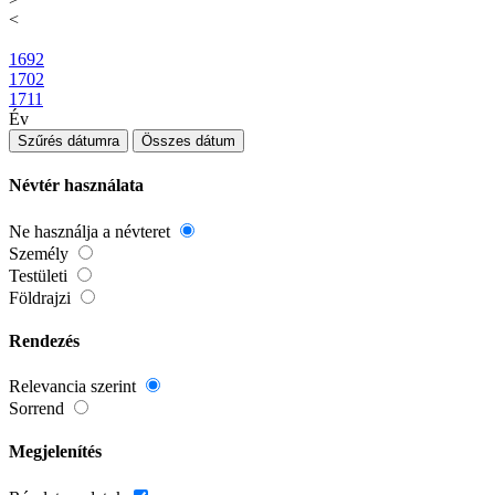
<
1692
1702
1711
Év
Szűrés dátumra
Összes dátum
Névtér használata
Ne használja a névteret
Személy
Testületi
Földrajzi
Rendezés
Relevancia szerint
Sorrend
Megjelenítés