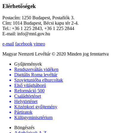
Elérhetőségek
Postacím: 1250 Budapest, Postafiók 3.
Cím: 1014 Budapest, Bécsi kapu tér 2-4.
Tel.: +36 1 225 2843, +36 1 225 2844
E-mail: info@mnl.gov.hu
e-mail
facebook
vimeo
Magyar Nemzeti Levéltár © 2020 Minden jog fenntartva
Gyűjtemények
Rendszerváltás vidéken
Digitális Roma levéltár
Szovjetunióba elhurcoltak
Első világháború
Reformáció 500
Családtörténet
Helytörténet
Középkori gyűjtemény
Pártiratok
Külügyminisztérium
Böngészés
Adatbázisok A-Z