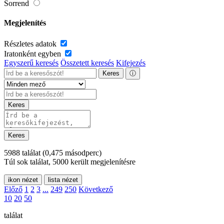
Sorrend
Megjelenítés
Részletes adatok
Iratonként egyben
Egyszerű keresés
Összetett keresés
Kifejezés
Keres
ⓘ
Keres
Keres
5988 találat
(0,475 másodperc)
Túl sok találat, 5000 került megjelenítésre
ikon nézet
lista nézet
Előző
1
2
3
...
249
250
Következő
10
20
50
találat