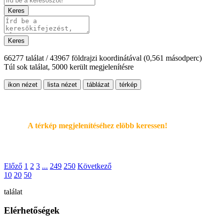
Keres
Keres
66277 találat / 43967 földrajzi koordinátával
(0,561 másodperc)
Túl sok találat, 5000 került megjelenítésre
ikon nézet
lista nézet
táblázat
térkép
A térkép megjelenítéséhez elöbb keressen!
Előző
1
2
3
...
249
250
Következő
10
20
50
találat
Elérhetőségek