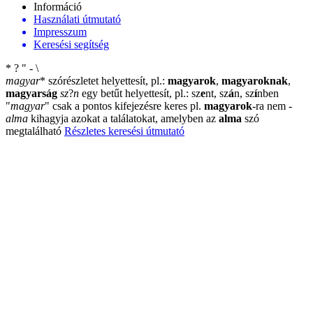
Információ
Használati útmutató
Impresszum
Keresési segítség
*
?
"
-
\
magyar
*
szórészletet helyettesít, pl.:
magyarok
,
magyaroknak
,
magyarság
sz
?
n
egy betűt helyettesít, pl.: sz
e
nt, sz
á
n, sz
í
nben
"
magyar
"
csak a pontos kifejezésre keres pl.
magyarok
-ra nem
-
alma
kihagyja azokat a találatokat, amelyben az
alma
szó
megtalálható
Részletes keresési útmutató