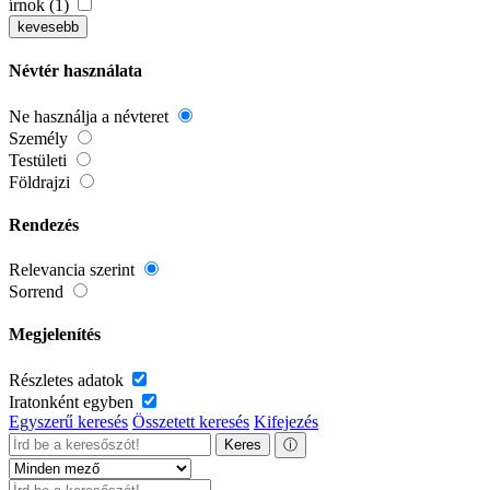
írnok (1)
kevesebb
Névtér használata
Ne használja a névteret
Személy
Testületi
Földrajzi
Rendezés
Relevancia szerint
Sorrend
Megjelenítés
Részletes adatok
Iratonként egyben
Egyszerű keresés
Összetett keresés
Kifejezés
Keres
ⓘ