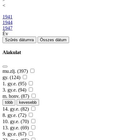
<
1941
1944
1947
Év
Szűrés dátumra
Összes dátum
Alakulat
mu.zlj. (397)
gy. (124)
1. gy.e. (95)
3. gy.e. (94)
m. honv. (87)
több
kevesebb
14. gy.e. (82)
8. gy.e. (72)
10. gy.e. (70)
13. gy.e. (69)
9. gy.e. (67)