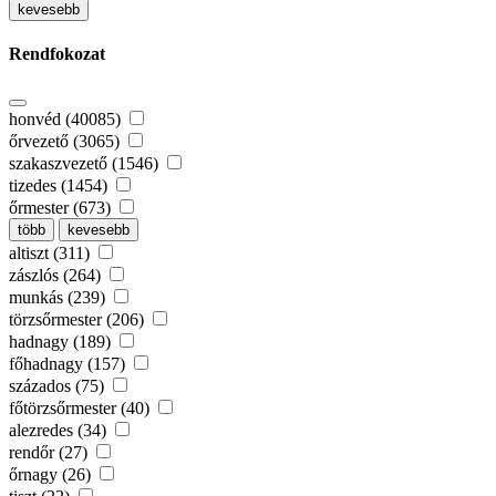
kevesebb
Rendfokozat
honvéd (40085)
őrvezető (3065)
szakaszvezető (1546)
tizedes (1454)
őrmester (673)
több
kevesebb
altiszt (311)
zászlós (264)
munkás (239)
törzsőrmester (206)
hadnagy (189)
főhadnagy (157)
százados (75)
főtörzsőrmester (40)
alezredes (34)
rendőr (27)
őrnagy (26)