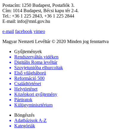
Postacím: 1250 Budapest, Postafiók 3.
Cím: 1014 Budapest, Bécsi kapu tér 2-4.
Tel.: +36 1 225 2843, +36 1 225 2844
E-mail: info@mnl.gov.hu
e-mail
facebook
vimeo
Magyar Nemzeti Levéltár © 2020 Minden jog fenntartva
Gyűjtemények
Rendszerváltás vidéken
Digitális Roma levéltár
Szovjetunióba elhurcoltak
Első világháború
Reformáció 500
Családtörténet
Helytörténet
Középkori gyűjtemény
Pártiratok
Külügyminisztérium
Böngészés
Adatbázisok A-Z
Kategóriák