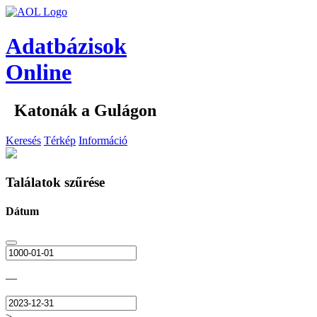
Adatbázisok
Online
Katonák a Gulágon
Keresés
Térkép
Információ
Találatok szűrése
Dátum
—
>