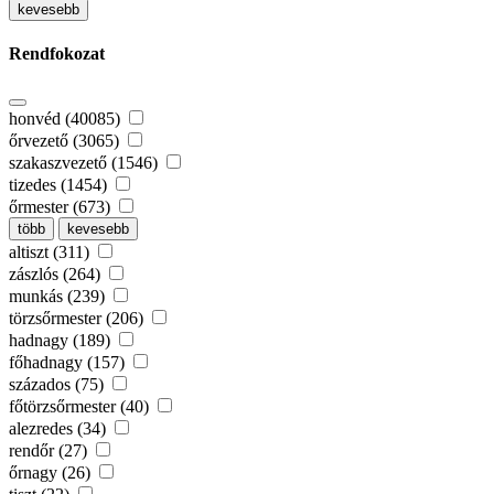
kevesebb
Rendfokozat
honvéd (40085)
őrvezető (3065)
szakaszvezető (1546)
tizedes (1454)
őrmester (673)
több
kevesebb
altiszt (311)
zászlós (264)
munkás (239)
törzsőrmester (206)
hadnagy (189)
főhadnagy (157)
százados (75)
főtörzsőrmester (40)
alezredes (34)
rendőr (27)
őrnagy (26)