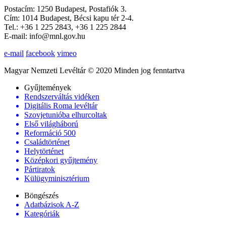
Postacím: 1250 Budapest, Postafiók 3.
Cím: 1014 Budapest, Bécsi kapu tér 2-4.
Tel.: +36 1 225 2843, +36 1 225 2844
E-mail: info@mnl.gov.hu
e-mail
facebook
vimeo
Magyar Nemzeti Levéltár © 2020 Minden jog fenntartva
Gyűjtemények
Rendszerváltás vidéken
Digitális Roma levéltár
Szovjetunióba elhurcoltak
Első világháború
Reformáció 500
Családtörténet
Helytörténet
Középkori gyűjtemény
Pártiratok
Külügyminisztérium
Böngészés
Adatbázisok A-Z
Kategóriák