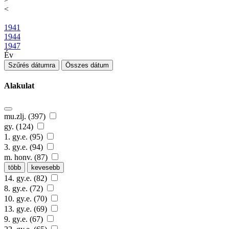
<
1941
1944
1947
Év
Szűrés dátumra
Összes dátum
Alakulat
mu.zlj. (397)
gy. (124)
1. gy.e. (95)
3. gy.e. (94)
m. honv. (87)
több
kevesebb
14. gy.e. (82)
8. gy.e. (72)
10. gy.e. (70)
13. gy.e. (69)
9. gy.e. (67)