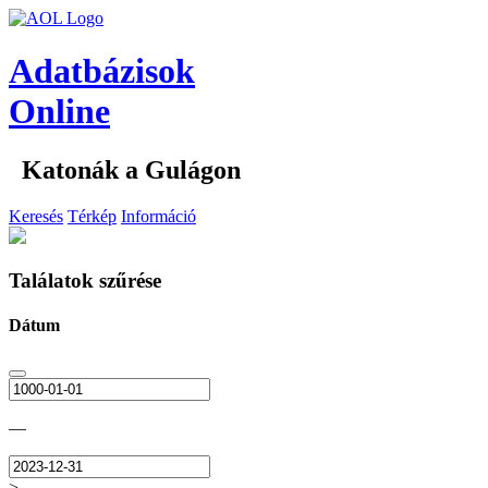
Adatbázisok
Online
Katonák a Gulágon
Keresés
Térkép
Információ
Találatok szűrése
Dátum
—
>