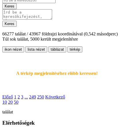
Keres
Keres
66277 találat / 43967 földrajzi koordinátával
(0,542 másodperc)
Túl sok találat, 5000 került megjelenítésre
ikon nézet
lista nézet
táblázat
térkép
A térkép megjelenítéséhez elöbb keressen!
Előző
1
2
3
...
249
250
Következő
10
20
50
találat
Elérhetőségek