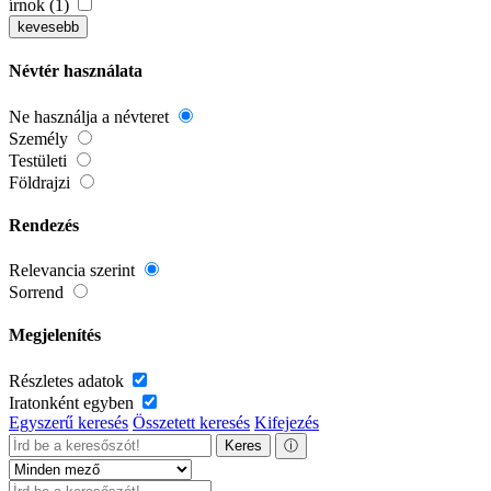
írnok (1)
kevesebb
Névtér használata
Ne használja a névteret
Személy
Testületi
Földrajzi
Rendezés
Relevancia szerint
Sorrend
Megjelenítés
Részletes adatok
Iratonként egyben
Egyszerű keresés
Összetett keresés
Kifejezés
Keres
ⓘ