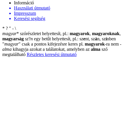
Információ
Használati útmutató
Impresszum
Keresési segítség
*
?
"
-
\
magyar
*
szórészletet helyettesít, pl.:
magyarok
,
magyaroknak
,
magyarság
sz
?
n
egy betűt helyettesít, pl.: sz
e
nt, sz
á
n, sz
í
nben
"
magyar
"
csak a pontos kifejezésre keres pl.
magyarok
-ra nem
-
alma
kihagyja azokat a találatokat, amelyben az
alma
szó
megtalálható
Részletes keresési útmutató