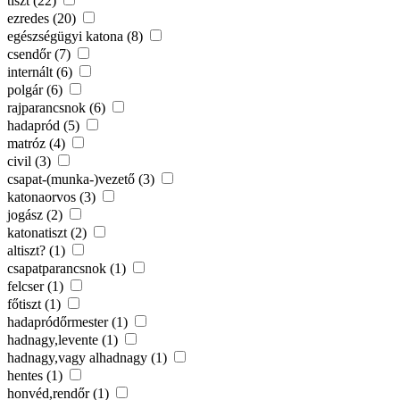
tiszt (22)
ezredes (20)
egészségügyi katona (8)
csendőr (7)
internált (6)
polgár (6)
rajparancsnok (6)
hadapród (5)
matróz (4)
civil (3)
csapat-(munka-)vezető (3)
katonaorvos (3)
jogász (2)
katonatiszt (2)
altiszt? (1)
csapatparancsnok (1)
felcser (1)
főtiszt (1)
hadapródőrmester (1)
hadnagy,levente (1)
hadnagy,vagy alhadnagy (1)
hentes (1)
honvéd,rendőr (1)