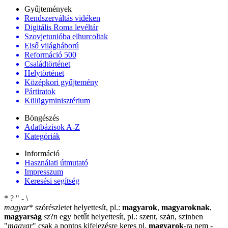
Gyűjtemények
Rendszerváltás vidéken
Digitális Roma levéltár
Szovjetunióba elhurcoltak
Első világháború
Reformáció 500
Családtörténet
Helytörténet
Középkori gyűjtemény
Pártiratok
Külügyminisztérium
Böngészés
Adatbázisok A-Z
Kategóriák
Információ
Használati útmutató
Impresszum
Keresési segítség
*
?
"
-
\
magyar
*
szórészletet helyettesít, pl.:
magyarok
,
magyaroknak
,
magyarság
sz
?
n
egy betűt helyettesít, pl.: sz
e
nt, sz
á
n, sz
í
nben
"
magyar
"
csak a pontos kifejezésre keres pl.
magyarok
-ra nem
-