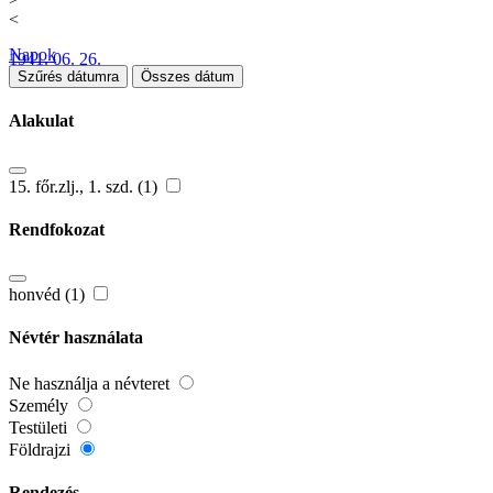
<
Napok
1941. 06. 26.
Szűrés dátumra
Összes dátum
Alakulat
15. főr.zlj., 1. szd. (1)
Rendfokozat
honvéd (1)
Névtér használata
Ne használja a névteret
Személy
Testületi
Földrajzi
Rendezés