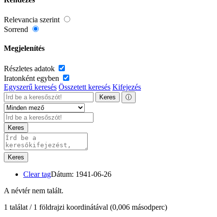
Relevancia szerint
Sorrend
Megjelenítés
Részletes adatok
Iratonként egyben
Egyszerű keresés
Összetett keresés
Kifejezés
Keres
ⓘ
Keres
Keres
Clear tag
Dátum: 1941-06-26
A névtér nem talált.
1 találat / 1 földrajzi koordinátával
(0,006 másodperc)