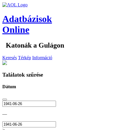
Adatbázisok
Online
Katonák a Gulágon
Keresés
Térkép
Információ
Találatok szűrése
Dátum
—
>