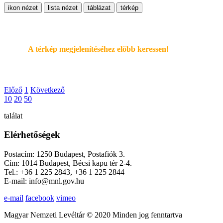
ikon nézet
lista nézet
táblázat
térkép
A térkép megjelenítéséhez elöbb keressen!
Előző
1
Következő
10
20
50
találat
Elérhetőségek
Postacím: 1250 Budapest, Postafiók 3.
Cím: 1014 Budapest, Bécsi kapu tér 2-4.
Tel.: +36 1 225 2843, +36 1 225 2844
E-mail: info@mnl.gov.hu
e-mail
facebook
vimeo
Magyar Nemzeti Levéltár © 2020 Minden jog fenntartva