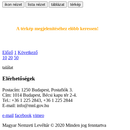
ikon nézet
lista nézet
táblázat
térkép
A térkép megjelenítéséhez elöbb keressen!
Előző
1
Következő
10
20
50
találat
Elérhetőségek
Postacím: 1250 Budapest, Postafiók 3.
Cím: 1014 Budapest, Bécsi kapu tér 2-4.
Tel.: +36 1 225 2843, +36 1 225 2844
E-mail: info@mnl.gov.hu
e-mail
facebook
vimeo
Magyar Nemzeti Levéltár © 2020 Minden jog fenntartva