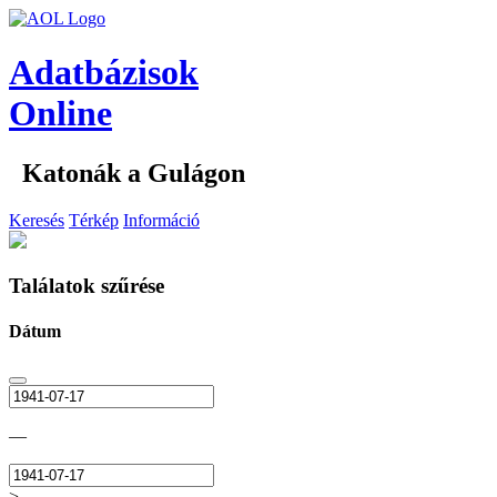
Adatbázisok
Online
Katonák a Gulágon
Keresés
Térkép
Információ
Találatok szűrése
Dátum
—
>