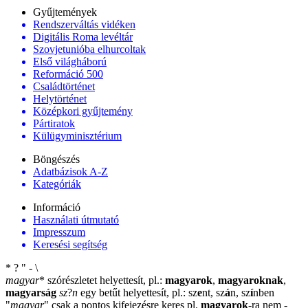
Gyűjtemények
Rendszerváltás vidéken
Digitális Roma levéltár
Szovjetunióba elhurcoltak
Első világháború
Reformáció 500
Családtörténet
Helytörténet
Középkori gyűjtemény
Pártiratok
Külügyminisztérium
Böngészés
Adatbázisok A-Z
Kategóriák
Információ
Használati útmutató
Impresszum
Keresési segítség
*
?
"
-
\
magyar
*
szórészletet helyettesít, pl.:
magyarok
,
magyaroknak
,
magyarság
sz
?
n
egy betűt helyettesít, pl.: sz
e
nt, sz
á
n, sz
í
nben
"
magyar
"
csak a pontos kifejezésre keres pl.
magyarok
-ra nem
-