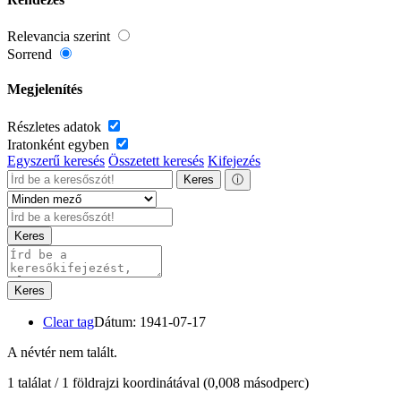
Relevancia szerint
Sorrend
Megjelenítés
Részletes adatok
Iratonként egyben
Egyszerű keresés
Összetett keresés
Kifejezés
Keres
ⓘ
Keres
Keres
Clear tag
Dátum: 1941-07-17
A névtér nem talált.
1 találat / 1 földrajzi koordinátával
(0,008 másodperc)