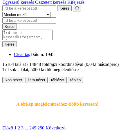
Egyszerű keresés
Összetett keresés
Kifejezés
Keres
ⓘ
Keres
Keres
Clear tag
Dátum: 1945
15164 találat / 14848 földrajzi koordinátával
(0,042 másodperc)
Túl sok találat, 5000 került megjelenítésre
ikon nézet
lista nézet
táblázat
térkép
A térkép megjelenítéséhez elöbb keressen!
Előző
1
2
3
...
249
250
Következő