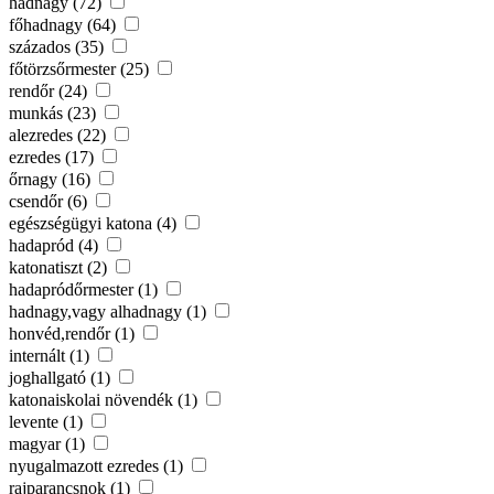
hadnagy (72)
főhadnagy (64)
százados (35)
főtörzsőrmester (25)
rendőr (24)
munkás (23)
alezredes (22)
ezredes (17)
őrnagy (16)
csendőr (6)
egészségügyi katona (4)
hadapród (4)
katonatiszt (2)
hadapródőrmester (1)
hadnagy,vagy alhadnagy (1)
honvéd,rendőr (1)
internált (1)
joghallgató (1)
katonaiskolai növendék (1)
levente (1)
magyar (1)
nyugalmazott ezredes (1)
rajparancsnok (1)