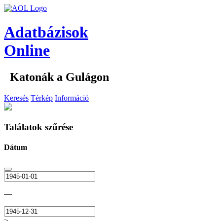
Adatbázisok
Online
Katonák a Gulágon
Keresés
Térkép
Információ
Találatok szűrése
Dátum
—
>