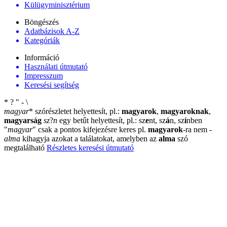
Külügyminisztérium
Böngészés
Adatbázisok A-Z
Kategóriák
Információ
Használati útmutató
Impresszum
Keresési segítség
*
?
"
-
\
magyar
*
szórészletet helyettesít, pl.:
magyarok
,
magyaroknak
,
magyarság
sz
?
n
egy betűt helyettesít, pl.: sz
e
nt, sz
á
n, sz
í
nben
"
magyar
"
csak a pontos kifejezésre keres pl.
magyarok
-ra nem
-
alma
kihagyja azokat a találatokat, amelyben az
alma
szó
megtalálható
Részletes keresési útmutató