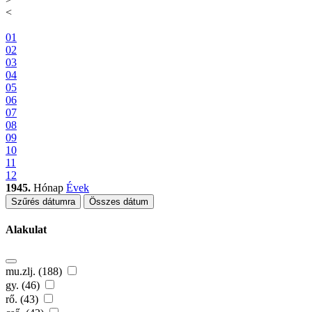
<
01
02
03
04
05
06
07
08
09
10
11
12
1945.
Hónap
Évek
Szűrés dátumra
Összes dátum
Alakulat
mu.zlj. (188)
gy. (46)
rő. (43)