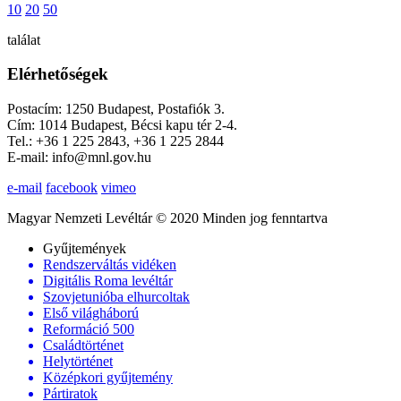
10
20
50
találat
Elérhetőségek
Postacím: 1250 Budapest, Postafiók 3.
Cím: 1014 Budapest, Bécsi kapu tér 2-4.
Tel.: +36 1 225 2843, +36 1 225 2844
E-mail: info@mnl.gov.hu
e-mail
facebook
vimeo
Magyar Nemzeti Levéltár © 2020 Minden jog fenntartva
Gyűjtemények
Rendszerváltás vidéken
Digitális Roma levéltár
Szovjetunióba elhurcoltak
Első világháború
Reformáció 500
Családtörténet
Helytörténet
Középkori gyűjtemény
Pártiratok