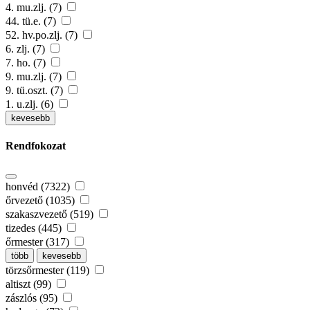
4. mu.zlj. (7)
44. tü.e. (7)
52. hv.po.zlj. (7)
6. zlj. (7)
7. ho. (7)
9. mu.zlj. (7)
9. tü.oszt. (7)
1. u.zlj. (6)
kevesebb
Rendfokozat
honvéd (7322)
őrvezető (1035)
szakaszvezető (519)
tizedes (445)
őrmester (317)
több
kevesebb
törzsőrmester (119)
altiszt (99)
zászlós (95)