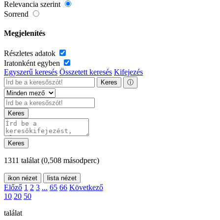
Relevancia szerint
Sorrend
Megjelenítés
Részletes adatok
Iratonként egyben
Egyszerű keresés
Összetett keresés
Kifejezés
Keres
ⓘ
Keres
Keres
1311 találat
(0,508 másodperc)
ikon nézet
lista nézet
Előző
1
2
3
...
65
66
Következő
10
20
50
találat