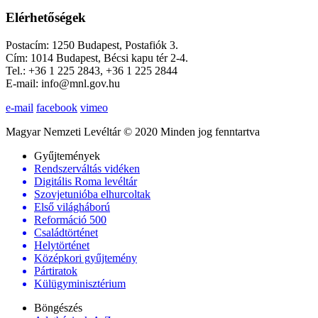
Elérhetőségek
Postacím: 1250 Budapest, Postafiók 3.
Cím: 1014 Budapest, Bécsi kapu tér 2-4.
Tel.: +36 1 225 2843, +36 1 225 2844
E-mail: info@mnl.gov.hu
e-mail
facebook
vimeo
Magyar Nemzeti Levéltár © 2020 Minden jog fenntartva
Gyűjtemények
Rendszerváltás vidéken
Digitális Roma levéltár
Szovjetunióba elhurcoltak
Első világháború
Reformáció 500
Családtörténet
Helytörténet
Középkori gyűjtemény
Pártiratok
Külügyminisztérium
Böngészés