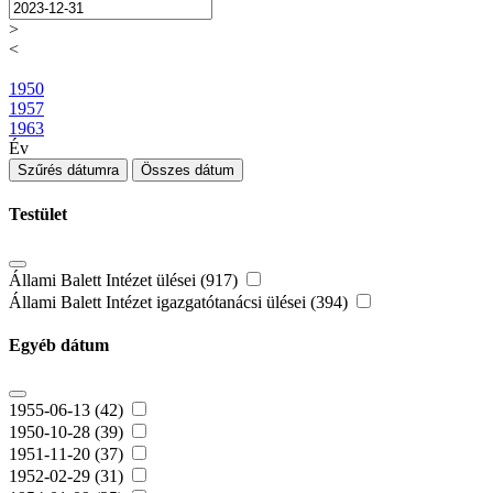
>
<
1950
1957
1963
Év
Szűrés dátumra
Összes dátum
Testület
Állami Balett Intézet ülései (917)
Állami Balett Intézet igazgatótanácsi ülései (394)
Egyéb dátum
1955-06-13 (42)
1950-10-28 (39)
1951-11-20 (37)
1952-02-29 (31)