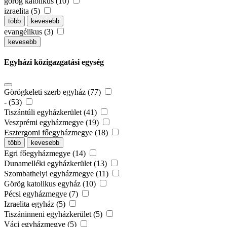
görög katolikus (10)
izraelita (5)
több
kevesebb
evangélikus (3)
kevesebb
Egyházi közigazgatási egység
Görögkeleti szerb egyház (77)
- (53)
Tiszántúli egyházkerület (41)
Veszprémi egyházmegye (19)
Esztergomi főegyházmegye (18)
több
kevesebb
Egri főegyházmegye (14)
Dunamelléki egyházkerület (13)
Szombathelyi egyházmegye (11)
Görög katolikus egyház (10)
Pécsi egyházmegye (7)
Izraelita egyház (5)
Tiszáninneni egyházkerület (5)
Váci egyházmegye (5)