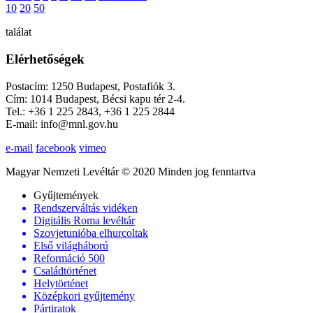
10
20
50
találat
Elérhetőségek
Postacím: 1250 Budapest, Postafiók 3.
Cím: 1014 Budapest, Bécsi kapu tér 2-4.
Tel.: +36 1 225 2843, +36 1 225 2844
E-mail: info@mnl.gov.hu
e-mail
facebook
vimeo
Magyar Nemzeti Levéltár © 2020 Minden jog fenntartva
Gyűjtemények
Rendszerváltás vidéken
Digitális Roma levéltár
Szovjetunióba elhurcoltak
Első világháború
Reformáció 500
Családtörténet
Helytörténet
Középkori gyűjtemény
Pártiratok