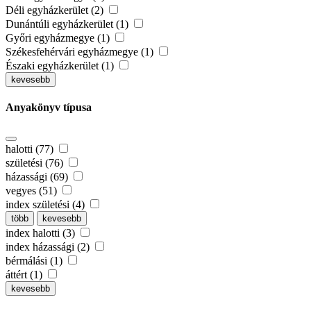
Déli egyházkerület (2)
Dunántúli egyházkerület (1)
Győri egyházmegye (1)
Székesfehérvári egyházmegye (1)
Északi egyházkerület (1)
kevesebb
Anyakönyv típusa
halotti (77)
születési (76)
házassági (69)
vegyes (51)
index születési (4)
több
kevesebb
index halotti (3)
index házassági (2)
bérmálási (1)
áttért (1)
kevesebb