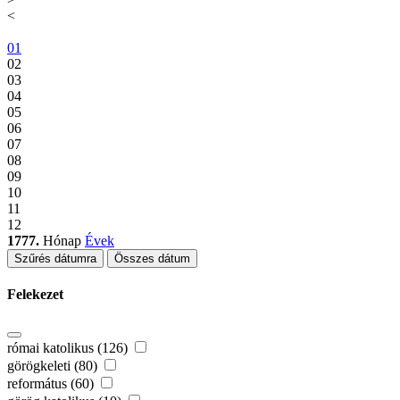
<
01
02
03
04
05
06
07
08
09
10
11
12
1777.
Hónap
Évek
Szűrés dátumra
Összes dátum
Felekezet
római katolikus (126)
görögkeleti (80)
református (60)