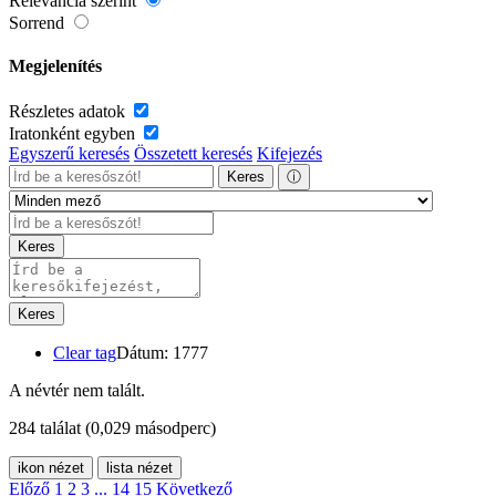
Relevancia szerint
Sorrend
Megjelenítés
Részletes adatok
Iratonként egyben
Egyszerű keresés
Összetett keresés
Kifejezés
Keres
ⓘ
Keres
Keres
Clear tag
Dátum: 1777
A névtér nem talált.
284 találat
(0,029 másodperc)
ikon nézet
lista nézet
Előző
1
2
3
...
14
15
Következő