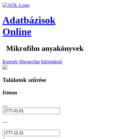
Adatbázisok
Online
Mikrofilm anyakönyvek
Keresés
Hierarchia
Információ
Találatok szűrése
Dátum
—
>