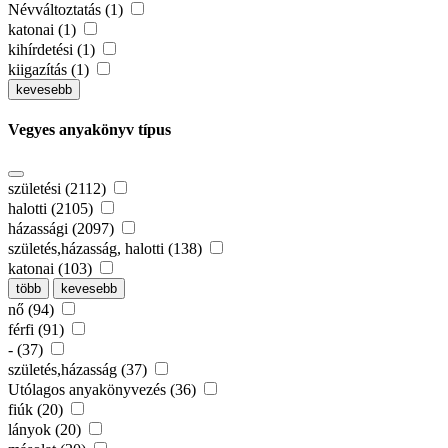
Névváltoztatás (1)
katonai (1)
kihírdetési (1)
kiigazítás (1)
kevesebb
Vegyes anyakönyv típus
születési (2112)
halotti (2105)
házassági (2097)
születés,házasság, halotti (138)
katonai (103)
több
kevesebb
nő (94)
férfi (91)
- (37)
születés,házasság (37)
Utólagos anyakönyvezés (36)
fiúk (20)
lányok (20)