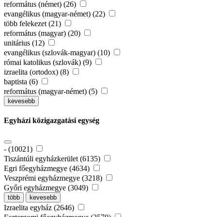
református (német) (26)
evangélikus (magyar-német) (22)
több felekezet (21)
református (magyar) (20)
unitárius (12)
evangélikus (szlovák-magyar) (10)
római katolikus (szlovák) (9)
izraelita (ortodox) (8)
baptista (6)
református (magyar-német) (5)
kevesebb
Egyházi közigazgatási egység
- (10021)
Tiszántúli egyházkerület (6135)
Egri főegyházmegye (4634)
Veszprémi egyházmegye (3218)
Győri egyházmegye (3049)
több
kevesebb
Izraelita egyház (2646)