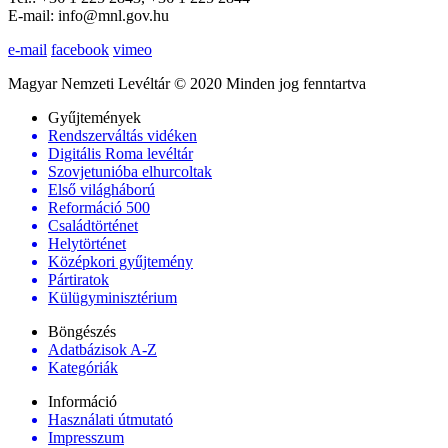
E-mail: info@mnl.gov.hu
e-mail
facebook
vimeo
Magyar Nemzeti Levéltár © 2020 Minden jog fenntartva
Gyűjtemények
Rendszerváltás vidéken
Digitális Roma levéltár
Szovjetunióba elhurcoltak
Első világháború
Reformáció 500
Családtörténet
Helytörténet
Középkori gyűjtemény
Pártiratok
Külügyminisztérium
Böngészés
Adatbázisok A-Z
Kategóriák
Információ
Használati útmutató
Impresszum