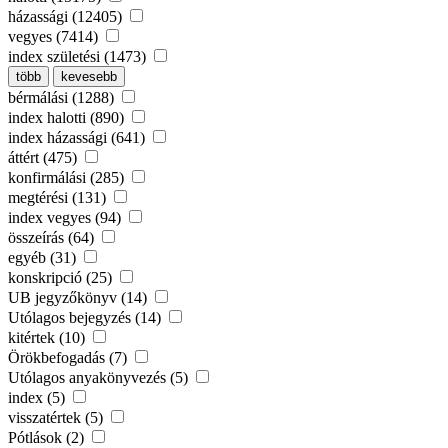
házassági (12405)
vegyes (7414)
index születési (1473)
több
kevesebb
bérmálási (1288)
index halotti (890)
index házassági (641)
áttért (475)
konfirmálási (285)
megtérési (131)
index vegyes (94)
összeírás (64)
egyéb (31)
konskripció (25)
UB jegyzőkönyv (14)
Utólagos bejegyzés (14)
kitértek (10)
Örökbefogadás (7)
Utólagos anyakönyvezés (5)
index (5)
visszatértek (5)
Pótlások (2)