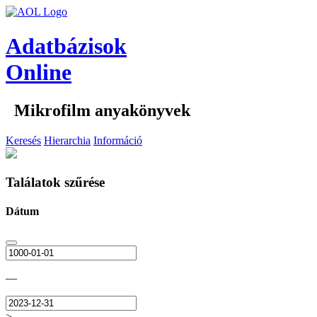
Adatbázisok
Online
Mikrofilm anyakönyvek
Keresés
Hierarchia
Információ
Találatok szűrése
Dátum
—
>