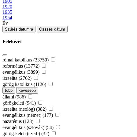
1905
1920
1935
1954
Év
Szűrés dátumra
Összes dátum
Felekezet
római katolikus (33750)
református (13772)
evangélikus (3899)
izraelita (2762)
görög katolikus (1126)
több
kevesebb
állami (986)
görögkeleti (941)
izraelita (neológ) (382)
evangélikus (német) (177)
nazarénus (128)
evangélikus (szlovák) (54)
görög-keleti (szerb) (32)