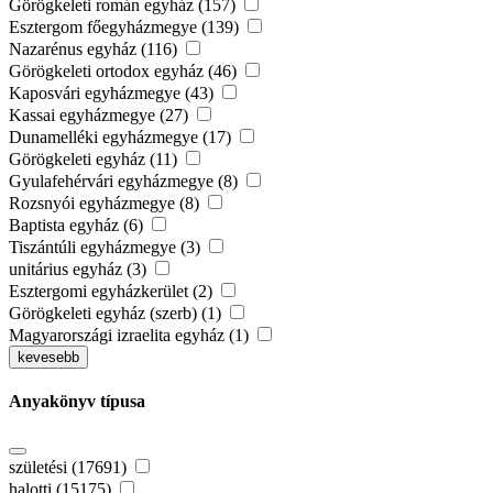
Görögkeleti román egyház (157)
Esztergom főegyházmegye (139)
Nazarénus egyház (116)
Görögkeleti ortodox egyház (46)
Kaposvári egyházmegye (43)
Kassai egyházmegye (27)
Dunamelléki egyházmegye (17)
Görögkeleti egyház (11)
Gyulafehérvári egyházmegye (8)
Rozsnyói egyházmegye (8)
Baptista egyház (6)
Tiszántúli egyházmegye (3)
unitárius egyház (3)
Esztergomi egyházkerület (2)
Görögkeleti egyház (szerb) (1)
Magyarországi izraelita egyház (1)
kevesebb
Anyakönyv típusa
születési (17691)
halotti (15175)