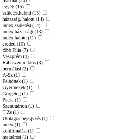
másolat (20)
egyéb (15)
születés,halotti (15)
házasság, halotti (14)
index születési (14)
index házassági (13)
index halotti (11)
eredeti (10)
több Filia (7)
Veszprém (4)
Rábaszentmiklós (3)
bérmálási (2)
A-Sz (1)
Felnőttek (1)
Gyermekek (1)
Görgeteg (1)
Pacsa (1)
Szentmárton (1)
T-Zs (1)
Utólagos bejegyzés (1)
index (1)
konfirmálási (1)
megtérési (1)