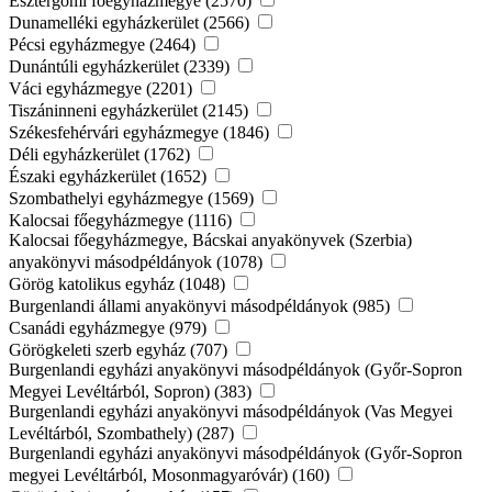
Esztergomi főegyházmegye (2570)
Dunamelléki egyházkerület (2566)
Pécsi egyházmegye (2464)
Dunántúli egyházkerület (2339)
Váci egyházmegye (2201)
Tiszáninneni egyházkerület (2145)
Székesfehérvári egyházmegye (1846)
Déli egyházkerület (1762)
Északi egyházkerület (1652)
Szombathelyi egyházmegye (1569)
Kalocsai főegyházmegye (1116)
Kalocsai főegyházmegye, Bácskai anyakönyvek (Szerbia)
anyakönyvi másodpéldányok (1078)
Görög katolikus egyház (1048)
Burgenlandi állami anyakönyvi másodpéldányok (985)
Csanádi egyházmegye (979)
Görögkeleti szerb egyház (707)
Burgenlandi egyházi anyakönyvi másodpéldányok (Győr-Sopron
Megyei Levéltárból, Sopron) (383)
Burgenlandi egyházi anyakönyvi másodpéldányok (Vas Megyei
Levéltárból, Szombathely) (287)
Burgenlandi egyházi anyakönyvi másodpéldányok (Győr-Sopron
megyei Levéltárból, Mosonmagyaróvár) (160)