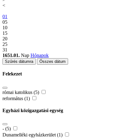
<
01
05
10
15
20
25
31
1651.01.
Nap
Hónapok
Szűrés dátumra
Összes dátum
Felekezet
római katolikus (5)
református (1)
Egyházi közigazgatási egység
- (5)
Dunamelléki egyházkerület (1)