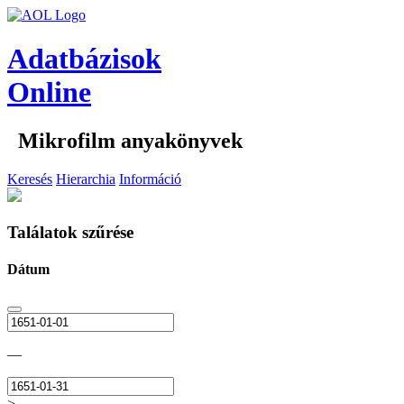
Adatbázisok
Online
Mikrofilm anyakönyvek
Keresés
Hierarchia
Információ
Találatok szűrése
Dátum
—
>