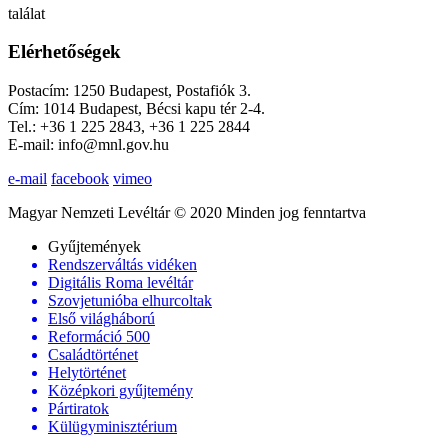
találat
Elérhetőségek
Postacím: 1250 Budapest, Postafiók 3.
Cím: 1014 Budapest, Bécsi kapu tér 2-4.
Tel.: +36 1 225 2843, +36 1 225 2844
E-mail: info@mnl.gov.hu
e-mail
facebook
vimeo
Magyar Nemzeti Levéltár © 2020 Minden jog fenntartva
Gyűjtemények
Rendszerváltás vidéken
Digitális Roma levéltár
Szovjetunióba elhurcoltak
Első világháború
Reformáció 500
Családtörténet
Helytörténet
Középkori gyűjtemény
Pártiratok
Külügyminisztérium