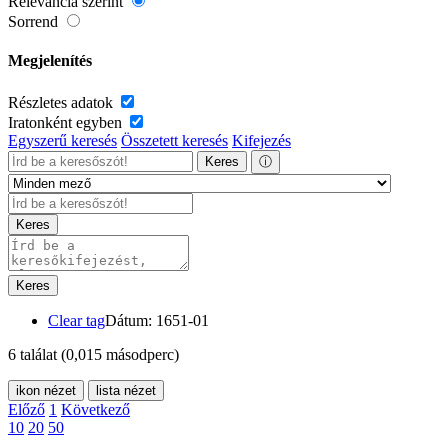
Relevancia szerint
Sorrend
Megjelenítés
Részletes adatok
Iratonként egyben
Egyszerű keresés
Összetett keresés
Kifejezés
Keres
ⓘ
Keres
Keres
Clear tag
Dátum: 1651-01
6 találat
(0,015 másodperc)
ikon nézet
lista nézet
Előző
1
Következő
10
20
50