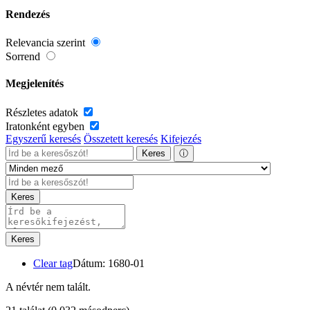
Rendezés
Relevancia szerint
Sorrend
Megjelenítés
Részletes adatok
Iratonként egyben
Egyszerű keresés
Összetett keresés
Kifejezés
Keres
ⓘ
Keres
Keres
Clear tag
Dátum: 1680-01
A névtér nem talált.