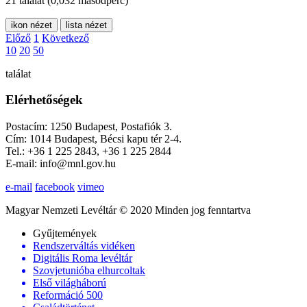
21 találat
(0,032 másodperc)
ikon nézet
lista nézet
Előző
1
Következő
10
20
50
találat
Elérhetőségek
Postacím: 1250 Budapest, Postafiók 3.
Cím: 1014 Budapest, Bécsi kapu tér 2-4.
Tel.: +36 1 225 2843, +36 1 225 2844
E-mail: info@mnl.gov.hu
e-mail
facebook
vimeo
Magyar Nemzeti Levéltár © 2020 Minden jog fenntartva
Gyűjtemények
Rendszerváltás vidéken
Digitális Roma levéltár
Szovjetunióba elhurcoltak
Első világháború
Reformáció 500