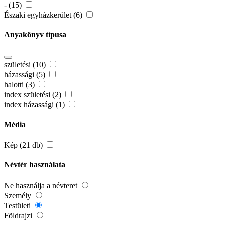
- (15)
Északi egyházkerület (6)
Anyakönyv típusa
születési (10)
házassági (5)
halotti (3)
index születési (2)
index házassági (1)
Média
Kép (21 db)
Névtér használata
Ne használja a névteret
Személy
Testületi
Földrajzi