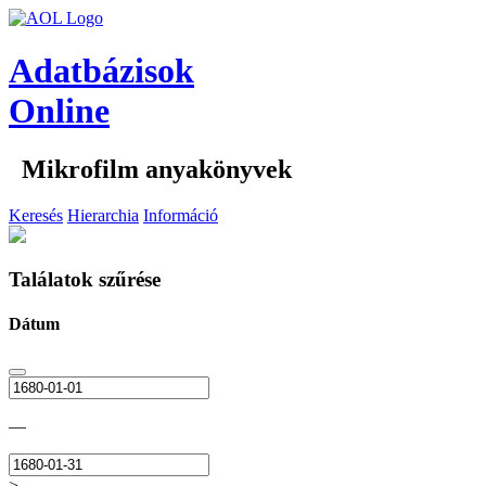
Adatbázisok
Online
Mikrofilm anyakönyvek
Keresés
Hierarchia
Információ
Találatok szűrése
Dátum
—
>