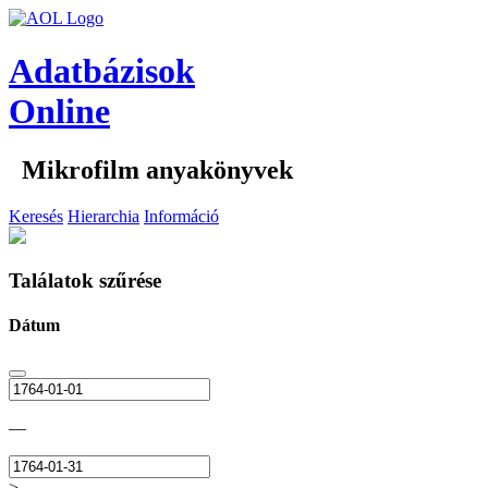
Adatbázisok
Online
Mikrofilm anyakönyvek
Keresés
Hierarchia
Információ
Találatok szűrése
Dátum
—
>