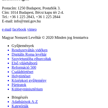
Postacím: 1250 Budapest, Postafiók 3.
Cím: 1014 Budapest, Bécsi kapu tér 2-4.
Tel.: +36 1 225 2843, +36 1 225 2844
E-mail: info@mnl.gov.hu
e-mail
facebook
vimeo
Magyar Nemzeti Levéltár © 2020 Minden jog fenntartva
Gyűjtemények
Rendszerváltás vidéken
Digitális Roma levéltár
Szovjetunióba elhurcoltak
Első világháború
Reformáció 500
Családtörténet
Helytörténet
Középkori gyűjtemény
Pártiratok
Külügyminisztérium
Böngészés
Adatbázisok A-Z
Kategóriák