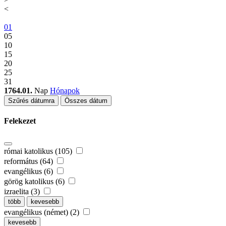
<
01
05
10
15
20
25
31
1764.01.
Nap
Hónapok
Szűrés dátumra
Összes dátum
Felekezet
római katolikus (105)
református (64)
evangélikus (6)
görög katolikus (6)
izraelita (3)
több
kevesebb
evangélikus (német) (2)
kevesebb