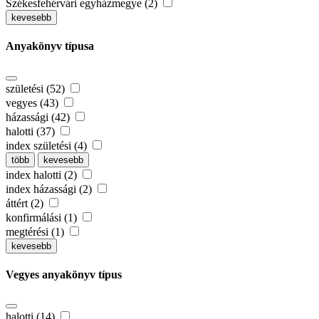
Székesfehérvári egyházmegye (2)
kevesebb
Anyakönyv típusa
születési (52)
vegyes (43)
házassági (42)
halotti (37)
index születési (4)
több
kevesebb
index halotti (2)
index házassági (2)
áttért (2)
konfirmálási (1)
megtérési (1)
kevesebb
Vegyes anyakönyv típus
halotti (14)