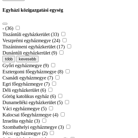
Egyházi közigazgatási egység
- (36)
Tiszántúli egyházkerület (33)
Veszprémi egyházmegye (24)
Tiszáninneni egyházkerület (17)
Dunántúli egyházkerület (9)
több
kevesebb
Győri egyházmegye (9)
Esztergomi főegyházmegye (8)
Csanádi egyházmegye (7)
Egri főegyházmegye (7)
Déli egyházkerület (6)
Görög katolikus egyház (6)
Dunamelléki egyházkerület (5)
Váci egyházmegye (5)
Kalocsai főegyházmegye (4)
Izraelita egyház (3)
Szombathelyi egyházmegye (3)
Pécsi egyházmegye (2)