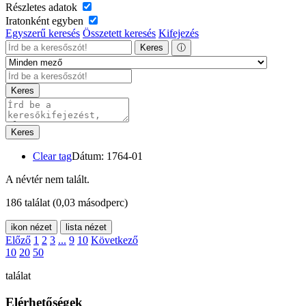
Részletes adatok
Iratonként egyben
Egyszerű keresés
Összetett keresés
Kifejezés
Keres
ⓘ
Keres
Keres
Clear tag
Dátum: 1764-01
A névtér nem talált.
186 találat
(0,03 másodperc)
ikon nézet
lista nézet
Előző
1
2
3
...
9
10
Következő
10
20
50
találat
Elérhetőségek