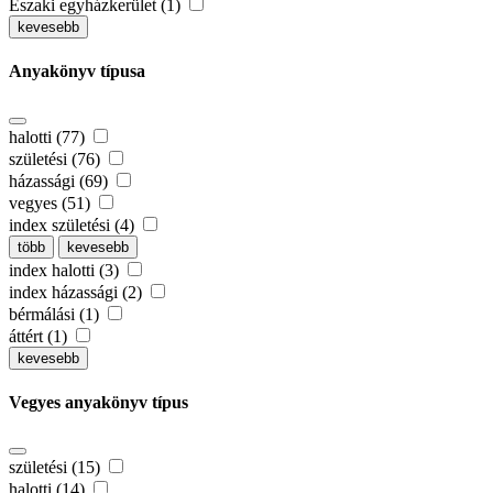
Északi egyházkerület (1)
kevesebb
Anyakönyv típusa
halotti (77)
születési (76)
házassági (69)
vegyes (51)
index születési (4)
több
kevesebb
index halotti (3)
index házassági (2)
bérmálási (1)
áttért (1)
kevesebb
Vegyes anyakönyv típus
születési (15)
halotti (14)