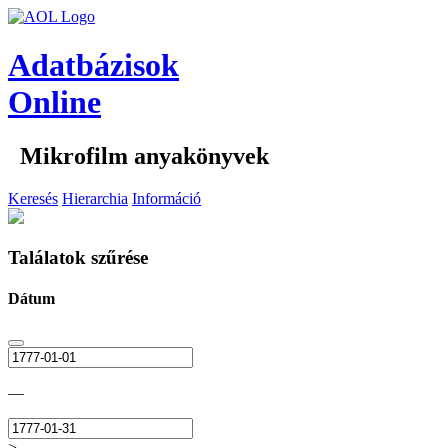
Adatbázisok
Online
Mikrofilm anyakönyvek
Keresés
Hierarchia
Információ
Találatok szűrése
Dátum
—
>