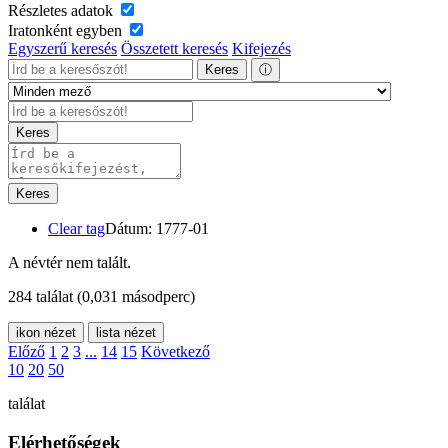
Részletes adatok
Iratonként egyben
Egyszerű keresés
Összetett keresés
Kifejezés
Keres
ⓘ
Keres
Keres
Clear tag
Dátum: 1777-01
A névtér nem talált.
284 találat
(0,031 másodperc)
ikon nézet
lista nézet
Előző
1
2
3
...
14
15
Következő
10
20
50
találat
Elérhetőségek