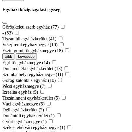
Egyházi közigazgatási egység
Görögkeleti szerb egyház (77)
- (53)
Tiszántúli egyházkerület (41)
Veszprémi egyházmegye (19)
Esztergomi főegyházmegye (18)
több
kevesebb
Egri főegyházmegye (14)
Dunamelléki egyházkerület (13)
Szombathelyi egyházmegye (11)
Görög katolikus egyház (10)
Pécsi egyházmegye (7)
Izraelita egyház (5)
Tiszáninneni egyházkerület (5)
Váci egyházmegye (5)
Déli egyházkerület (2)
Dunántúli egyházkerület (1)
Győri egyházmegye (1)
Székesfehérvári egyházmegye (1)