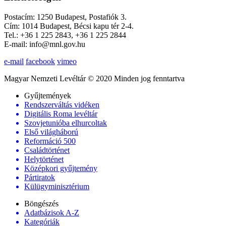
Postacím: 1250 Budapest, Postafiók 3.
Cím: 1014 Budapest, Bécsi kapu tér 2-4.
Tel.: +36 1 225 2843, +36 1 225 2844
E-mail: info@mnl.gov.hu
e-mail
facebook
vimeo
Magyar Nemzeti Levéltár © 2020 Minden jog fenntartva
Gyűjtemények
Rendszerváltás vidéken
Digitális Roma levéltár
Szovjetunióba elhurcoltak
Első világháború
Reformáció 500
Családtörténet
Helytörténet
Középkori gyűjtemény
Pártiratok
Külügyminisztérium
Böngészés
Adatbázisok A-Z
Kategóriák