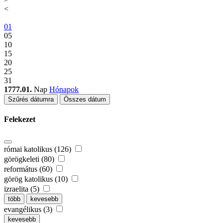
<
01
05
10
15
20
25
31
1777.01.
Nap
Hónapok
Szűrés dátumra
Összes dátum
Felekezet
római katolikus (126)
görögkeleti (80)
református (60)
görög katolikus (10)
izraelita (5)
több
kevesebb
evangélikus (3)
kevesebb