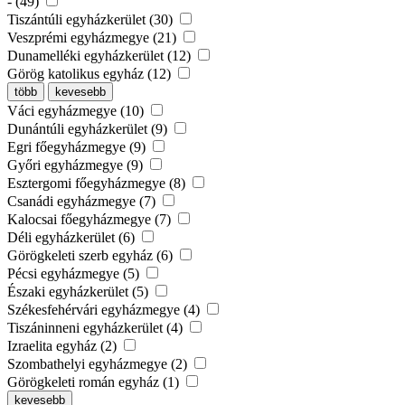
- (49)
Tiszántúli egyházkerület (30)
Veszprémi egyházmegye (21)
Dunamelléki egyházkerület (12)
Görög katolikus egyház (12)
több
kevesebb
Váci egyházmegye (10)
Dunántúli egyházkerület (9)
Egri főegyházmegye (9)
Győri egyházmegye (9)
Esztergomi főegyházmegye (8)
Csanádi egyházmegye (7)
Kalocsai főegyházmegye (7)
Déli egyházkerület (6)
Görögkeleti szerb egyház (6)
Pécsi egyházmegye (5)
Északi egyházkerület (5)
Székesfehérvári egyházmegye (4)
Tiszáninneni egyházkerület (4)
Izraelita egyház (2)
Szombathelyi egyházmegye (2)
Görögkeleti román egyház (1)
kevesebb