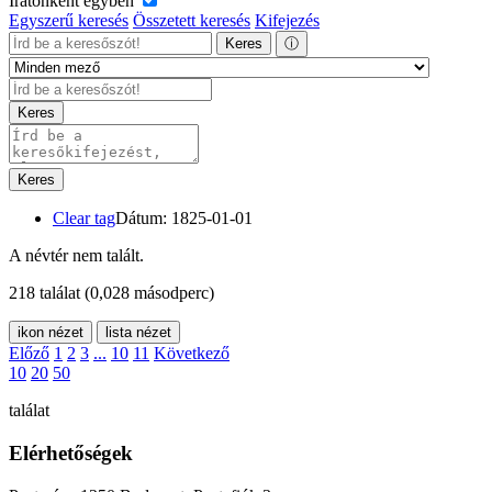
Iratonként egyben
Egyszerű keresés
Összetett keresés
Kifejezés
Keres
ⓘ
Keres
Keres
Clear tag
Dátum: 1825-01-01
A névtér nem talált.
218 találat
(0,028 másodperc)
ikon nézet
lista nézet
Előző
1
2
3
...
10
11
Következő
10
20
50
találat
Elérhetőségek