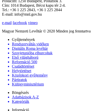
Postacím: 1250 Budapest, Postafiók 3.
Cím: 1014 Budapest, Bécsi kapu tér 2-4.
Tel.: +36 1 225 2843, +36 1 225 2844
E-mail: info@mnl.gov.hu
e-mail
facebook
vimeo
Magyar Nemzeti Levéltár © 2020 Minden jog fenntartva
Gyűjtemények
Rendszerváltás vidéken
Digitális Roma levéltár
Szovjetunióba elhurcoltak
Első világháború
Reformáció 500
Családtörténet
Helytörténet
Középkori gyűjtemény
Pártiratok
Külügyminisztérium
Böngészés
Adatbázisok A-Z
Kategóriák
Információ