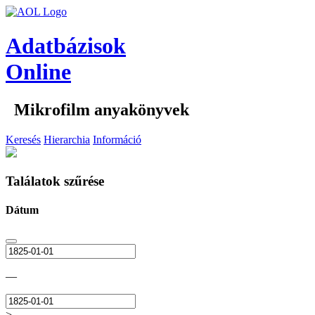
Adatbázisok
Online
Mikrofilm anyakönyvek
Keresés
Hierarchia
Információ
Találatok szűrése
Dátum
—
>