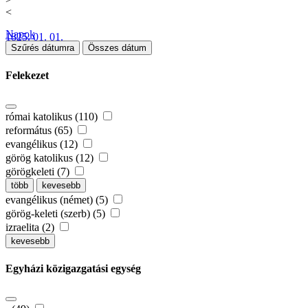
<
Napok
1825. 01. 01.
Szűrés dátumra
Összes dátum
Felekezet
római katolikus (110)
református (65)
evangélikus (12)
görög katolikus (12)
görögkeleti (7)
több
kevesebb
evangélikus (német) (5)
görög-keleti (szerb) (5)
izraelita (2)
kevesebb
Egyházi közigazgatási egység