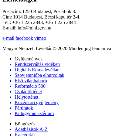
Postacím: 1250 Budapest, Postafiók 3.
Cím: 1014 Budapest, Bécsi kapu tér 2-4.
Tel.: +36 1 225 2843, +36 1 225 2844
E-mail: info@mnl.gov.hu
e-mail
facebook
vimeo
Magyar Nemzeti Levéltár © 2020 Minden jog fenntartva
Gyűjtemények
Rendszerváltás vidéken
Digitális Roma levéltár
Szovjetunióba elhurcoltak
Első világháború
Reformáció 500
Családtörténet
Helytörténet
Középkori gyűjtemény
Pártiratok
Külügyminisztérium
Böngészés
Adatbázisok A-Z
Kategóriák