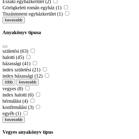
Északi egyházkerület (2)
Görögkeleti román egyház (1)
Tiszáninneni egyházkerület (1)
kevesebb
Anyakönyv típusa
születési (63)
halotti (45)
házassági (41)
index születési (21)
index házassági (12)
több
kevesebb
vegyes (8)
index halotti (6)
bérmálási (4)
konfirmálási (3)
egyéb (1)
kevesebb
Vegyes anyakönyv típus