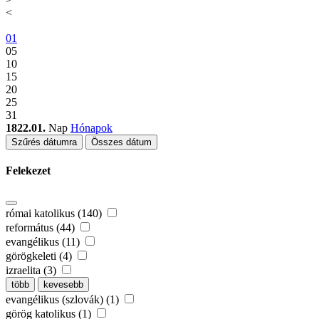
<
01
05
10
15
20
25
31
1822.01.
Nap
Hónapok
Szűrés dátumra
Összes dátum
Felekezet
római katolikus (140)
református (44)
evangélikus (11)
görögkeleti (4)
izraelita (3)
több
kevesebb
evangélikus (szlovák) (1)
görög katolikus (1)