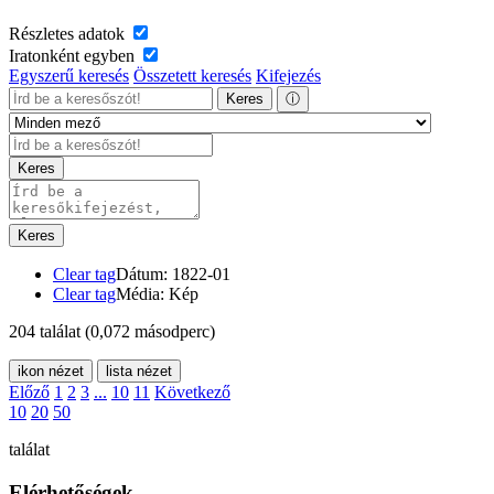
Részletes adatok
Iratonként egyben
Egyszerű keresés
Összetett keresés
Kifejezés
Keres
ⓘ
Keres
Keres
Clear tag
Dátum: 1822-01
Clear tag
Média: Kép
204 találat
(0,072 másodperc)
ikon nézet
lista nézet
Előző
1
2
3
...
10
11
Következő
10
20
50
találat
Elérhetőségek