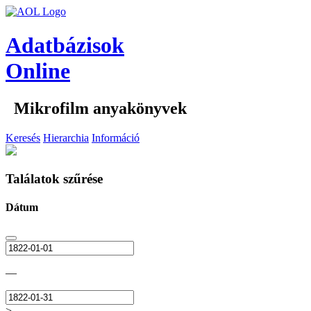
Adatbázisok
Online
Mikrofilm anyakönyvek
Keresés
Hierarchia
Információ
Találatok szűrése
Dátum
—
>