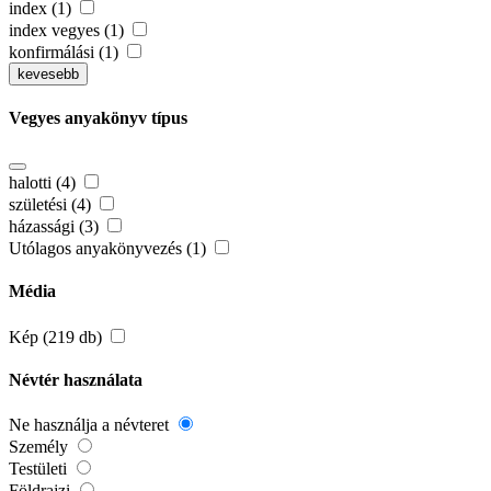
index (1)
index vegyes (1)
konfirmálási (1)
kevesebb
Vegyes anyakönyv típus
halotti (4)
születési (4)
házassági (3)
Utólagos anyakönyvezés (1)
Média
Kép (219 db)
Névtér használata
Ne használja a névteret
Személy
Testületi
Földrajzi