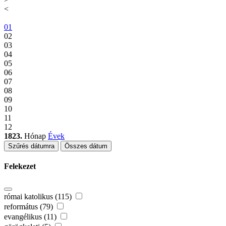
<
01
02
03
04
05
06
07
08
09
10
11
12
1823.
Hónap
Évek
Szűrés dátumra
Összes dátum
Felekezet
római katolikus (115)
református (79)
evangélikus (11)