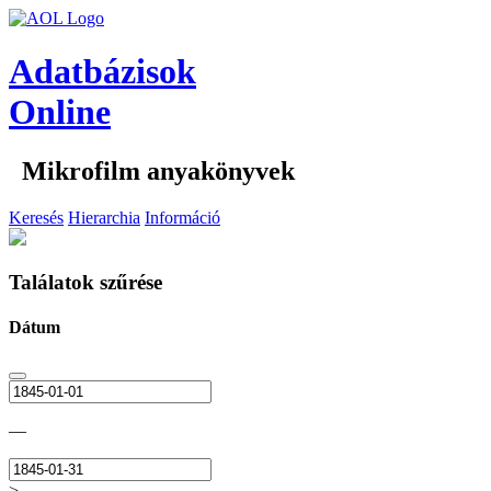
Adatbázisok
Online
Mikrofilm anyakönyvek
Keresés
Hierarchia
Információ
Találatok szűrése
Dátum
—
>