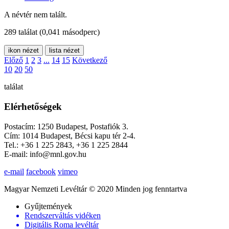
A névtér nem talált.
289 találat
(0,041 másodperc)
ikon nézet
lista nézet
Előző
1
2
3
...
14
15
Következő
10
20
50
találat
Elérhetőségek
Postacím: 1250 Budapest, Postafiók 3.
Cím: 1014 Budapest, Bécsi kapu tér 2-4.
Tel.: +36 1 225 2843, +36 1 225 2844
E-mail: info@mnl.gov.hu
e-mail
facebook
vimeo
Magyar Nemzeti Levéltár © 2020 Minden jog fenntartva
Gyűjtemények
Rendszerváltás vidéken
Digitális Roma levéltár