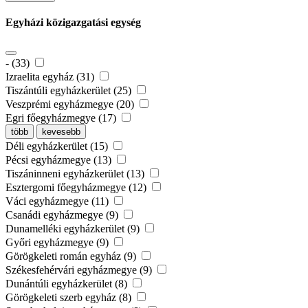
Egyházi közigazgatási egység
- (33)
Izraelita egyház (31)
Tiszántúli egyházkerület (25)
Veszprémi egyházmegye (20)
Egri főegyházmegye (17)
több
kevesebb
Déli egyházkerület (15)
Pécsi egyházmegye (13)
Tiszáninneni egyházkerület (13)
Esztergomi főegyházmegye (12)
Váci egyházmegye (11)
Csanádi egyházmegye (9)
Dunamelléki egyházkerület (9)
Győri egyházmegye (9)
Görögkeleti román egyház (9)
Székesfehérvári egyházmegye (9)
Dunántúli egyházkerület (8)
Görögkeleti szerb egyház (8)