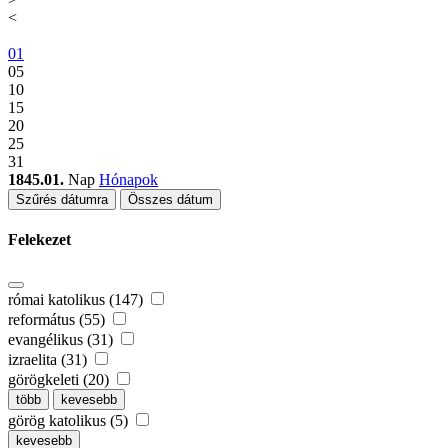
<
01
05
10
15
20
25
31
1845.01.
Nap
Hónapok
Szűrés dátumra
Összes dátum
Felekezet
római katolikus (147)
református (55)
evangélikus (31)
izraelita (31)
görögkeleti (20)
több
kevesebb
görög katolikus (5)
kevesebb