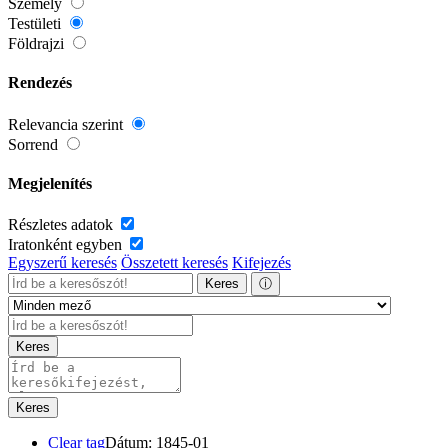
Személy
Testületi
Földrajzi
Rendezés
Relevancia szerint
Sorrend
Megjelenítés
Részletes adatok
Iratonként egyben
Egyszerű keresés
Összetett keresés
Kifejezés
Keres
ⓘ
Keres
Keres
Clear tag
Dátum: 1845-01