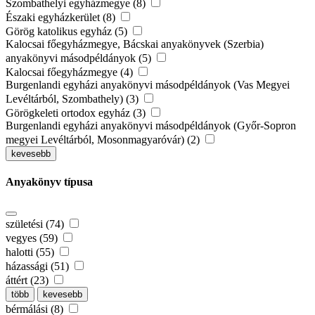
Szombathelyi egyházmegye (8)
Északi egyházkerület (8)
Görög katolikus egyház (5)
Kalocsai főegyházmegye, Bácskai anyakönyvek (Szerbia)
anyakönyvi másodpéldányok (5)
Kalocsai főegyházmegye (4)
Burgenlandi egyházi anyakönyvi másodpéldányok (Vas Megyei
Levéltárból, Szombathely) (3)
Görögkeleti ortodox egyház (3)
Burgenlandi egyházi anyakönyvi másodpéldányok (Győr-Sopron
megyei Levéltárból, Mosonmagyaróvár) (2)
kevesebb
Anyakönyv típusa
születési (74)
vegyes (59)
halotti (55)
házassági (51)
áttért (23)
több
kevesebb
bérmálási (8)