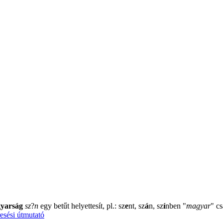
yarság
sz
?
n
egy betűt helyettesít, pl.: sz
e
nt, sz
á
n, sz
í
nben
"
magyar
"
cs
esési útmutató