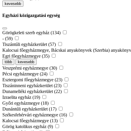
kevesebb
Egyházi közigazgatási egység
Görögkeleti szerb egyház (134)
- (59)
Tiszántúli egyházkerület (57)
Kalocsai főegyházmegye, Bácskai anyakönyvek (Szerbia) anyaköny
Egri főegyházmegye (35)
több
kevesebb
Veszprémi egyházmegye (30)
Pécsi egyházmegye (24)
Esztergomi főegyházmegye (23)
Tiszáninneni egyházkerület (23)
Dunamelléki egyházkerület (22)
Izraelita egyház (19)
Győri egyházmegye (18)
Dunántúli egyházkerület (17)
Székesfehérvári egyházmegye (16)
Kalocsai főegyházmegye (13)
Görög katolikus egyház (9)