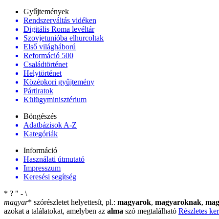
Gyűjtemények
Rendszerváltás vidéken
Digitális Roma levéltár
Szovjetunióba elhurcoltak
Első világháború
Reformáció 500
Családtörténet
Helytörténet
Középkori gyűjtemény
Pártiratok
Külügyminisztérium
Böngészés
Adatbázisok A-Z
Kategóriák
Információ
Használati útmutató
Impresszum
Keresési segítség
*
?
"
-
\
magyar
*
szórészletet helyettesít, pl.:
magyarok
,
magyaroknak
,
mag
azokat a találatokat, amelyben az
alma
szó megtalálható
Részletes ker