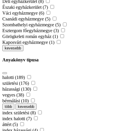
Déli egyházkerület (8)
Északi egyházkerület (7)
Váci egyházmegye (6)
Csanádi egyházmegye (5)
Szombathelyi egyházmegye (5)
Esztergom főegyházmegye (3)
Görögkeleti román egyház (1)
Kaposvári egyházmegye (1)
kevesebb
Anyakönyv típusa
halotti (189)
születési (176)
házassági (130)
vegyes (38)
bérmálási (10)
több
kevesebb
index születési (8)
index halotti (7)
áttért (5)
index házassági (4)