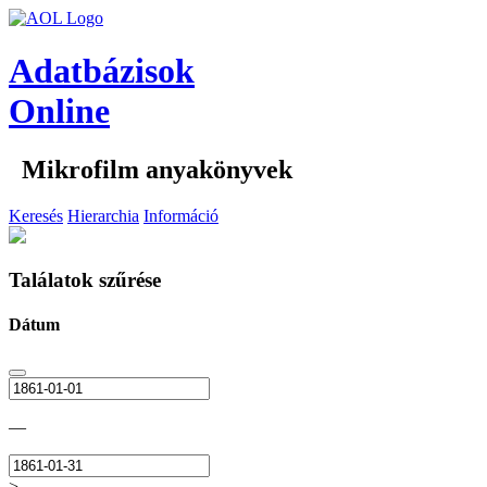
Adatbázisok
Online
Mikrofilm anyakönyvek
Keresés
Hierarchia
Információ
Találatok szűrése
Dátum
—
>