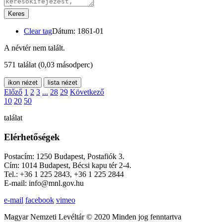
Keres
Clear tag
Dátum: 1861-01
A névtér nem talált.
571 találat
(0,03 másodperc)
ikon nézet
lista nézet
Előző
1
2
3
...
28
29
Következő
10
20
50
találat
Elérhetőségek
Postacím: 1250 Budapest, Postafiók 3.
Cím: 1014 Budapest, Bécsi kapu tér 2-4.
Tel.: +36 1 225 2843, +36 1 225 2844
E-mail: info@mnl.gov.hu
e-mail
facebook
vimeo
Magyar Nemzeti Levéltár © 2020 Minden jog fenntartva