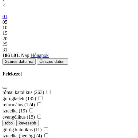
<
01
05
10
15
20
25
31
1861.01.
Nap
Hónapok
Szűrés dátumra
Összes dátum
Felekezet
római katolikus (263)
görögkeleti (135)
református (124)
izraelita (19)
evangélikus (15)
több
kevesebb
görög katolikus (11)
izraelita (neológ) (4)