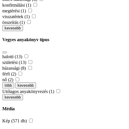
konfirmálási (1)
megtérési (1)
visszatértek (1)
összeírás (1)
kevesebb
Vegyes anyakönyv típus
halotti (13)
születési (13)
házassági (8)
férfi (2)
nő (2)
több
kevesebb
Utólagos anyakönyvezés (1)
kevesebb
Média
Kép (571 db)