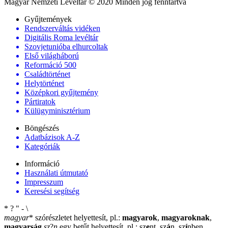
Magyar Nemzeti Levéltár © 2020 Minden jog fenntartva
Gyűjtemények
Rendszerváltás vidéken
Digitális Roma levéltár
Szovjetunióba elhurcoltak
Első világháború
Reformáció 500
Családtörténet
Helytörténet
Középkori gyűjtemény
Pártiratok
Külügyminisztérium
Böngészés
Adatbázisok A-Z
Kategóriák
Információ
Használati útmutató
Impresszum
Keresési segítség
*
?
"
-
\
magyar
*
szórészletet helyettesít, pl.:
magyarok
,
magyaroknak
,
magyarság
sz
?
n
egy betűt helyettesít, pl.: sz
e
nt, sz
á
n, sz
í
nben