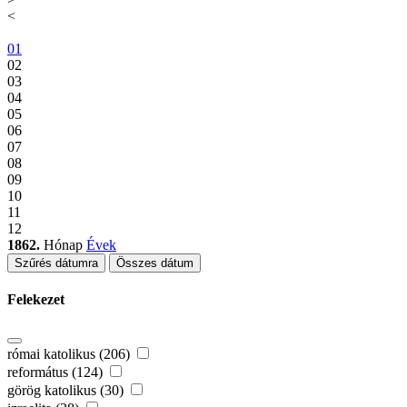
<
01
02
03
04
05
06
07
08
09
10
11
12
1862.
Hónap
Évek
Szűrés dátumra
Összes dátum
Felekezet
római katolikus (206)
református (124)
görög katolikus (30)