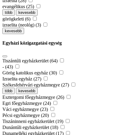
izraelita (28)
evangélikus (25)
több
kevesebb
görögkeleti (6)
izraelita (neológ) (3)
kevesebb
Egyházi közigazgatási egység
Tiszántúli egyházkerület (64)
- (43)
Görög katolikus egyház (30)
Izraelita egyház (27)
Székesfehérvári egyházmegye (27)
több
kevesebb
Esztergomi főegyházmegye (26)
Egri főegyházmegye (24)
Váci egyházmegye (23)
Pécsi egyházmegye (20)
Tiszáninneni egyházkerület (19)
Dunántúli egyházkerület (18)
Dunamelléki egyházkerület (17)