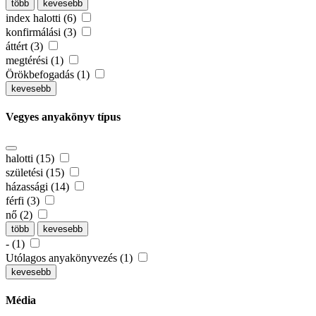
több
kevesebb
index halotti (6)
konfirmálási (3)
áttért (3)
megtérési (1)
Örökbefogadás (1)
kevesebb
Vegyes anyakönyv típus
halotti (15)
születési (15)
házassági (14)
férfi (3)
nő (2)
több
kevesebb
- (1)
Utólagos anyakönyvezés (1)
kevesebb
Média