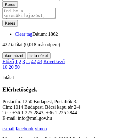
Keres
Keres
Clear tag
Dátum: 1862
422 találat
(0,018 másodperc)
ikon nézet
lista nézet
Előző
1
2
3
...
42
43
Következő
10
20
50
találat
Elérhetőségek
Postacím: 1250 Budapest, Postafiók 3.
Cím: 1014 Budapest, Bécsi kapu tér 2-4.
Tel.: +36 1 225 2843, +36 1 225 2844
E-mail: info@mnl.gov.hu
e-mail
facebook
vimeo