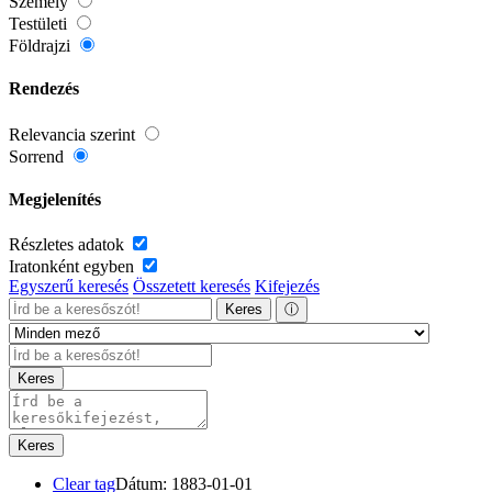
Személy
Testületi
Földrajzi
Rendezés
Relevancia szerint
Sorrend
Megjelenítés
Részletes adatok
Iratonként egyben
Egyszerű keresés
Összetett keresés
Kifejezés
Keres
ⓘ
Keres
Keres
Clear tag
Dátum: 1883-01-01