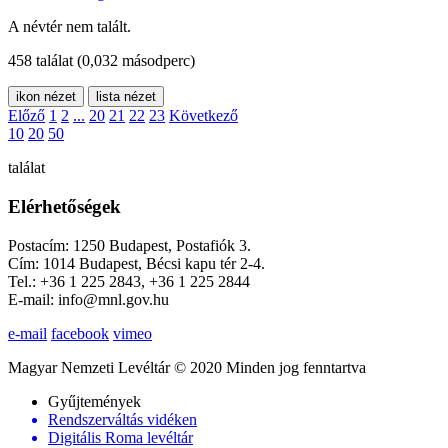
A névtér nem talált.
458 találat
(0,032 másodperc)
ikon nézet
lista nézet
Előző
1
2
...
20
21
22
23
Következő
10
20
50
találat
Elérhetőségek
Postacím: 1250 Budapest, Postafiók 3.
Cím: 1014 Budapest, Bécsi kapu tér 2-4.
Tel.: +36 1 225 2843, +36 1 225 2844
E-mail: info@mnl.gov.hu
e-mail
facebook
vimeo
Magyar Nemzeti Levéltár © 2020 Minden jog fenntartva
Gyűjtemények
Rendszerváltás vidéken
Digitális Roma levéltár