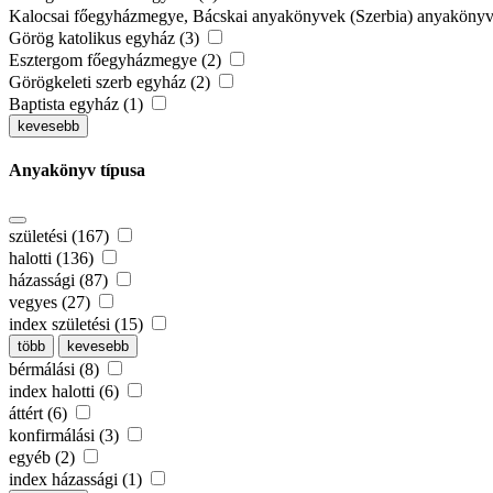
Kalocsai főegyházmegye, Bácskai anyakönyvek (Szerbia) anyaköny
Görög katolikus egyház (3)
Esztergom főegyházmegye (2)
Görögkeleti szerb egyház (2)
Baptista egyház (1)
kevesebb
Anyakönyv típusa
születési (167)
halotti (136)
házassági (87)
vegyes (27)
index születési (15)
több
kevesebb
bérmálási (8)
index halotti (6)
áttért (6)
konfirmálási (3)
egyéb (2)
index házassági (1)