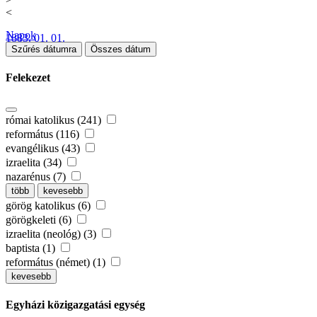
<
Napok
1883. 01. 01.
Szűrés dátumra
Összes dátum
Felekezet
római katolikus (241)
református (116)
evangélikus (43)
izraelita (34)
nazarénus (7)
több
kevesebb
görög katolikus (6)
görögkeleti (6)
izraelita (neológ) (3)
baptista (1)
református (német) (1)
kevesebb
Egyházi közigazgatási egység