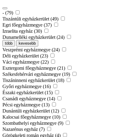
- (79)
Tiszántúli egyházkerület (49)
Egri főegyházmegye (37)
Izraelita egyház (30)
Dunamelléki egyházkerület (24)
több
kevesebb
Veszprémi egyházmegye (24)
Déli egyházkerület (23)
Váci egyházmegye (22)
Esztergomi főegyházmegye (21)
Székesfehérvári egyházmegye (19)
Tiszáninneni egyházkerület (18)
Győri egyházmegye (16)
Északi egyházkerület (15)
Csanádi egyházmegye (14)
Pécsi egyházmegye (13)
Dunántúli egyházkerület (12)
Kalocsai főegyházmegye (10)
Szombathelyi egyházmegye (9)
Nazarénus egyház (7)
Görögkeleti román egyház (4)