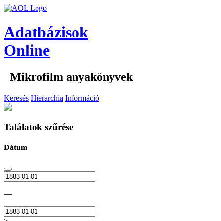
Adatbázisok
Online
Mikrofilm anyakönyvek
Keresés
Hierarchia
Információ
Találatok szűrése
Dátum
—
>