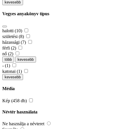
kevesebb
Vegyes anyakönyv típus
halotti (10)
születési (8)
házassági (7)
férfi (2)
nő (2)
több
kevesebb
- (1)
katonai (1)
kevesebb
Média
Kép (458 db)
Névtér használata
Ne használja a névteret