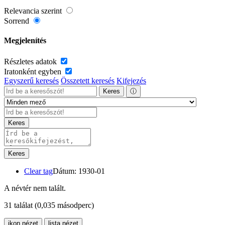
Relevancia szerint
Sorrend
Megjelenítés
Részletes adatok
Iratonként egyben
Egyszerű keresés
Összetett keresés
Kifejezés
Keres
ⓘ
Keres
Keres
Clear tag
Dátum: 1930-01
A névtér nem talált.
31 találat
(0,035 másodperc)
ikon nézet
lista nézet