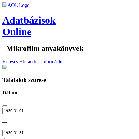
Adatbázisok
Online
Mikrofilm anyakönyvek
Keresés
Hierarchia
Információ
Találatok szűrése
Dátum
—
>