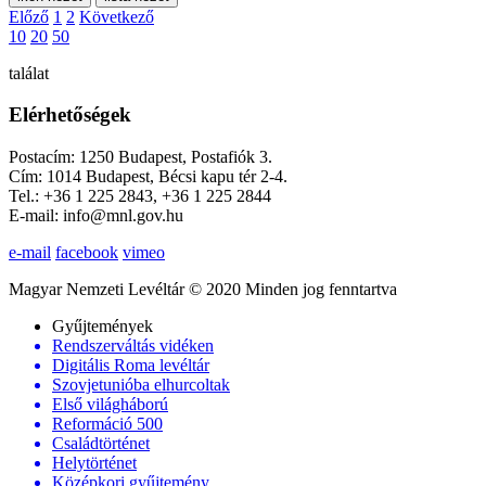
Előző
1
2
Következő
10
20
50
találat
Elérhetőségek
Postacím: 1250 Budapest, Postafiók 3.
Cím: 1014 Budapest, Bécsi kapu tér 2-4.
Tel.: +36 1 225 2843, +36 1 225 2844
E-mail: info@mnl.gov.hu
e-mail
facebook
vimeo
Magyar Nemzeti Levéltár © 2020 Minden jog fenntartva
Gyűjtemények
Rendszerváltás vidéken
Digitális Roma levéltár
Szovjetunióba elhurcoltak
Első világháború
Reformáció 500
Családtörténet
Helytörténet
Középkori gyűjtemény