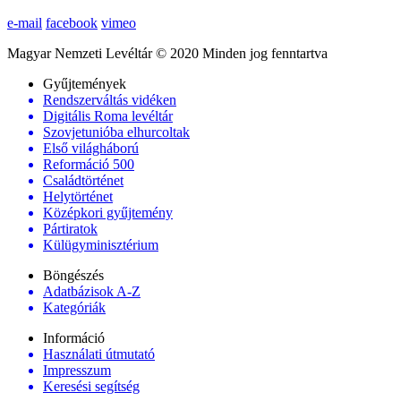
e-mail
facebook
vimeo
Magyar Nemzeti Levéltár © 2020 Minden jog fenntartva
Gyűjtemények
Rendszerváltás vidéken
Digitális Roma levéltár
Szovjetunióba elhurcoltak
Első világháború
Reformáció 500
Családtörténet
Helytörténet
Középkori gyűjtemény
Pártiratok
Külügyminisztérium
Böngészés
Adatbázisok A-Z
Kategóriák
Információ
Használati útmutató
Impresszum
Keresési segítség