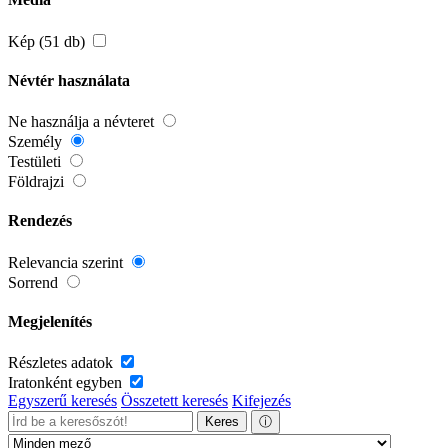
Kép (51 db)
Névtér használata
Ne használja a névteret
Személy
Testületi
Földrajzi
Rendezés
Relevancia szerint
Sorrend
Megjelenítés
Részletes adatok
Iratonként egyben
Egyszerű keresés
Összetett keresés
Kifejezés
Keres
ⓘ