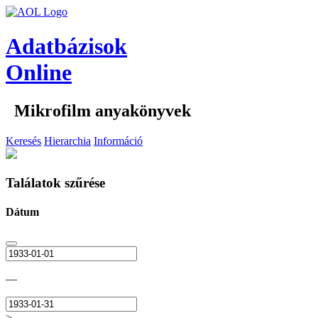
Adatbázisok
Online
Mikrofilm anyakönyvek
Keresés
Hierarchia
Információ
Találatok szűrése
Dátum
—
>