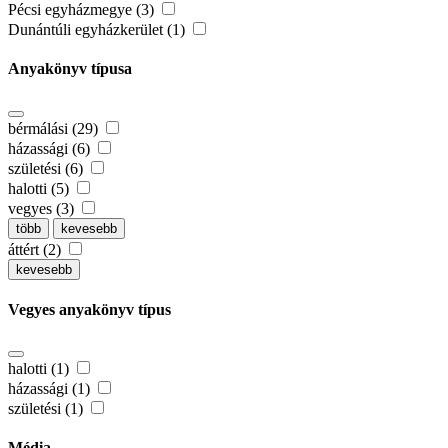
Pécsi egyházmegye (3)
Dunántúli egyházkerület (1)
Anyakönyv típusa
bérmálási (29)
házassági (6)
születési (6)
halotti (5)
vegyes (3)
több
kevesebb
áttért (2)
kevesebb
Vegyes anyakönyv típus
halotti (1)
házassági (1)
születési (1)
Média