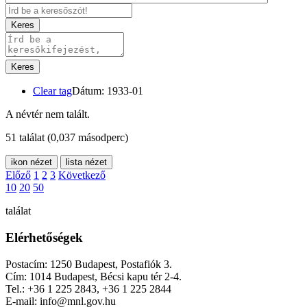
Keres
Keres
Clear tag
Dátum: 1933-01
A névtér nem talált.
51 találat
(0,037 másodperc)
ikon nézet
lista nézet
Előző
1
2
3
Következő
10
20
50
találat
Elérhetőségek
Postacím: 1250 Budapest, Postafiók 3.
Cím: 1014 Budapest, Bécsi kapu tér 2-4.
Tel.: +36 1 225 2843, +36 1 225 2844
E-mail: info@mnl.gov.hu