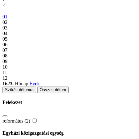
<
01
02
03
04
05
06
07
08
09
10
11
12
1623.
Hónap
Évek
Szűrés dátumra
Összes dátum
Felekezet
református (2)
Egyházi közigazgatási egység