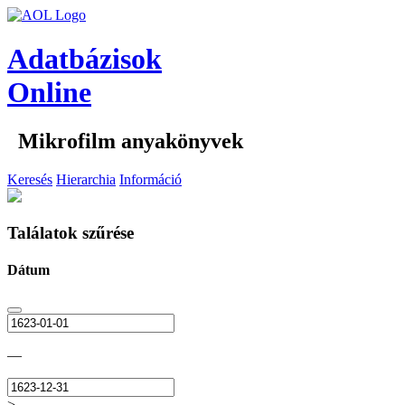
Adatbázisok
Online
Mikrofilm anyakönyvek
Keresés
Hierarchia
Információ
Találatok szűrése
Dátum
—
>