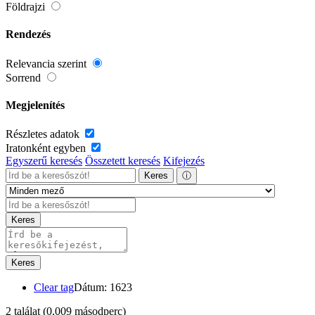
Földrajzi
Rendezés
Relevancia szerint
Sorrend
Megjelenítés
Részletes adatok
Iratonként egyben
Egyszerű keresés
Összetett keresés
Kifejezés
Keres
ⓘ
Keres
Keres
Clear tag
Dátum: 1623
2 találat
(0,009 másodperc)