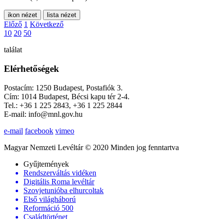
ikon nézet
lista nézet
Előző
1
Következő
10
20
50
találat
Elérhetőségek
Postacím: 1250 Budapest, Postafiók 3.
Cím: 1014 Budapest, Bécsi kapu tér 2-4.
Tel.: +36 1 225 2843, +36 1 225 2844
E-mail: info@mnl.gov.hu
e-mail
facebook
vimeo
Magyar Nemzeti Levéltár © 2020 Minden jog fenntartva
Gyűjtemények
Rendszerváltás vidéken
Digitális Roma levéltár
Szovjetunióba elhurcoltak
Első világháború
Reformáció 500
Családtörténet