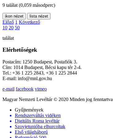
9 találat
(0,059 másodperc)
ikon nézet
lista nézet
Előző
1
Következő
10
20
50
találat
Elérhetőségek
Postacím: 1250 Budapest, Postafiók 3.
Cím: 1014 Budapest, Bécsi kapu tér 2-4.
Tel.: +36 1 225 2843, +36 1 225 2844
E-mail: info@mnl.gov.hu
e-mail
facebook
vimeo
Magyar Nemzeti Levéltár © 2020 Minden jog fenntartva
Gyűjtemények
Rendszerváltás vidéken
Digitális Roma levéltár
Szovjetunióba elhurcoltak
Első világháború
Reformáció 500