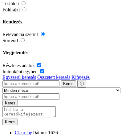
Testületi
Földrajzi
Rendezés
Relevancia szerint
Sorrend
Megjelenítés
Részletes adatok
Iratonként egyben
Egyszerű keresés
Összetett keresés
Kifejezés
Keres
ⓘ
Keres
Keres
Clear tag
Dátum: 1626