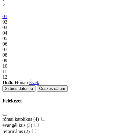
<
01
02
03
04
05
06
07
08
09
10
11
12
1626.
Hónap
Évek
Szűrés dátumra
Összes dátum
Felekezet
római katolikus (4)
evangélikus (3)
református (2)