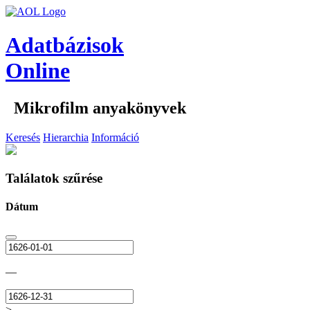
Adatbázisok
Online
Mikrofilm anyakönyvek
Keresés
Hierarchia
Információ
Találatok szűrése
Dátum
—
>