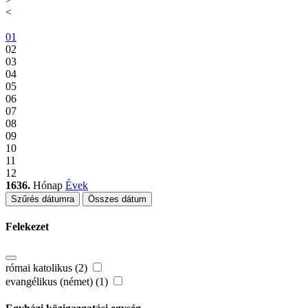
<
01
02
03
04
05
06
07
08
09
10
11
12
1636.
Hónap
Évek
Szűrés dátumra
Összes dátum
Felekezet
római katolikus (2)
evangélikus (német) (1)