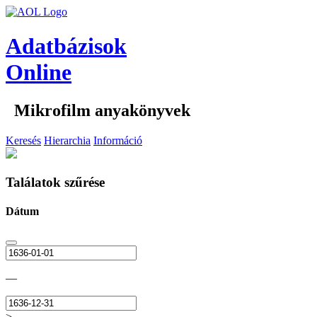
Adatbázisok
Online
Mikrofilm anyakönyvek
Keresés
Hierarchia
Információ
Találatok szűrése
Dátum
—
>