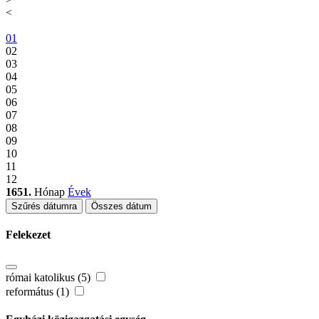
<
01
02
03
04
05
06
07
08
09
10
11
12
1651.
Hónap
Évek
Szűrés dátumra
Összes dátum
Felekezet
római katolikus (5)
református (1)