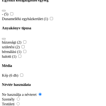
Egyházi közigazgatási egység
- (5)
Dunamelléki egyházkerület (1)
Anyakönyv típusa
házassági (2)
születési (2)
bérmálási (1)
halotti (1)
Média
Kép (6 db)
Névtér használata
Ne használja a névteret
Személy
Testületi