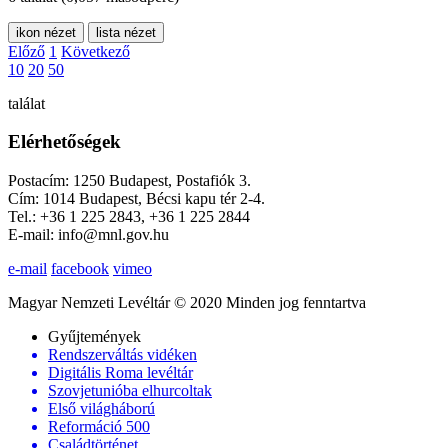
ikon nézet
lista nézet
Előző
1
Következő
10
20
50
találat
Elérhetőségek
Postacím: 1250 Budapest, Postafiók 3.
Cím: 1014 Budapest, Bécsi kapu tér 2-4.
Tel.: +36 1 225 2843, +36 1 225 2844
E-mail: info@mnl.gov.hu
e-mail
facebook
vimeo
Magyar Nemzeti Levéltár © 2020 Minden jog fenntartva
Gyűjtemények
Rendszerváltás vidéken
Digitális Roma levéltár
Szovjetunióba elhurcoltak
Első világháború
Reformáció 500
Családtörténet