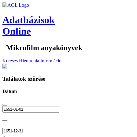
Adatbázisok
Online
Mikrofilm anyakönyvek
Keresés
Hierarchia
Információ
Találatok szűrése
Dátum
—
>