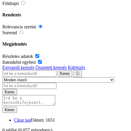
Földrajzi
Rendezés
Relevancia szerint
Sorrend
Megjelenítés
Részletes adatok
Iratonként egyben
Egyszerű keresés
Összetett keresés
Kifejezés
Keres
ⓘ
Keres
Keres
Clear tag
Dátum: 1651
6 találat
(0,057 másodperc)