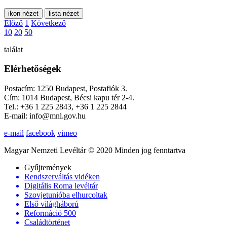
ikon nézet
lista nézet
Előző
1
Következő
10
20
50
találat
Elérhetőségek
Postacím: 1250 Budapest, Postafiók 3.
Cím: 1014 Budapest, Bécsi kapu tér 2-4.
Tel.: +36 1 225 2843, +36 1 225 2844
E-mail: info@mnl.gov.hu
e-mail
facebook
vimeo
Magyar Nemzeti Levéltár © 2020 Minden jog fenntartva
Gyűjtemények
Rendszerváltás vidéken
Digitális Roma levéltár
Szovjetunióba elhurcoltak
Első világháború
Reformáció 500
Családtörténet