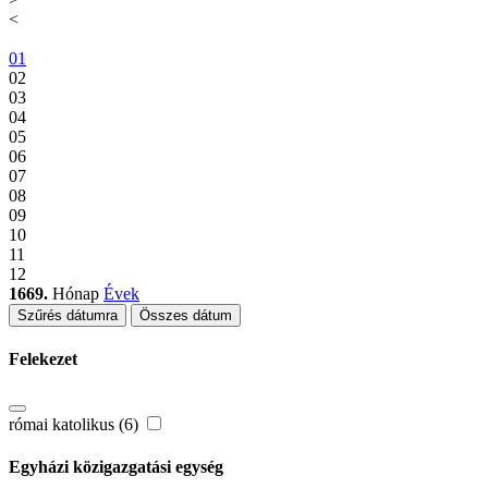
<
01
02
03
04
05
06
07
08
09
10
11
12
1669.
Hónap
Évek
Szűrés dátumra
Összes dátum
Felekezet
római katolikus (6)
Egyházi közigazgatási egység