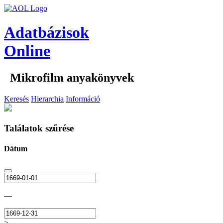
Adatbázisok
Online
Mikrofilm anyakönyvek
Keresés
Hierarchia
Információ
Találatok szűrése
Dátum
—
>