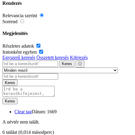
Rendezés
Relevancia szerint
Sorrend
Megjelenítés
Részletes adatok
Iratonként egyben
Egyszerű keresés
Összetett keresés
Kifejezés
Keres
ⓘ
Keres
Keres
Clear tag
Dátum: 1669
A névtér nem talált.
6 találat
(0,014 másodperc)