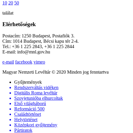
10
20
50
találat
Elérhetőségek
Postacím: 1250 Budapest, Postafiók 3.
Cím: 1014 Budapest, Bécsi kapu tér 2-4.
Tel.: +36 1 225 2843, +36 1 225 2844
E-mail: info@mnl.gov.hu
e-mail
facebook
vimeo
Magyar Nemzeti Levéltár © 2020 Minden jog fenntartva
Gyűjtemények
Rendszerváltás vidéken
Digitális Roma levéltár
Szovjetunióba elhurcoltak
Első világháború
Reformáció 500
Családtörténet
Helytörténet
Középkori gyűjtemény
Pártiratok