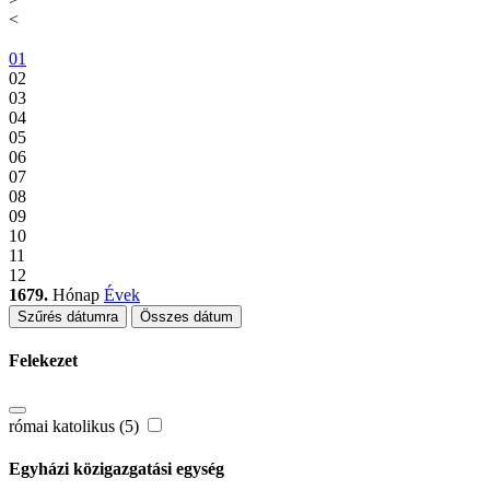
<
01
02
03
04
05
06
07
08
09
10
11
12
1679.
Hónap
Évek
Szűrés dátumra
Összes dátum
Felekezet
római katolikus (5)
Egyházi közigazgatási egység