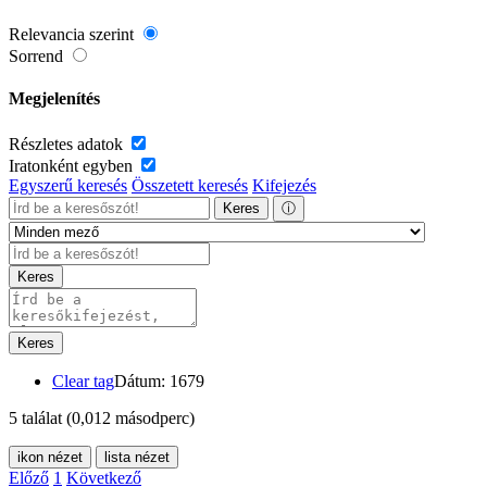
Relevancia szerint
Sorrend
Megjelenítés
Részletes adatok
Iratonként egyben
Egyszerű keresés
Összetett keresés
Kifejezés
Keres
ⓘ
Keres
Keres
Clear tag
Dátum: 1679
5 találat
(0,012 másodperc)
ikon nézet
lista nézet
Előző
1
Következő