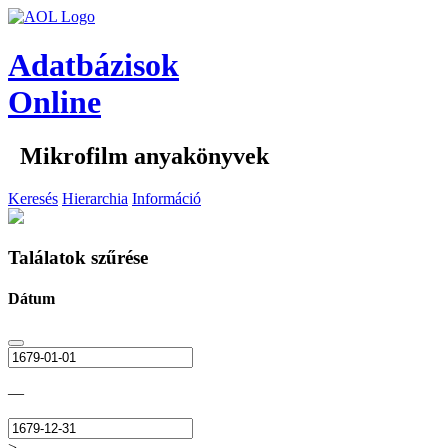
Adatbázisok
Online
Mikrofilm anyakönyvek
Keresés
Hierarchia
Információ
Találatok szűrése
Dátum
—
>