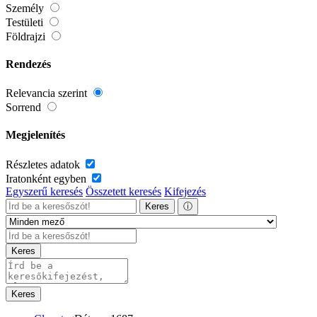
Személy
Testületi
Földrajzi
Rendezés
Relevancia szerint
Sorrend
Megjelenítés
Részletes adatok
Iratonként egyben
Egyszerű keresés
Összetett keresés
Kifejezés
Keres
ⓘ
Keres
Keres