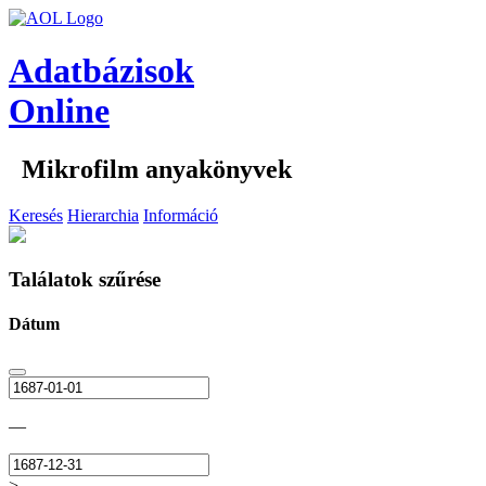
Adatbázisok
Online
Mikrofilm anyakönyvek
Keresés
Hierarchia
Információ
Találatok szűrése
Dátum
—
>