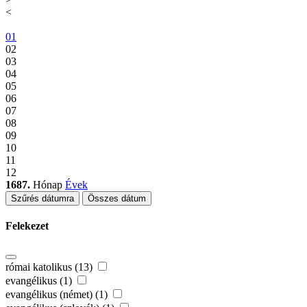
<
01
02
03
04
05
06
07
08
09
10
11
12
1687.
Hónap
Évek
Szűrés dátumra
Összes dátum
Felekezet
római katolikus (13)
evangélikus (1)
evangélikus (német) (1)