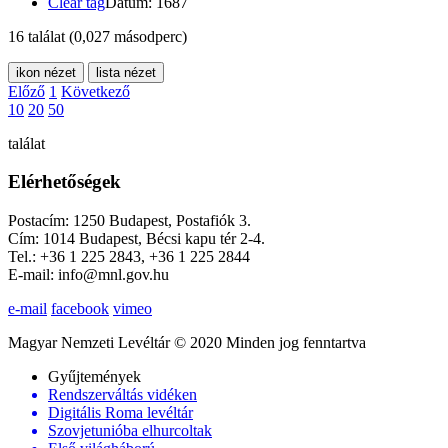
Clear tag
Dátum: 1687
16 találat
(0,027 másodperc)
ikon nézet
lista nézet
Előző
1
Következő
10
20
50
találat
Elérhetőségek
Postacím: 1250 Budapest, Postafiók 3.
Cím: 1014 Budapest, Bécsi kapu tér 2-4.
Tel.: +36 1 225 2843, +36 1 225 2844
E-mail: info@mnl.gov.hu
e-mail
facebook
vimeo
Magyar Nemzeti Levéltár © 2020 Minden jog fenntartva
Gyűjtemények
Rendszerváltás vidéken
Digitális Roma levéltár
Szovjetunióba elhurcoltak