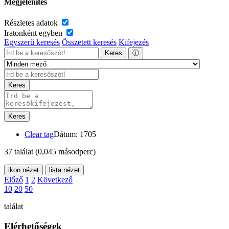
Megjelenítés
Részletes adatok
Iratonként egyben
Egyszerű keresés
Összetett keresés
Kifejezés
Keres
ⓘ
Keres
Keres
Clear tag
Dátum: 1705
37 találat
(0,045 másodperc)
ikon nézet
lista nézet
Előző
1
2
Következő
10
20
50
találat
Elérhetőségek