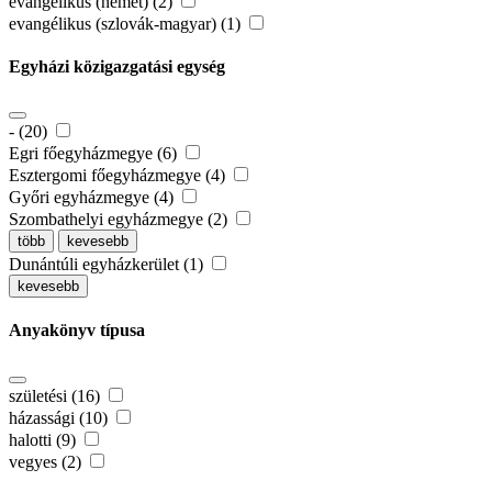
evangélikus (német) (2)
evangélikus (szlovák-magyar) (1)
Egyházi közigazgatási egység
- (20)
Egri főegyházmegye (6)
Esztergomi főegyházmegye (4)
Győri egyházmegye (4)
Szombathelyi egyházmegye (2)
több
kevesebb
Dunántúli egyházkerület (1)
kevesebb
Anyakönyv típusa
születési (16)
házassági (10)
halotti (9)
vegyes (2)