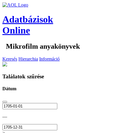
Adatbázisok
Online
Mikrofilm anyakönyvek
Keresés
Hierarchia
Információ
Találatok szűrése
Dátum
—
>