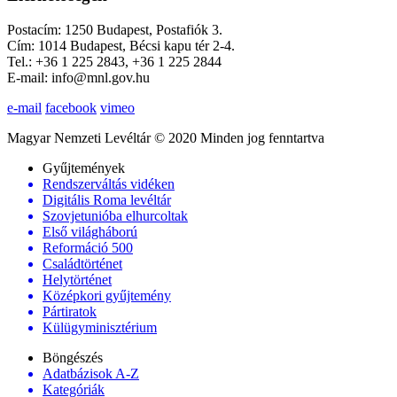
Postacím: 1250 Budapest, Postafiók 3.
Cím: 1014 Budapest, Bécsi kapu tér 2-4.
Tel.: +36 1 225 2843, +36 1 225 2844
E-mail: info@mnl.gov.hu
e-mail
facebook
vimeo
Magyar Nemzeti Levéltár © 2020 Minden jog fenntartva
Gyűjtemények
Rendszerváltás vidéken
Digitális Roma levéltár
Szovjetunióba elhurcoltak
Első világháború
Reformáció 500
Családtörténet
Helytörténet
Középkori gyűjtemény
Pártiratok
Külügyminisztérium
Böngészés
Adatbázisok A-Z
Kategóriák