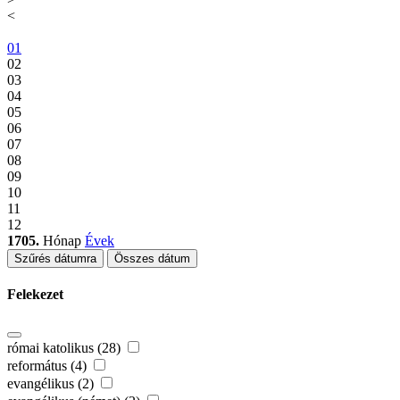
<
01
02
03
04
05
06
07
08
09
10
11
12
1705.
Hónap
Évek
Szűrés dátumra
Összes dátum
Felekezet
római katolikus (28)
református (4)
evangélikus (2)