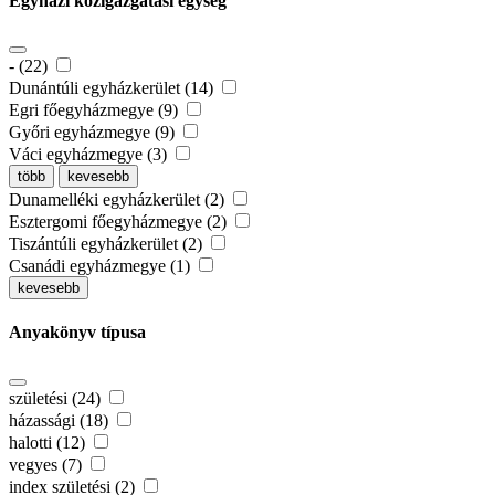
Egyházi közigazgatási egység
- (22)
Dunántúli egyházkerület (14)
Egri főegyházmegye (9)
Győri egyházmegye (9)
Váci egyházmegye (3)
több
kevesebb
Dunamelléki egyházkerület (2)
Esztergomi főegyházmegye (2)
Tiszántúli egyházkerület (2)
Csanádi egyházmegye (1)
kevesebb
Anyakönyv típusa
születési (24)
házassági (18)
halotti (12)
vegyes (7)
index születési (2)