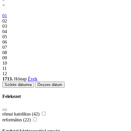
<
01
02
03
04
05
06
07
08
09
10
11
12
1713.
Hónap
Évek
Szűrés dátumra
Összes dátum
Felekezet
római katolikus (42)
református (22)