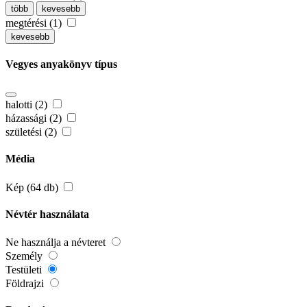
több
kevesebb
megtérési (1)
kevesebb
Vegyes anyakönyv típus
halotti (2)
házassági (2)
születési (2)
Média
Kép (64 db)
Névtér használata
Ne használja a névteret
Személy
Testületi
Földrajzi