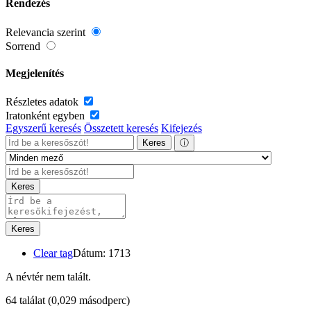
Rendezés
Relevancia szerint
Sorrend
Megjelenítés
Részletes adatok
Iratonként egyben
Egyszerű keresés
Összetett keresés
Kifejezés
Keres
ⓘ
Keres
Keres
Clear tag
Dátum: 1713
A névtér nem talált.
64 találat
(0,029 másodperc)