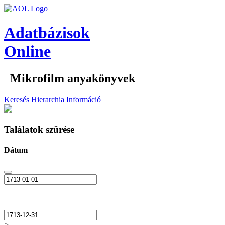
Adatbázisok
Online
Mikrofilm anyakönyvek
Keresés
Hierarchia
Információ
Találatok szűrése
Dátum
—
>