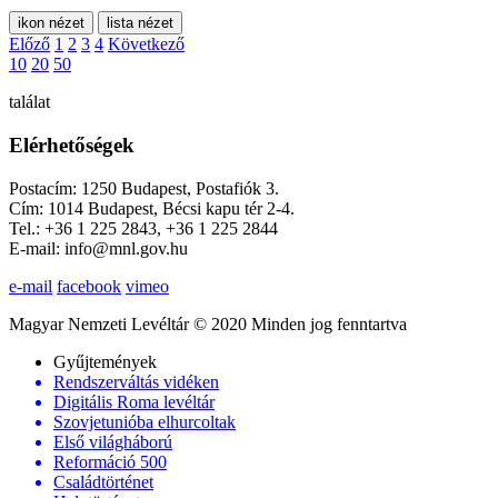
ikon nézet
lista nézet
Előző
1
2
3
4
Következő
10
20
50
találat
Elérhetőségek
Postacím: 1250 Budapest, Postafiók 3.
Cím: 1014 Budapest, Bécsi kapu tér 2-4.
Tel.: +36 1 225 2843, +36 1 225 2844
E-mail: info@mnl.gov.hu
e-mail
facebook
vimeo
Magyar Nemzeti Levéltár © 2020 Minden jog fenntartva
Gyűjtemények
Rendszerváltás vidéken
Digitális Roma levéltár
Szovjetunióba elhurcoltak
Első világháború
Reformáció 500
Családtörténet