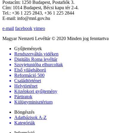
Postacím: 1250 Budapest, Postafiók 3.
Cím: 1014 Budapest, Bécsi kapu tér 2-4.
Tel.: +36 1 225 2843, +36 1 225 2844
E-mail: info@mnl.gov.hu
e-mail
facebook
vimeo
Magyar Nemzeti Levéltár © 2020 Minden jog fenntartva
Gyűjtemények
Rendszerváltás vidéken
Digitális Roma levéltár
Szovjetunióba elhurcoltak
Első világháború
Reformáció 500
Családtörténet
Helytörténet
Középkori gyűjtemény
Pártiratok
Külügyminisztérium
Böngészés
Adatbázisok A-Z
Kategóriák
Információ