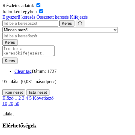
Részletes adatok
Iratonként egyben
Egyszerű keresés
Összetett keresés
Kifejezés
Keres
ⓘ
Keres
Keres
Clear tag
Dátum: 1727
95 találat
(0,031 másodperc)
ikon nézet
lista nézet
Előző
1
2
3
4
5
Következő
10
20
50
találat
Elérhetőségek