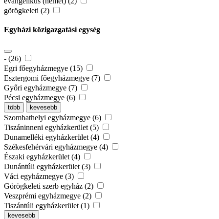
evangélikus (német) (2)
görögkeleti (2)
Egyházi közigazgatási egység
- (26)
Egri főegyházmegye (15)
Esztergomi főegyházmegye (7)
Győri egyházmegye (7)
Pécsi egyházmegye (6)
több
kevesebb
Szombathelyi egyházmegye (6)
Tiszáninneni egyházkerület (5)
Dunamelléki egyházkerület (4)
Székesfehérvári egyházmegye (4)
Északi egyházkerület (4)
Dunántúli egyházkerület (3)
Váci egyházmegye (3)
Görögkeleti szerb egyház (2)
Veszprémi egyházmegye (2)
Tiszántúli egyházkerület (1)
kevesebb