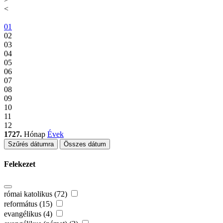
<
01
02
03
04
05
06
07
08
09
10
11
12
1727.
Hónap
Évek
Szűrés dátumra
Összes dátum
Felekezet
római katolikus (72)
református (15)
evangélikus (4)