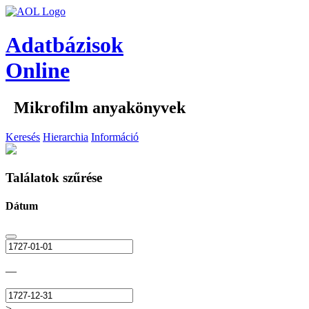
Adatbázisok
Online
Mikrofilm anyakönyvek
Keresés
Hierarchia
Információ
Találatok szűrése
Dátum
—
>