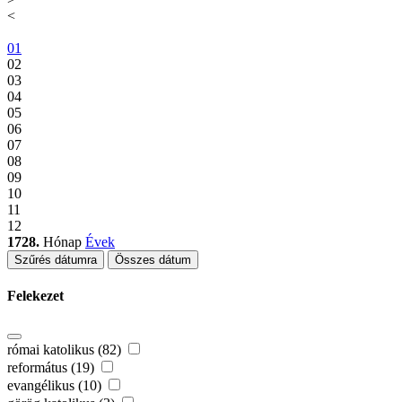
<
01
02
03
04
05
06
07
08
09
10
11
12
1728.
Hónap
Évek
Szűrés dátumra
Összes dátum
Felekezet
római katolikus (82)
református (19)
evangélikus (10)