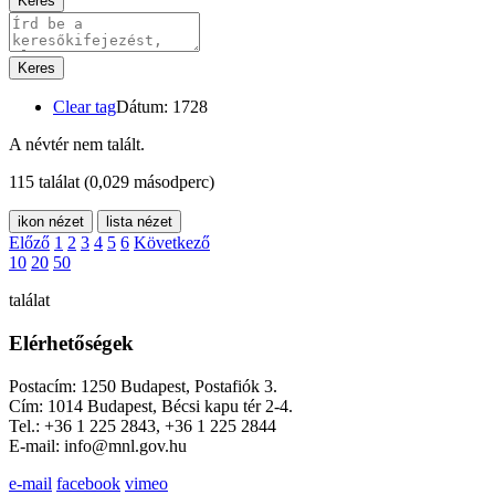
Keres
Keres
Clear tag
Dátum: 1728
A névtér nem talált.
115 találat
(0,029 másodperc)
ikon nézet
lista nézet
Előző
1
2
3
4
5
6
Következő
10
20
50
találat
Elérhetőségek
Postacím: 1250 Budapest, Postafiók 3.
Cím: 1014 Budapest, Bécsi kapu tér 2-4.
Tel.: +36 1 225 2843, +36 1 225 2844
E-mail: info@mnl.gov.hu
e-mail
facebook
vimeo