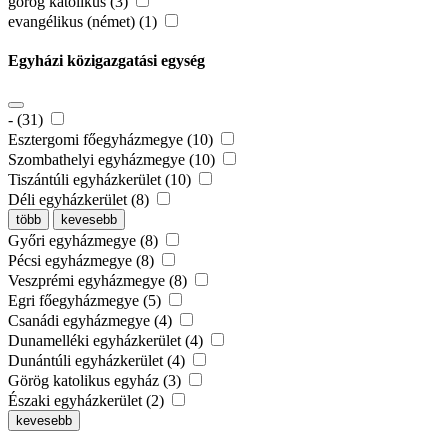
görög katolikus (3)
evangélikus (német) (1)
Egyházi közigazgatási egység
- (31)
Esztergomi főegyházmegye (10)
Szombathelyi egyházmegye (10)
Tiszántúli egyházkerület (10)
Déli egyházkerület (8)
több
kevesebb
Győri egyházmegye (8)
Pécsi egyházmegye (8)
Veszprémi egyházmegye (8)
Egri főegyházmegye (5)
Csanádi egyházmegye (4)
Dunamelléki egyházkerület (4)
Dunántúli egyházkerület (4)
Görög katolikus egyház (3)
Északi egyházkerület (2)
kevesebb