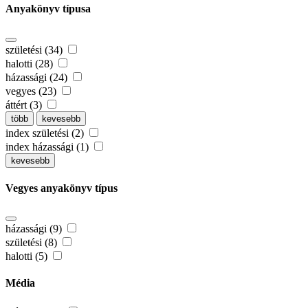
Anyakönyv típusa
születési (34)
halotti (28)
házassági (24)
vegyes (23)
áttért (3)
több
kevesebb
index születési (2)
index házassági (1)
kevesebb
Vegyes anyakönyv típus
házassági (9)
születési (8)
halotti (5)
Média