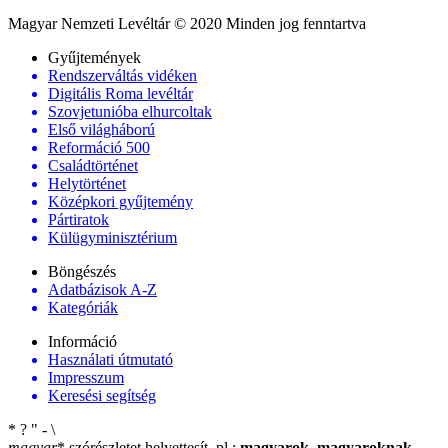
Magyar Nemzeti Levéltár © 2020 Minden jog fenntartva
Gyűjtemények
Rendszerváltás vidéken
Digitális Roma levéltár
Szovjetunióba elhurcoltak
Első világháború
Reformáció 500
Családtörténet
Helytörténet
Középkori gyűjtemény
Pártiratok
Külügyminisztérium
Böngészés
Adatbázisok A-Z
Kategóriák
Információ
Használati útmutató
Impresszum
Keresési segítség
*
?
"
-
\
magyar
*
szórészletet helyettesít, pl.:
magyarok
,
magyaroknak
,