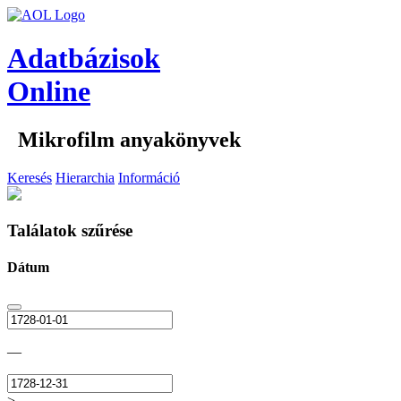
Adatbázisok
Online
Mikrofilm anyakönyvek
Keresés
Hierarchia
Információ
Találatok szűrése
Dátum
—
>