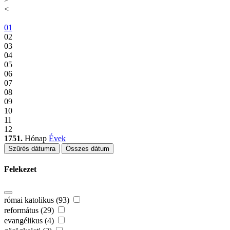
<
01
02
03
04
05
06
07
08
09
10
11
12
1751.
Hónap
Évek
Szűrés dátumra
Összes dátum
Felekezet
római katolikus (93)
református (29)
evangélikus (4)