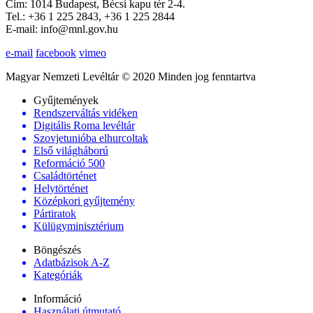
Cím: 1014 Budapest, Bécsi kapu tér 2-4.
Tel.: +36 1 225 2843, +36 1 225 2844
E-mail: info@mnl.gov.hu
e-mail
facebook
vimeo
Magyar Nemzeti Levéltár © 2020 Minden jog fenntartva
Gyűjtemények
Rendszerváltás vidéken
Digitális Roma levéltár
Szovjetunióba elhurcoltak
Első világháború
Reformáció 500
Családtörténet
Helytörténet
Középkori gyűjtemény
Pártiratok
Külügyminisztérium
Böngészés
Adatbázisok A-Z
Kategóriák
Információ
Használati útmutató