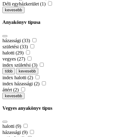
Déli egyházkerület (1)
kevesebb
Anyakönyv típusa
házassági (33)
születési (33)
halotti (29)
vegyes (27)
index születési (3)
több
kevesebb
index halotti (2)
index házassági (2)
áttért (2)
kevesebb
Vegyes anyakönyv típus
halotti (9)
házassági (9)