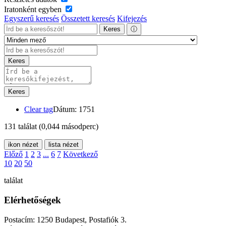
Iratonként egyben
Egyszerű keresés
Összetett keresés
Kifejezés
Keres
ⓘ
Keres
Keres
Clear tag
Dátum: 1751
131 találat
(0,044 másodperc)
ikon nézet
lista nézet
Előző
1
2
3
...
6
7
Következő
10
20
50
találat
Elérhetőségek
Postacím: 1250 Budapest, Postafiók 3.