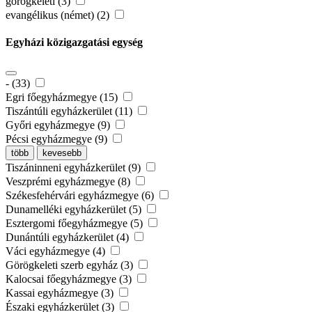
görögkeleti (3)
evangélikus (német) (2)
Egyházi közigazgatási egység
- (33)
Egri főegyházmegye (15)
Tiszántúli egyházkerület (11)
Győri egyházmegye (9)
Pécsi egyházmegye (9)
több
kevesebb
Tiszáninneni egyházkerület (9)
Veszprémi egyházmegye (8)
Székesfehérvári egyházmegye (6)
Dunamelléki egyházkerület (5)
Esztergomi főegyházmegye (5)
Dunántúli egyházkerület (4)
Váci egyházmegye (4)
Görögkeleti szerb egyház (3)
Kalocsai főegyházmegye (3)
Kassai egyházmegye (3)
Északi egyházkerület (3)