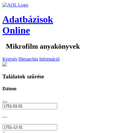
Adatbázisok
Online
Mikrofilm anyakönyvek
Keresés
Hierarchia
Információ
Találatok szűrése
Dátum
—
>