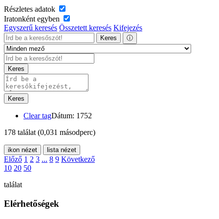
Részletes adatok
Iratonként egyben
Egyszerű keresés
Összetett keresés
Kifejezés
Keres
ⓘ
Keres
Keres
Clear tag
Dátum: 1752
178 találat
(0,031 másodperc)
ikon nézet
lista nézet
Előző
1
2
3
...
8
9
Következő
10
20
50
találat
Elérhetőségek