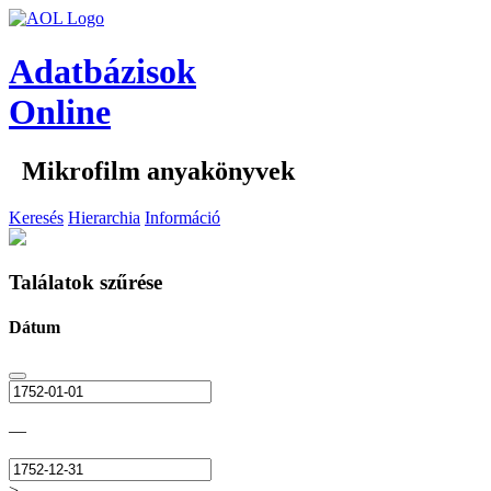
Adatbázisok
Online
Mikrofilm anyakönyvek
Keresés
Hierarchia
Információ
Találatok szűrése
Dátum
—
>