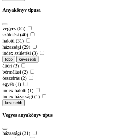
Anyakönyv típusa
vegyes (65)
születési (40)
halotti (31)
házassági (29)
index születési (3)
több
kevesebb
áttért (3)
bérmálási (2)
összeírás (2)
egyéb (1)
index halotti (1)
index házassági (1)
kevesebb
Vegyes anyakönyv típus
házassági (21)