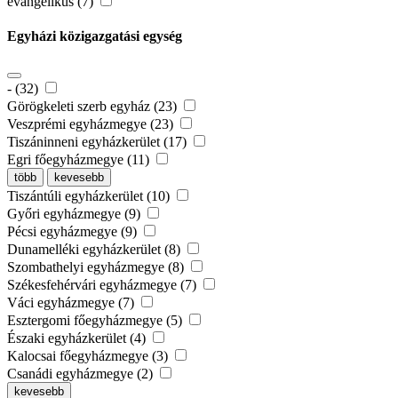
evangélikus (7)
Egyházi közigazgatási egység
- (32)
Görögkeleti szerb egyház (23)
Veszprémi egyházmegye (23)
Tiszáninneni egyházkerület (17)
Egri főegyházmegye (11)
több
kevesebb
Tiszántúli egyházkerület (10)
Győri egyházmegye (9)
Pécsi egyházmegye (9)
Dunamelléki egyházkerület (8)
Szombathelyi egyházmegye (8)
Székesfehérvári egyházmegye (7)
Váci egyházmegye (7)
Esztergomi főegyházmegye (5)
Északi egyházkerület (4)
Kalocsai főegyházmegye (3)
Csanádi egyházmegye (2)
kevesebb