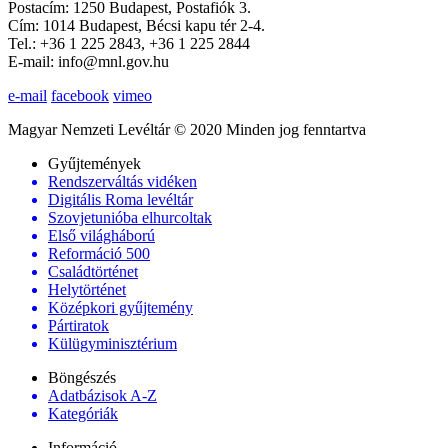
Postacím: 1250 Budapest, Postafiók 3.
Cím: 1014 Budapest, Bécsi kapu tér 2-4.
Tel.: +36 1 225 2843, +36 1 225 2844
E-mail: info@mnl.gov.hu
e-mail
facebook
vimeo
Magyar Nemzeti Levéltár © 2020 Minden jog fenntartva
Gyűjtemények
Rendszerváltás vidéken
Digitális Roma levéltár
Szovjetunióba elhurcoltak
Első világháború
Reformáció 500
Családtörténet
Helytörténet
Középkori gyűjtemény
Pártiratok
Külügyminisztérium
Böngészés
Adatbázisok A-Z
Kategóriák
Információ