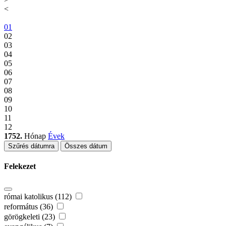
<
01
02
03
04
05
06
07
08
09
10
11
12
1752.
Hónap
Évek
Szűrés dátumra
Összes dátum
Felekezet
római katolikus (112)
református (36)
görögkeleti (23)